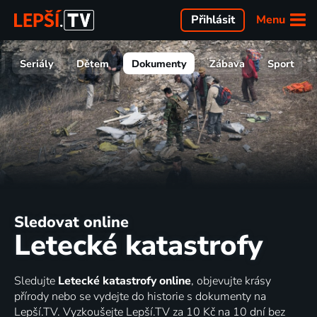
Menu
Přihlásit
Seriály
Dětem
Dokumenty
Zábava
Sport
Sledovat online
Letecké katastrofy
Sledujte
Letecké katastrofy online
, objevujte krásy
přírody nebo se vydejte do historie s dokumenty na
Lepší.TV. Vyzkoušejte Lepší.TV za 10 Kč na 10 dní bez