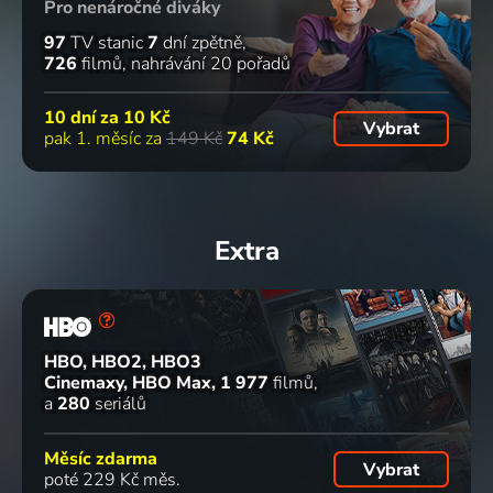
Pro nenáročné diváky
97
TV stanic
7
dní zpětně
726
filmů
nahrávání 20 pořadů
10 dní za
10 Kč
Vybrat
pak 1. měsíc za
149 Kč
74 Kč
Extra
HBO, HBO2, HBO3
Cinemaxy, HBO Max
1 977
filmů
a
280
seriálů
Měsíc zdarma
Vybrat
poté 229 Kč měs.