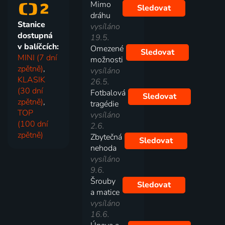
Mimo
Sledovat
dráhu
Stanice
vysíláno
dostupná
19.5.
v balíčcích:
Omezené
Sledovat
MINI (7 dní
možnosti
zpětně)
,
vysíláno
KLASIK
26.5.
(30 dní
Fotbalová
Sledovat
zpětně)
,
tragédie
TOP
vysíláno
(100 dní
2.6.
zpětně)
Zbytečná
Sledovat
nehoda
vysíláno
9.6.
Šrouby
Sledovat
a matice
vysíláno
16.6.