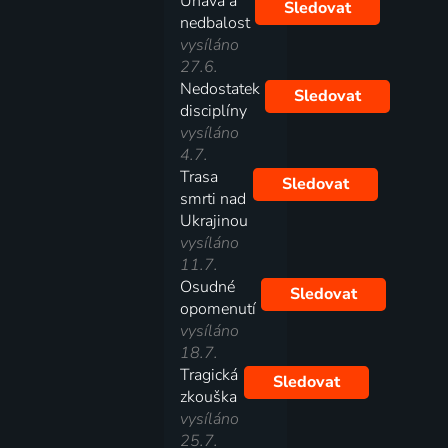
Únava a
Sledovat
nedbalost
vysíláno
27.6.
Nedostatek
Sledovat
disciplíny
vysíláno
4.7.
Trasa
Sledovat
smrti nad
Ukrajinou
vysíláno
11.7.
Osudné
Sledovat
opomenutí
vysíláno
18.7.
Tragická
Sledovat
zkouška
vysíláno
25.7.