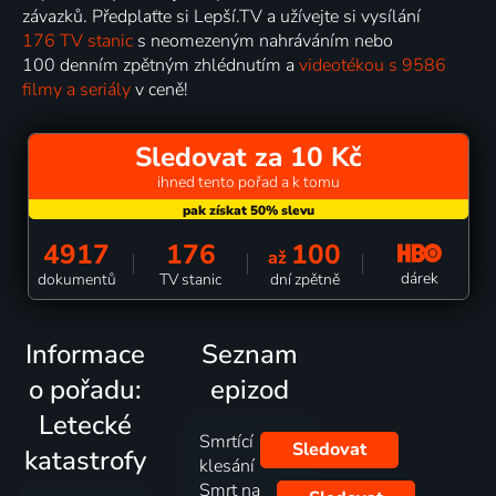
závazků. Předplaťte si Lepší.TV a užívejte si vysílání
176 TV stanic
s neomezeným nahráváním nebo
100 denním zpětným zhlédnutím a
videotékou s 9586
filmy a seriály
v ceně!
Sledovat za 10 Kč
ihned tento pořad a k tomu
4917
176
100
až
dárek
dokumentů
TV stanic
dní zpětně
Informace
Seznam
o pořadu:
epizod
Letecké
Smrtící
Sledovat
katastrofy
klesání
Smrt na