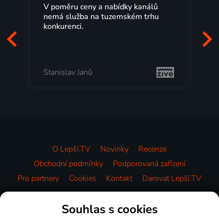
 poměru ceny a nabídky kanálů
Lepší.TV sleduji
emá služba na tuzemském trhu
maximální spok
nkurenci.
programů a ne
začátek program
mi vyhovuje.
anislav Janů
Milada Tomešo
O Lepší.TV
Novinky
Recenze
Obchodní podmínky
Podporovaná zařízení
Pro partnery
Cookies
Kontakt
Darovat Lepší.TV
Videotéka
Souhlas s cookies