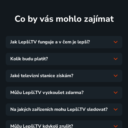
Co by vás mohlo zajímat
Jak Lepší.TV funguje a v čem je lepší?
Kolik budu platit?
Jaké televizní stanice získám?
Můžu Lepší.TV vyzkoušet zdarma?
Na jakých zařízeních mohu Lepší.TV sledovat?
Můžu Lepší.TV kdykoli zrušit?