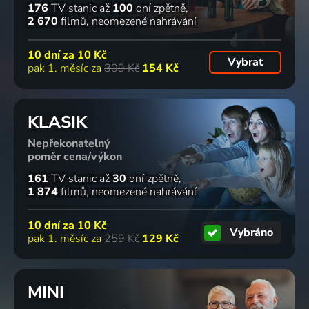
176
TV stanic
až
100
dní zpětně
2 670
filmů
neomezené nahrávání
10 dní za
10 Kč
Vybrat
pak 1. měsíc za
309 Kč
154 Kč
KLASIK
Nepřekonatelný
poměr cena/výkon
161
TV stanic
až
30
dní zpětně
1 874
filmů
neomezené nahrávání
10 dní za
10 Kč
Vybráno
pak 1. měsíc za
259 Kč
129 Kč
MINI