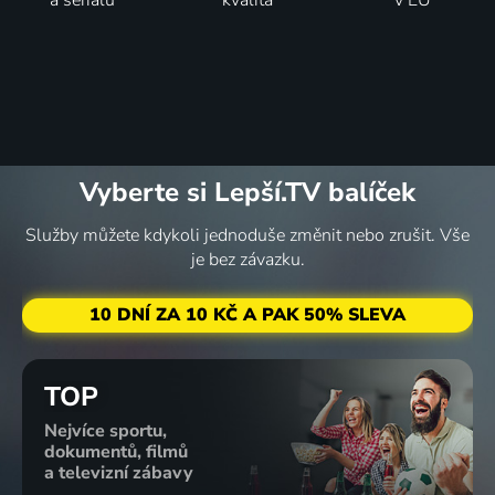
a seriálů
kvalita
v EU
Vyberte si Lepší.TV balíček
Služby můžete kdykoli jednoduše změnit nebo zrušit. Vše
je bez závazku.
10 DNÍ ZA 10 KČ A PAK 50% SLEVA
TOP
Nejvíce sportu,
dokumentů, filmů
a televizní zábavy