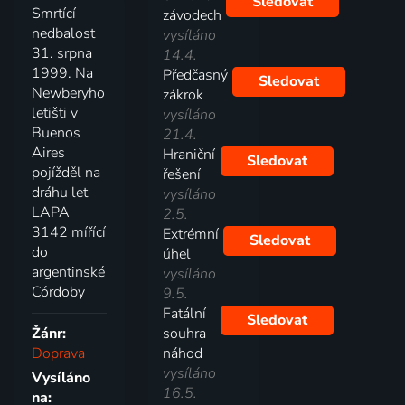
Sledovat
Smrtící
závodech
nedbalost
vysíláno
31. srpna
14.4.
1999. Na
Předčasný
Sledovat
Newberyho
zákrok
letišti v
vysíláno
Buenos
21.4.
Aires
Hraniční
Sledovat
pojížděl na
řešení
dráhu let
vysíláno
LAPA
2.5.
3142 mířící
Extrémní
Sledovat
do
úhel
argentinské
vysíláno
Córdoby
9.5.
Fatální
Sledovat
Žánr:
souhra
Doprava
náhod
vysíláno
Vysíláno
16.5.
na: