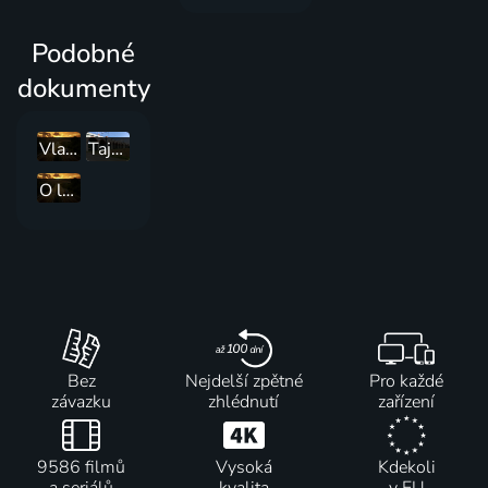
Podobné
dokumenty
Vlaky, ktoré zmenili svet
Tajemství železnic
O letadlech a létání
Bez
Nejdelší zpětné
Pro každé
závazku
zhlédnutí
zařízení
9586 filmů
Vysoká
Kdekoli