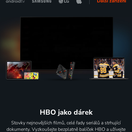
Další zařízení
HBO jako dárek
Stovky nejnovějších filmů, celé řady seriálů a strhující
dokumenty. Vyzkoušejte bezplatně balíček HBO a užívejte