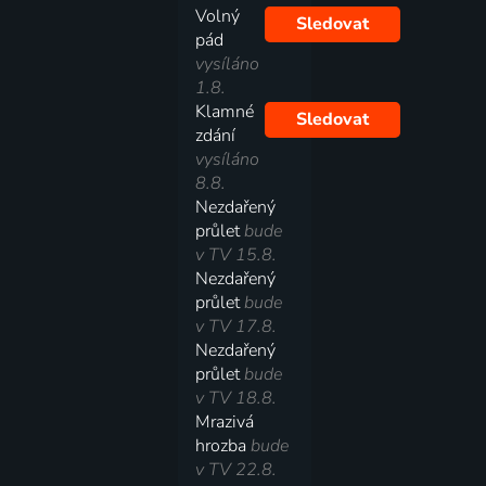
Volný
Sledovat
pád
vysíláno
1.8.
Klamné
Sledovat
zdání
vysíláno
8.8.
Nezdařený
průlet
bude
v TV 15.8.
Nezdařený
průlet
bude
v TV 17.8.
Nezdařený
průlet
bude
v TV 18.8.
Mrazivá
hrozba
bude
v TV 22.8.