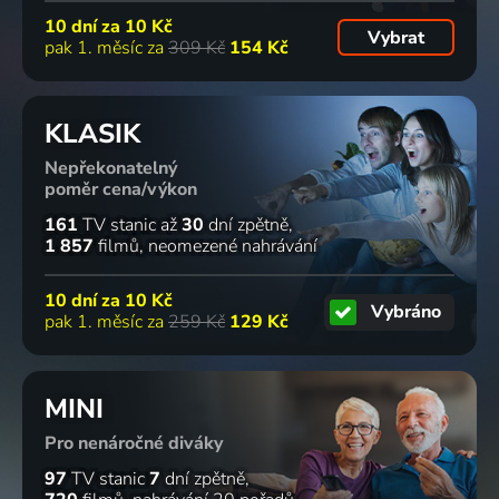
10 dní za
10 Kč
Vybrat
pak 1. měsíc za
309 Kč
154 Kč
KLASIK
Nepřekonatelný
poměr cena/výkon
161
TV stanic
až
30
dní zpětně
1 857
filmů
neomezené nahrávání
10 dní za
10 Kč
Vybráno
pak 1. měsíc za
259 Kč
129 Kč
MINI
Pro nenáročné diváky
97
TV stanic
7
dní zpětně