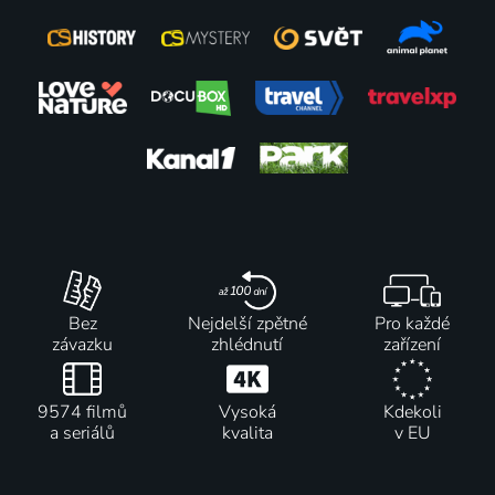
Bez
Nejdelší zpětné
Pro každé
závazku
zhlédnutí
zařízení
9574 filmů
Vysoká
Kdekoli
a seriálů
kvalita
v EU