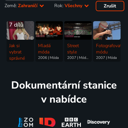
Země:
Zahraničí
Rok:
Všechny
Zrušit
7 dílů
Jak si
Mladá
Street
Fotografovat
vybrat
móda
style
módu
správné
2006 | Móda
2007 | Móda, Umění
2007 | Móda
šaty
Reality TV, Móda
Dokumentární stanice
v nabídce