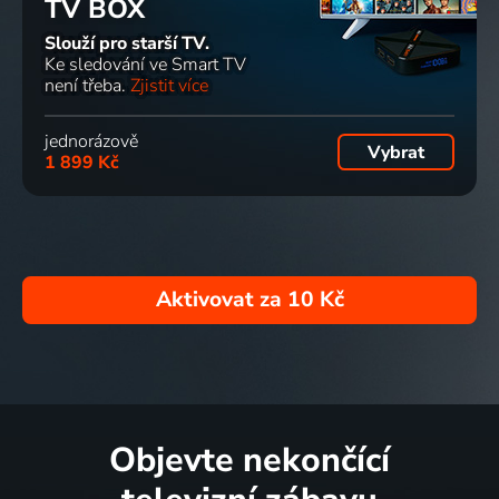
TV BOX
Slouží pro starší TV.
Ke sledování ve Smart TV
není třeba.
Zjistit více
jednorázově
Vybrat
1 899 Kč
Aktivovat za
10 Kč
Objevte nekončící