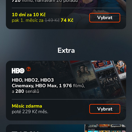
720
filmů
nahrávání 20 pořadů
10 dní za
10 Kč
Vybrat
pak 1. měsíc za
149 Kč
74 Kč
Extra
HBO, HBO2, HBO3
Cinemaxy, HBO Max
1 976
filmů
a
280
seriálů
Měsíc zdarma
Vybrat
poté 229 Kč měs.