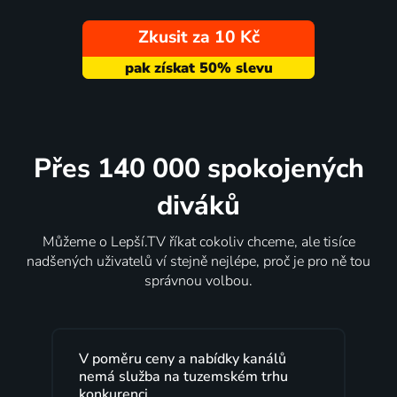
Zkusit za 10 Kč
Přes 140 000 spokojených
diváků
Můžeme o Lepší.TV říkat cokoliv chceme, ale tisíce
nadšených uživatelů ví stejně nejlépe, proč je pro ně tou
správnou volbou.
eny a nabídky kanálů
Lepší.TV sleduji už několi
a na tuzemském trhu
maximální spokojeností.
programů a nemuset běž