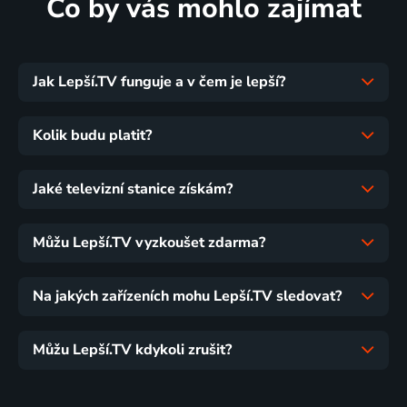
Co by vás mohlo zajímat
Jak Lepší.TV funguje a v čem je lepší?
Kolik budu platit?
Jaké televizní stanice získám?
Můžu Lepší.TV vyzkoušet zdarma?
Na jakých zařízeních mohu Lepší.TV sledovat?
Můžu Lepší.TV kdykoli zrušit?