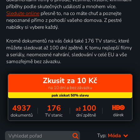
příběhy podle skutečných událostí a mnohem více.
Sledujte online
přesně to, na co máte chuť a poznejte
nepoznané přímo z pohodlí vašeho domova. Z pestré
nabídky si vybere každý.
Kromě dokumentů na vás čeká také 176 TV stanic, které
můžete sledovat až 100 dní zpětně. K tomu nejlepší filmy
a seriály, neomezené nahrání, sledování v celé EU a vše
samozřejmě bez závazku.
Zkusit za 10 Kč
na 10 dní a bez závazku
4937
176
100
až
dárek
dokumentů
TV stanic
dní zpětně
Typ:
Móda