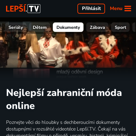
Menu
Přihlásit
Seriály
Dětem
Dokumenty
Zábava
Sport
Nejlepší zahraniční móda
online
Poznejte věci do hloubky s dechberoucími dokumenty
dostupnými v rozsáhlé videotéce Lepší.TV. Čekají na vás
dokumentární filmy o přírodě, vesmíru, historii, kriminální