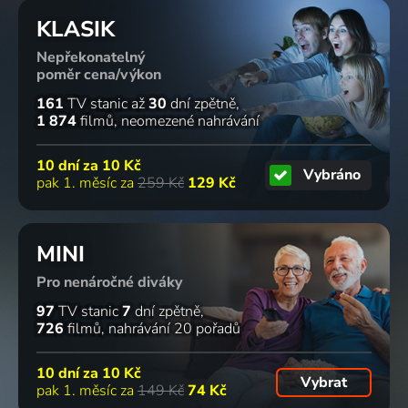
7 dílů
KLASIK
Nepřekonatelný
poměr cena/výkon
Když
Jak přežít
Nus et
161
TV stanic
až
30
dní zpětně
žralok
útok
culottés
1 874
filmů
neomezené nahrávání
útočí
žraloka
Dobrodružný
2025 | Drama, Dobrodružný, Příroda
2025 | Drama, Dobrodružný, Příroda
10 dní za
10 Kč
Vybráno
pak 1. měsíc za
259 Kč
129 Kč
MINI
Pro nenáročné diváky
97
TV stanic
7
dní zpětně
726
filmů
nahrávání 20 pořadů
10 dní za
10 Kč
Vybrat
pak 1. měsíc za
149 Kč
74 Kč