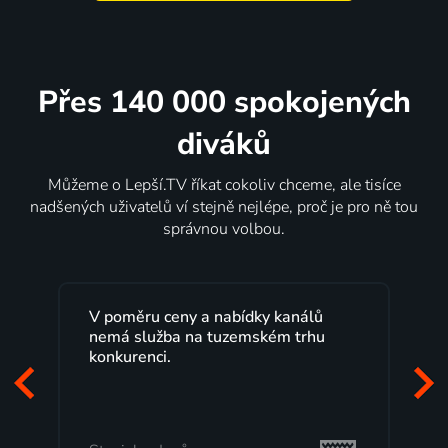
Přes 140 000 spokojených
diváků
Můžeme o Lepší.TV říkat cokoliv chceme, ale tisíce
nadšených uživatelů ví stejně nejlépe, proč je pro ně tou
správnou volbou.
dky kanálů
Lepší.TV sleduji už několik let s
ském trhu
maximální spokojeností. Velký výbě
programů a nemuset běžet k TV na
začátek programu, to je přesně to, 
mi vyhovuje.