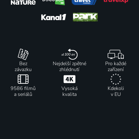
2007 | Velká Británie, USA | Cestování, Dobrodružný, Reality TV
2005-2025 | USA | Dobrodružný, Reality TV
2015 | Španělsko, Maroko | Životopisný, Dobrodružný
76
75
61 dílů
73
12 dílů
72
%
%
%
%
Vymřeli či
Srdce
Nazí a
Expedition
žijí
dubu
vystrašení
Files
2018 | USA | Dobrodružný, Mysteriózní
2022 | Francie | Dobrodružný, Rodinný
XL
2024-2025 | USA | Dobrodružný, Historický, Mysteriózní
Bez
Nejdelší zpětné
Pro každé
2017-2024 | USA | Reality TV, Dobrodružný, Horor
závazku
zhlédnutí
zařízení
71
18 dílů
71
4 díly
70
26 dílů
70
%
%
%
%
9586 filmů
Vysoká
Kdekoli
a seriálů
kvalita
v EU
Náměstí
Aljašská
Na konci
Zlatá
Tahrír:
železnice
světa
horečka:
Srdce
2014-2016 | USA | Dobrodružný
2022 | USA | Sport, Dobrodružný
Parkerova
egyptské
cesta
revoluce
2019-2024 | USA | Reality TV, Dobrodružný
66
66
8 dílů
64
63
%
%
%
%
2012 | USA, Egypt | Dobrodružný, Historický