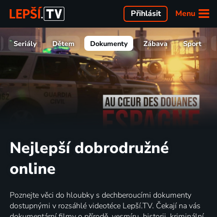
Menu
Přihlásit
Seriály
Dětem
Dokumenty
Zábava
Sport
Nejlepší dobrodružné
online
Poznejte věci do hloubky s dechberoucími dokumenty
dostupnými v rozsáhlé videotéce Lepší.TV. Čekají na vás
dokumentární filmy o přírodě, vesmíru, historii, kriminální