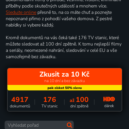
příběhy podle skutečných událostí a mnohem více.
Sledujte online
přesně to, na co máte chuť a poznejte
nepoznané přímo z pohodlí vašeho domova. Z pestré
nabídky si vybere každý.
Kromě dokumentů na vás čeká také 176 TV stanic, které
můžete sledovat až 100 dní zpětně. K tomu nejlepší filmy
a seriály, neomezené nahrání, sledování v celé EU a vše
samozřejmě bez závazku.
Zkusit za 10 Kč
na 10 dní a bez závazku
4917
176
100
až
dárek
dokumentů
TV stanic
dní zpětně