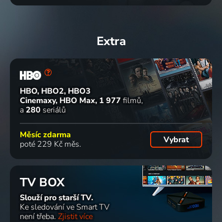
Extra
HBO, HBO2, HBO3
Cinemaxy, HBO Max
1 977
filmů
a
280
seriálů
Měsíc zdarma
Vybrat
poté 229 Kč měs.
TV BOX
Slouží pro starší TV.
Ke sledování ve Smart TV
není třeba.
Zjistit více