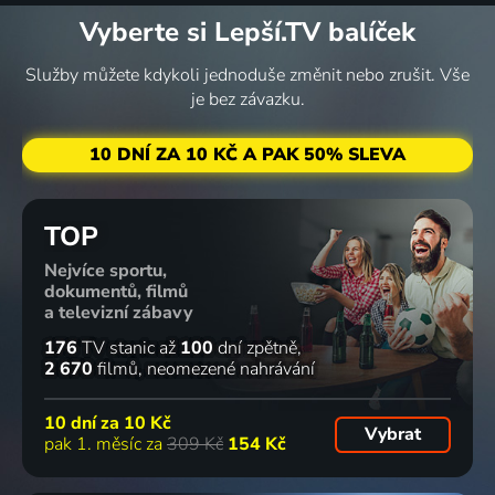
Vyberte si Lepší.TV balíček
6 kroků
Jémine!
Cooperův
Ptačí muž
2014 | Polsko, Velká Británie, USA, Mexiko | Dobrodružný
Týden
poklad
2014 | Rumunsko | Drama, Dobrodružný, Životopisný
Služby můžete kdykoli jednoduše změnit nebo zrušit. Vše
žraloků
2017 | USA | Dobrodružný
je bez závazku.
2021 | Austrálie | Drama, Akční, Dobrodružný
10 DNÍ ZA 10 KČ A PAK 50% SLEVA
Čelisti vs.
Výprava
Megalodon:
Týden
TOP
Kraken
do
nové
žraloků s
Nejvíce sportu,
2022 | USA | Dobrodružný
neznáma:
důkazy
Jackass
dokumentů, filmů
Speciál o
2014 | Dobrodružný
2021 | USA | Akční, Dobrodružný
a televizní zábavy
Egyptě
2019 | Dobrodružný
176
TV stanic
až
100
dní zpětně
2 670
filmů
neomezené nahrávání
Superpredátor
Obří mako
Žraločí
Je to ve
10 dní za
10 Kč
Vybrat
2015 | Dobrodružný
se vrací
peklo
hvězdách
pak 1. měsíc za
309 Kč
154 Kč
2016 | Dobrodružný
2014 | Dobrodružný
2025 | Komedie, Dobrodružný, Drama