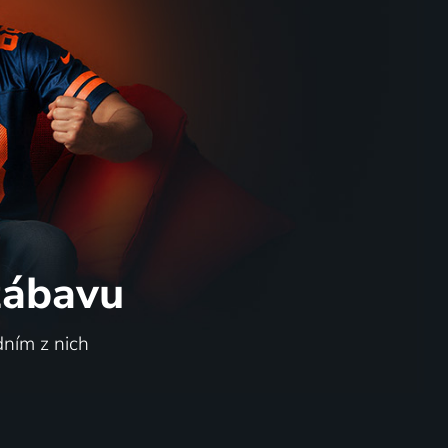
 zábavu
dním z nich