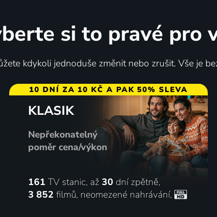
berte si to pravé pro 
žete kdykoli jednoduše změnit nebo zrušit. Vše je be
10 DNÍ ZA 10 KČ A PAK 50% SLEVA
KLASIK
Nepřekonatelný
poměr cena/výkon
161
TV stanic, až
30
dní zpětně,
3 852
filmů
,
neomezené nahrávání
,