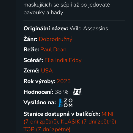
maskujících se sépií až po jedovaté
pavouky a hady..
Originální název:
Wild Assassins
Žánr:
Dobrodružný
Režie:
Paul Dean
Scénář:
Ella India Eddy
Země:
USA
Rok výroby:
2023
Hodnocení:
38 %
Vysíláno na:
Stanice dostupná v balíčcích:
MINI
(7 dní zpětně)
,
KLASIK (7 dní zpětně)
,
TOP (7 dní zpětně)