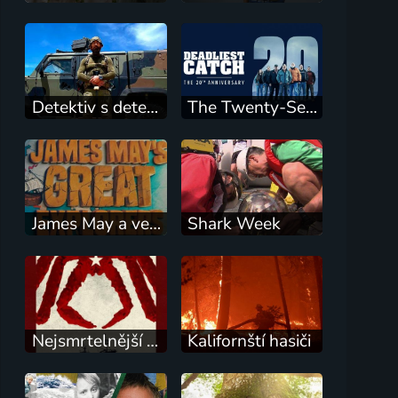
Detektiv s detektorem
The Twenty-Season Toll
James May a velcí objevitelé
Shark Week
Nejsmrtelnější úlovek
Kalifornští hasiči