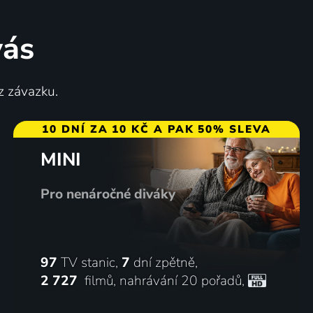
vás
z závazku.
10 DNÍ ZA 10 KČ A PAK 50% SLEVA
MINI
Pro nenáročné diváky
97
TV stanic,
7
dní zpětně,
2 727
filmů
,
nahrávání 20 pořadů
,