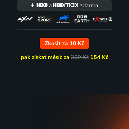
a
zdarma
Zkusit za 10 Kč
pak získat měsíc za
309 Kč
154 Kč