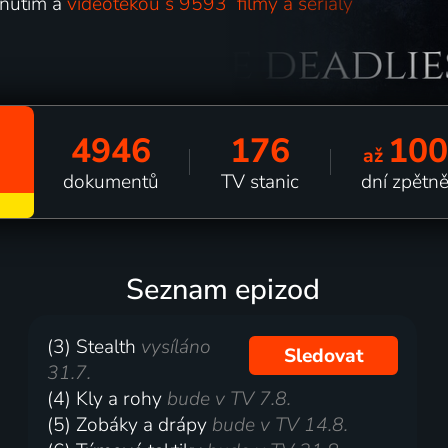
nutím a
videotékou s 9593 filmy a seriály
4946
176
100
až
dokumentů
TV stanic
dní zpětn
Seznam epizod
(3) Stealth
vysíláno
Sledovat
31.7.
(4) Kly a rohy
bude v TV 7.8.
(5) Zobáky a drápy
bude v TV 14.8.