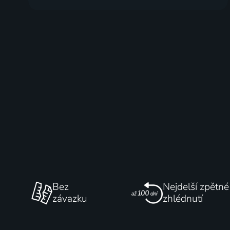
Bez
Nejdelší zpětné
závazku
zhlédnutí