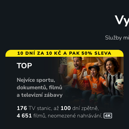
Vy
Služby mů
10 DNÍ ZA 10 KČ A PAK 50% SLEVA
TOP
Nejvíce sportu,
dokumentů, filmů
a televizní zábavy
176
TV stanic, až
100
dní zpětně,
4 651
filmů
,
neomezené nahrávání
,