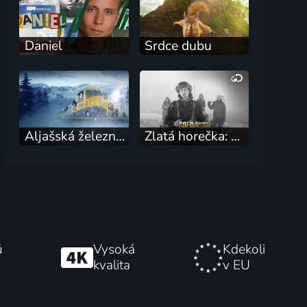
Daniel
Srdce dubu
Aljašská železnice
Zlatá horečka: Parkerova cesta
ů
Vysoká
Kdekoli
kvalita
v EU