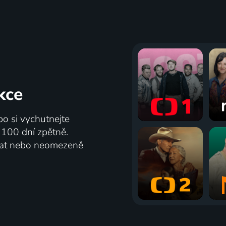
kce
bo si vychutnejte
ž 100 dní zpětně.
vat nebo neomezeně