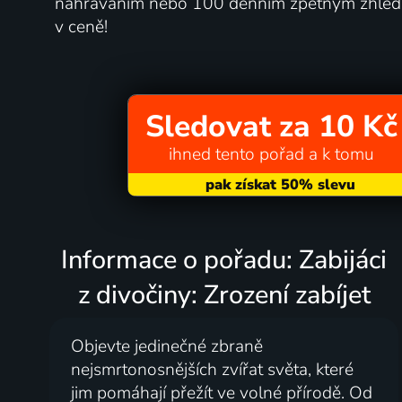
nahráváním nebo 100 denním zpětným zhléd
v ceně!
Sledovat za 10 Kč
ihned tento pořad a k tomu
Informace o pořadu: Zabijáci
z divočiny: Zrození zabíjet
Objevte jedinečné zbraně
nejsmrtonosnějších zvířat světa, které
jim pomáhají přežít ve volné přírodě. Od