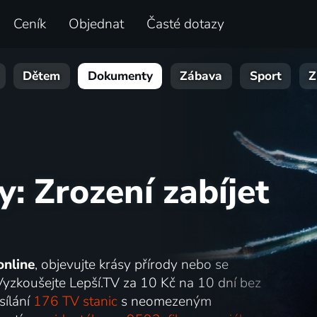
Ceník
Objednat
Časté dotazy
Dětem
Dokumenty
Zábava
Sport
Z
y: Zrození zabíjet
online
, objevujte krásy přírody nebo se
Vyzkoušejte Lepší.TV za 10 Kč na 10 dní bez
sílání
176 TV stanic
s neomezeným