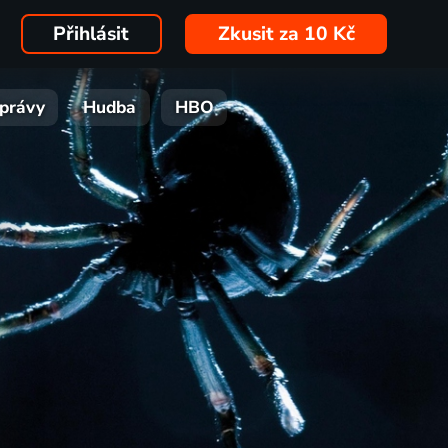
Přihlásit
Zkusit za 10 Kč
právy
Hudba
HBO