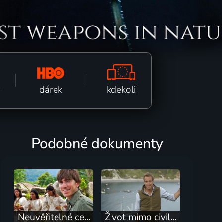
kdekoli
dárek
ě
Podobné dokumenty
Neuvěřitelné cesty se Simonem Reevem
Život mimo civilizace s Benem Foglem