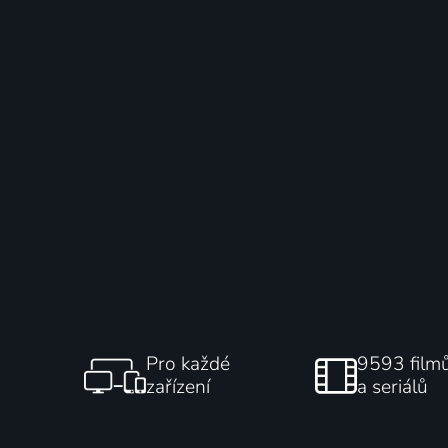
Pro každé
9593 film
zařízení
a seriálů