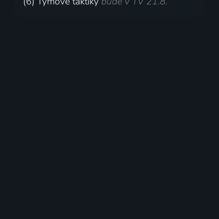
(6) Týmové taktiky
bude v TV 21.8.