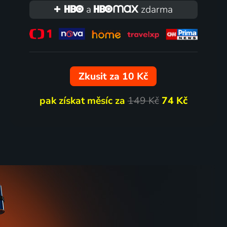
a
zdarma
Zkusit za 10 Kč
pak získat měsíc za
149 Kč
74 Kč