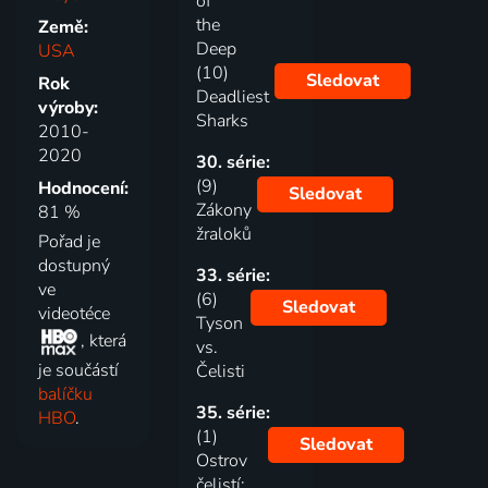
of
the
Země:
Deep
USA
(10)
Sledovat
Rok
Deadliest
výroby:
Sharks
2010-
2020
30. série:
(9)
Hodnocení:
Sledovat
Zákony
81 %
žraloků
Pořad je
dostupný
33. série:
ve
(6)
Sledovat
videotéce
Tyson
, která
vs.
je součástí
Čelisti
balíčku
35. série:
HBO
.
(1)
Sledovat
Ostrov
čelistí: