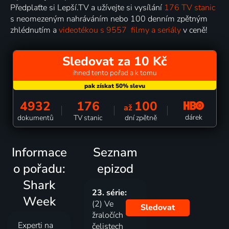
Předplaťte si Lepší.TV a užívejte si vysílání
176 TV stanic
s neomezeným nahráváním nebo 100 denním zpětným
zhlédnutím a
videotékou s 9557 filmy a seriály
v ceně!
Sledovat za 10 Kč
ihned tento pořad a k tomu
4932
176
100
až
dárek
dokumentů
TV stanic
dní zpětně
Informace
Seznam
o pořadu:
epizod
Shark
23. série:
Week
(2) Ve
Sledovat
žraločích
Experti na
čelistech