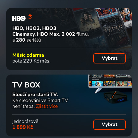
HBO, HBO2, HBO3
Cinemaxy, HBO Max
2 002
filmů
a
280
seriálů
Měsíc zdarma
Vybrat
poté 229 Kč měs.
TV BOX
Slouží pro starší TV.
Ke sledování ve Smart TV
není třeba.
Zjistit více
jednorázově
Vybrat
1 899 Kč