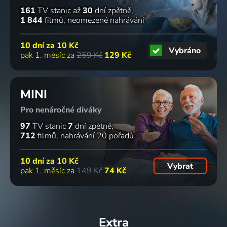
161
TV stanic
až
30
dní zpětně
1 844
filmů
neomezené nahrávání
10 dní za
10 Kč
Vybráno
pak 1. měsíc za
259 Kč
129 Kč
MINI
Pro nenáročné diváky
97
TV stanic
7
dní zpětně
712
filmů
nahrávání 20 pořadů
10 dní za
10 Kč
Vybrat
pak 1. měsíc za
149 Kč
74 Kč
Extra