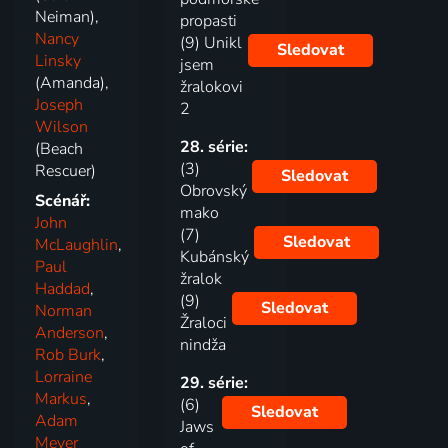
Neiman),
propasti
Nancy
(9) Unikl
Sledovat
Linsky
jsem
(Amanda),
žralokovi
Joseph
2
Wilson
28. série:
(Beach
(3)
Rescuer)
Sledovat
Obrovský
Scénář:
mako
John
(7)
Sledovat
McLaughlin
,
Kubánský
Paul
žralok
Haddad
,
(9)
Sledovat
Norman
Žraloci
Anderson
,
nindža
Rob Burk
,
Lorraine
29. série:
Markus
,
(6)
Sledovat
Adam
Jaws
Meyer