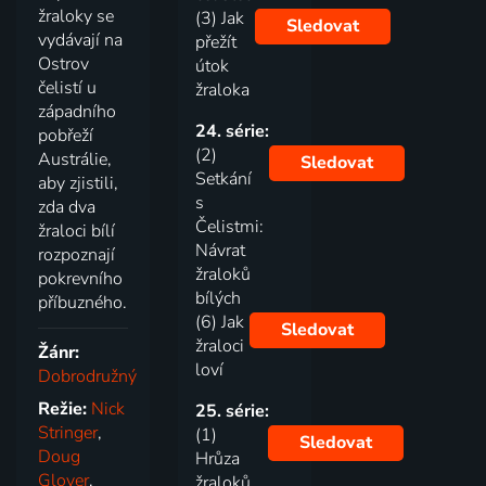
žraloky se
(3) Jak
Sledovat
vydávají na
přežít
Ostrov
útok
čelistí u
žraloka
západního
24. série:
pobřeží
(2)
Austrálie,
Sledovat
Setkání
aby zjistili,
s
zda dva
Čelistmi:
žraloci bílí
Návrat
rozpoznají
žraloků
pokrevního
bílých
příbuzného.
(6) Jak
Sledovat
žraloci
Žánr:
loví
Dobrodružný
Režie:
Nick
25. série:
Stringer
,
(1)
Sledovat
Doug
Hrůza
Glover
,
žraloků