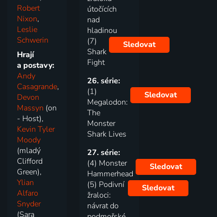
Robert
útočících
Nixon
,
nad
Leslie
hladinou
Schwerin
(7)
Sledovat
Shark
Hrají
Fight
a postavy:
Andy
26. série:
Casagrande
,
(1)
Sledovat
Devon
Megalodon:
Massyn
(on
The
- Host),
Monster
Kevin Tyler
Shark Lives
Moody
(mladý
27. série:
Clifford
(4) Monster
Sledovat
Green),
Hammerhead
Ylian
(5) Podivní
Sledovat
Alfaro
žraloci:
Snyder
návrat do
(Sara
podmořské