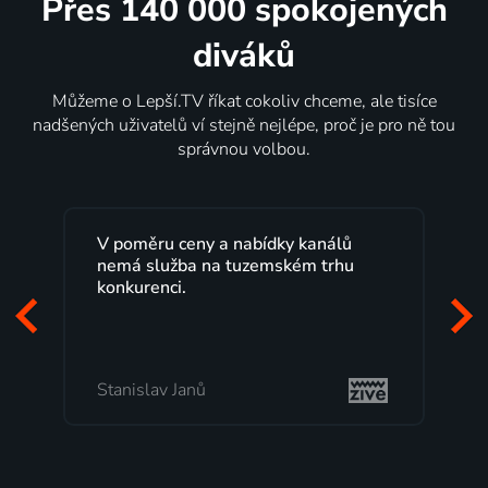
Přes 140 000 spokojených
diváků
Můžeme o Lepší.TV říkat cokoliv chceme, ale tisíce
nadšených uživatelů ví stejně nejlépe, proč je pro ně tou
správnou volbou.
a nabídky kanálů
Lepší.TV sleduji už několik le
 tuzemském trhu
maximální spokojeností. Vel
programů a nemuset běžet k
začátek programu, to je přesn
mi vyhovuje.
Milada Tomešová