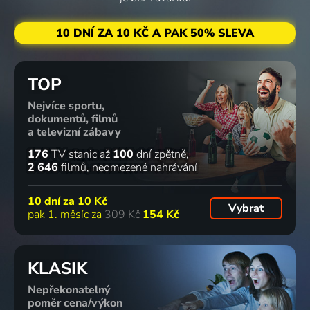
10 DNÍ ZA 10 KČ A PAK 50% SLEVA
TOP
Nejvíce sportu,
dokumentů, filmů
a televizní zábavy
176
TV stanic
až
100
dní zpětně
2 646
filmů
neomezené nahrávání
10 dní za
10 Kč
Vybrat
pak 1. měsíc za
309 Kč
154 Kč
KLASIK
Nepřekonatelný
poměr cena/výkon