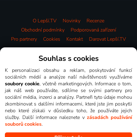
O Lepší.TV
Novinky
Recenze
Obchodní podmínky
Podporovaná zařízení
Pro partnery
Cookies
Kontakt
Darovat Lepší.TV
Videotéka
Souhlas s cookies
K personalizaci obsahu a reklam, poskytování funkcí
sociálních médií a analýze naší návštěvnosti využíváme
soubory cookie
, včetně marketingových. Informace o tom,
jak náš web používáte, sdílíme se svými partnery pro
sociální média, inzerci a analýzy. Partneři tyto údaje mohou
zkombinovat s dalšími informacemi, které jste jim poskytli
nebo které získali v důsledku toho, že používáte jejich
služby. Další informace naleznete v
zásadách používání
souborů cookies
.