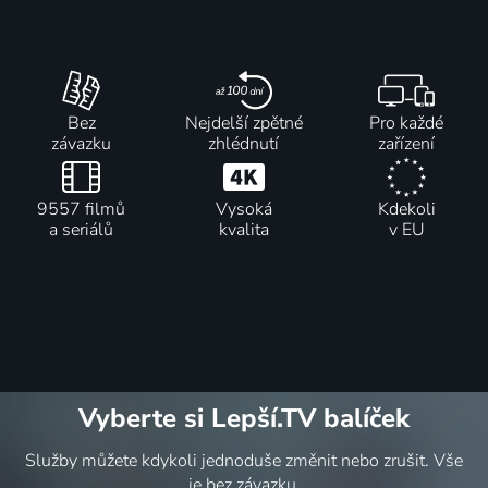
Bez
Nejdelší zpětné
Pro každé
závazku
zhlédnutí
zařízení
9557 filmů
Vysoká
Kdekoli
a seriálů
kvalita
v EU
Vyberte si Lepší.TV balíček
Služby můžete kdykoli jednoduše změnit nebo zrušit. Vše
je bez závazku.