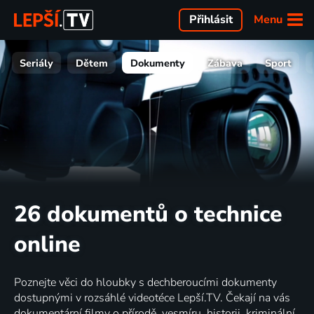
Menu
Přihlásit
Seriály
Dětem
Dokumenty
Zábava
Sport
26 dokumentů o technice
online
Poznejte věci do hloubky s dechberoucími dokumenty
dostupnými v rozsáhlé videotéce Lepší.TV. Čekají na vás
dokumentární filmy o přírodě, vesmíru, historii, kriminální