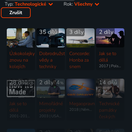
Typ:
Technologické
Rok:
Všechny
Zrušit
35 dílů
3 díly
2 díly
Úzkokolejky:
Dobrodružství
Concorde:
Jak se to
znovu na
vědy a
Honba za
dělá
kolejích
techniky
snem
2017 | Polsko | Technologie
Technologie
Technologie
Technologie
28 dílů
78
2 díly
74
14 dílů
%
%
Jak se to
Mimořádné
Megaopravny
Technické
dělá
projekty
2018 | Německo | Technologie
památky
2001-2014 | Kanada | Technologie, Věda
2003 | USA | Architektura, Příroda, Technologie
českých
zemí
2022 | Historický, Technologie