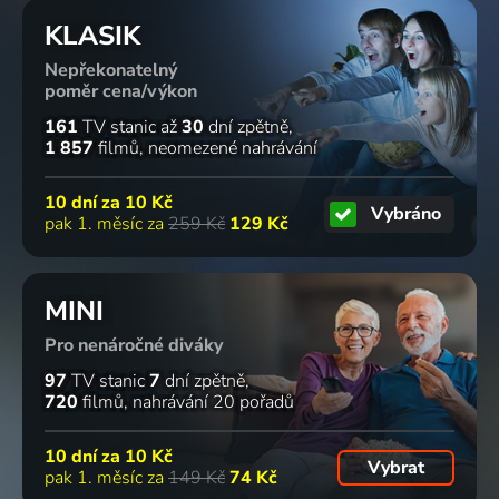
KLASIK
Nepřekonatelný
poměr cena/výkon
161
TV stanic
až
30
dní zpětně
1 857
filmů
neomezené nahrávání
10 dní za
10 Kč
Vybráno
pak 1. měsíc za
259 Kč
129 Kč
MINI
Pro nenáročné diváky
97
TV stanic
7
dní zpětně
720
filmů
nahrávání 20 pořadů
10 dní za
10 Kč
Vybrat
pak 1. měsíc za
149 Kč
74 Kč