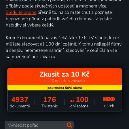
příběhy podle skutečných událostí a mnohem více.
Sledujte online
přesně to, na co máte chuť a poznejte
nepoznané přímo z pohodlí vašeho domova. Z pestré
nabídky si vybere každý.
Kromě dokumentů na vás čeká také 176 TV stanic, které
můžete sledovat až 100 dní zpětně. K tomu nejlepší filmy
a seriály, neomezené nahrání, sledování v celé EU a vše
samozřejmě bez závazku.
Zkusit za 10 Kč
na 10 dní a bez závazku
4937
176
100
až
dárek
dokumentů
TV stanic
dní zpětně