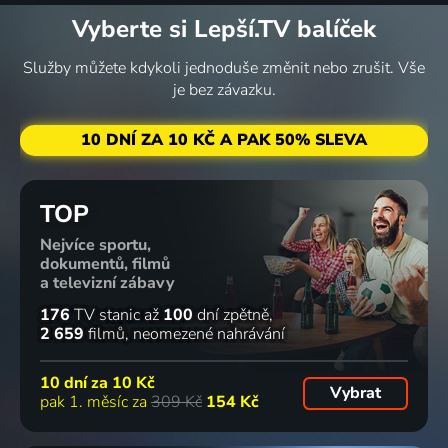
Vyberte si Lepší.TV balíček
TGV:
Zákaz
Rekordní
Geniální
mobilů?
tunely
Služby můžete kdykoli jednoduše změnit nebo zrušit. Vše
rychlost
2025 | Technologie
Technologie
je bez závazku.
Technologie
10 DNÍ ZA 10 KČ A PAK 50% SLEVA
TOP
Nejvíce sportu,
dokumentů, filmů
a televizní zábavy
176
TV stanic
až
100
dní zpětně
2 659
filmů
neomezené nahrávání
10 dní za
10 Kč
Vybrat
pak 1. měsíc za
309 Kč
154 Kč