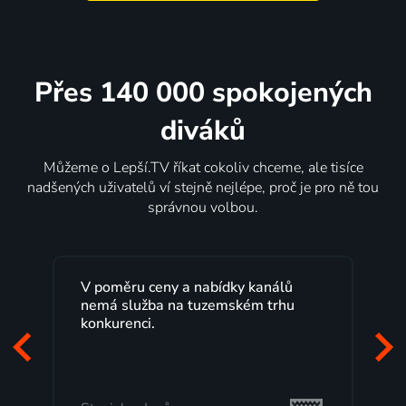
Přes 140 000 spokojených
diváků
Můžeme o Lepší.TV říkat cokoliv chceme, ale tisíce
nadšených uživatelů ví stejně nejlépe, proč je pro ně tou
správnou volbou.
y kanálů
Lepší.TV sleduji už několik let s
kém trhu
maximální spokojeností. Velký výběr
programů a nemuset běžet k TV na
začátek programu, to je přesně to, co
mi vyhovuje.