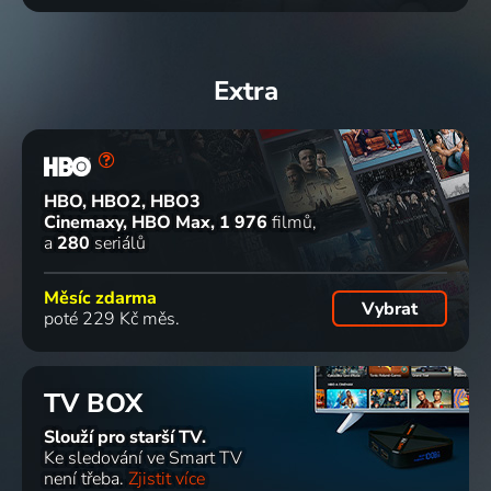
Extra
HBO, HBO2, HBO3
Cinemaxy, HBO Max
1 976
filmů
a
280
seriálů
Měsíc zdarma
Vybrat
poté 229 Kč měs.
TV BOX
Slouží pro starší TV.
Ke sledování ve Smart TV
není třeba.
Zjistit více