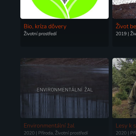
Bio, kríza dôvery
Život b
Životní prostředí
2019 | Živ
Environmentální žal
Lesy k 
2020 | Příroda, Životní prostředí
2020 | Pří