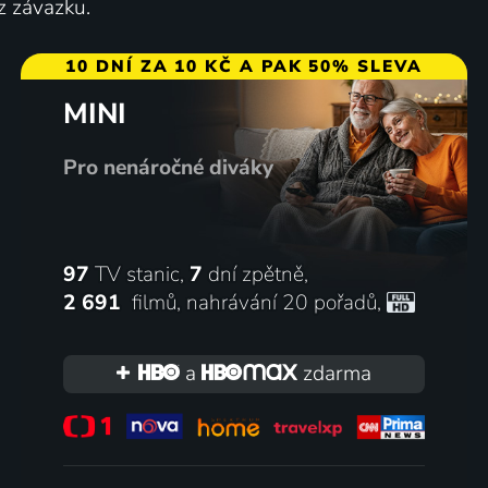
z závazku.
10 DNÍ ZA 10 KČ A PAK 50% SLEVA
MINI
Pro nenáročné diváky
97
TV stanic,
7
dní zpětně,
2 691
filmů
,
nahrávání 20 pořadů
,
a
zdarma