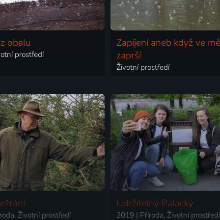
ez obalu
Zapíjení aneb když ve mě
otní prostředí
zaprší
Životní prostředí
sežrání
Udržitelný Palacký
roda, Životní prostředí
2019 | Příroda, Životní prostředí