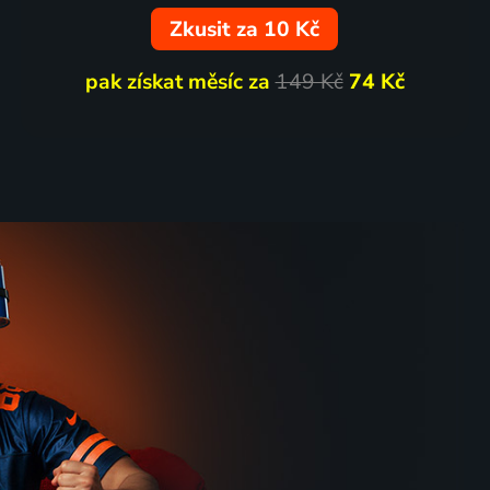
Zkusit za 10 Kč
pak získat měsíc za
149 Kč
74 Kč