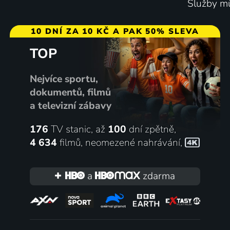
Služby mů
Muž, který zalévá stromy
Jak se s
10 DNÍ ZA 10 KČ A PAK 50% SLEVA
2022 | Příroda, Životní prostředí
2012 | Pří
TOP
Nejvíce sportu,
dokumentů, filmů
a televizní zábavy
176
TV stanic, až
100
dní zpětně,
4 634
filmů
,
neomezené nahrávání
,
a
zdarma