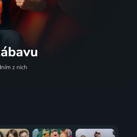
 zábavu
dním z nich