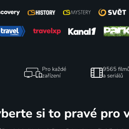
k soběstačnosti
Pas de clim pour le clima
roda, Životní prostředí
Comment avoir moins ch
ville
Pro každé
9565 film
Životní prostředí
zařízení
a seriálů
berte si to pravé pro 