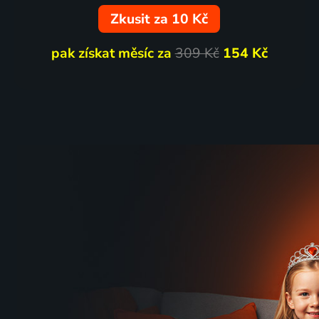
Zkusit za 10 Kč
pak získat měsíc za
309 Kč
154 Kč