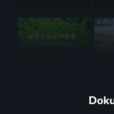
3 díly
Občanské noviny
Na kraj
Životní prostředí
2024 | Sla
Doku