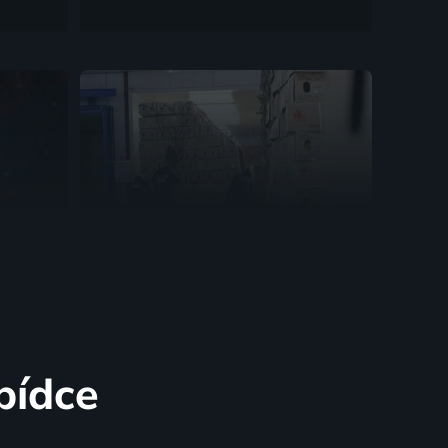
nténě
Květinová globalizace
2020 | Příroda, Životní prostředí
bídce