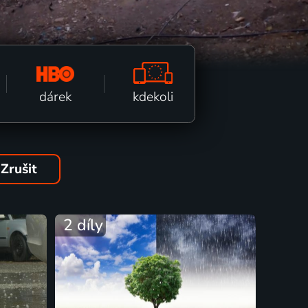
kdekoli
dárek
Zrušit
2 díly