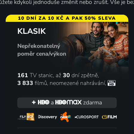
žete kdykoli jednoduše změnit nebo zrušit. Vše je be
taví jezero
10 DNÍ ZA 10 KČ A PAK 50% SLEVA
roda, Životní prostředí
KLASIK
Nepřekonatelný
poměr cena/výkon
161
TV stanic, až
30
dní zpětně,
3 833
filmů
,
neomezené nahrávání
,
a
zdarma