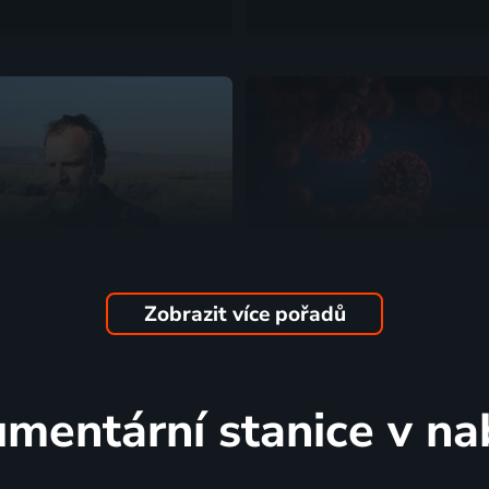
Zobrazit více pořadů
i budoucnosti
Nanotechnologie v kara
vní lidé, Životní prostředí
2020 | Příroda, Životní prostředí
mentární stanice v na