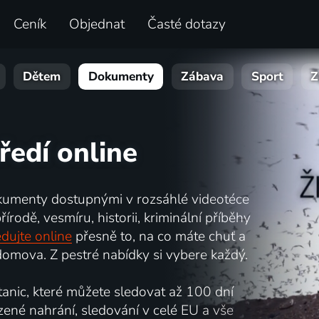
Ceník
Objednat
Časté dotazy
Dětem
Dokumenty
Zábava
Sport
Z
ředí online
kumenty dostupnými v rozsáhlé videotéce
írodě, vesmíru, historii, kriminální příběhy
dujte online
přesně to, na co máte chuť a
omova. Z pestré nabídky si vybere každý.
nic, které můžete sledovat až 100 dní
zené nahrání, sledování v celé EU a vše