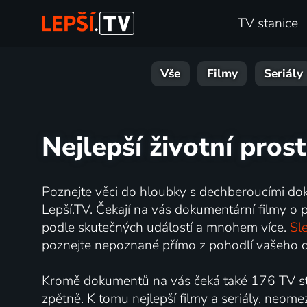
TV stanice
Vše
Filmy
Seriály
Nejlepší životní prost
Poznejte věci do hloubky s dechberoucími do
Lepší.TV. Čekají na vás dokumentární filmy o př
podle skutečných událostí a mnohem více.
Sle
poznejte nepoznané přímo z pohodlí vašeho d
Kromě dokumentů na vás čeká také 176 TV sta
zpětně. K tomu nejlepší filmy a seriály, neome