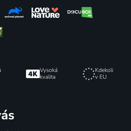
t:
Plastový oceán
aud en
Příroda, Životní prostředí
ů
Vysoká
Kdekoli
kvalita
v EU
vás