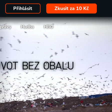
Přihlásit
Zkusit za 10 Kč
právy
Hudba
HBO