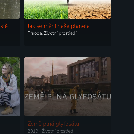
stě
Jak se mění naše planeta
Příroda, Životní prostředí
Země plná glyfosátu
2019 | Životní prostředí