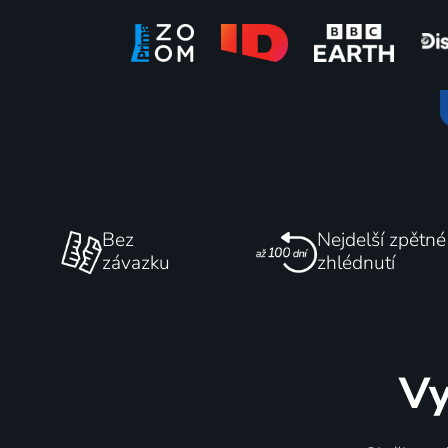
Les gens du fleuve
Odvaha 
Životní prostředí
2021 | Pří
Bez
Nejdelší zpětné
závazku
zhlédnutí
Vy