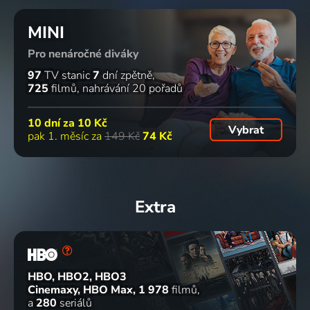
MINI
Pro nenáročné diváky
97
TV stanic
7
dní zpětně
725
filmů
nahrávání 20 pořadů
10 dní za
10 Kč
Vybrat
pak 1. měsíc za
149 Kč
74 Kč
Extra
HBO, HBO2, HBO3
Cinemaxy, HBO Max
1 978
filmů
a
280
seriálů