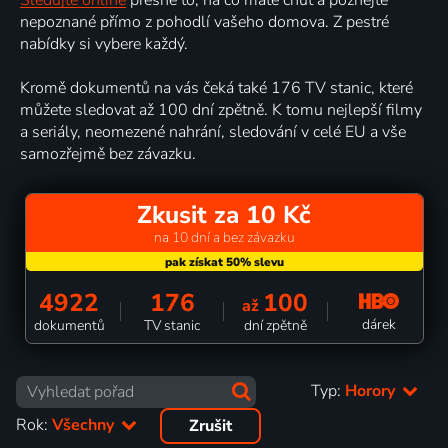
nepoznané přímo z pohodlí vašeho domova. Z pestré
nabídky si vybere každý.
Kromě dokumentů na vás čeká také 176 TV stanic, které
můžete sledovat až 100 dní zpětně. K tomu nejlepší filmy
a seriály, neomezené nahrání, sledování v celé EU a vše
samozřejmě bez závazku.
Zkusit za 10 Kč
na 10 dní a bez závazku
4922
176
100
až
dárek
dokumentů
TV stanic
dní zpětně
Typ:
Horory
Rok:
Všechny
Zrušit