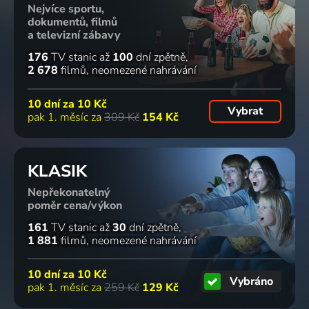
Nejvíce sportu,
dokumentů, filmů
a televizní zábavy
176
TV stanic
až
100
dní zpětně
2 678
filmů
neomezené nahrávání
10 dní za
10 Kč
Vybrat
pak 1. měsíc za
309 Kč
154 Kč
KLASIK
Nepřekonatelný
poměr cena/výkon
161
TV stanic
až
30
dní zpětně
1 881
filmů
neomezené nahrávání
10 dní za
10 Kč
Vybráno
pak 1. měsíc za
259 Kč
129 Kč