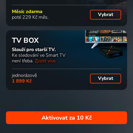
Měsíc zdarma
Vybrat
poté 229 Kč měs.
TV BOX
Slouží pro starší TV.
Ke sledování ve Smart TV
není třeba.
Zjistit více
jednorázově
Vybrat
1 899 Kč
Aktivovat za
10 Kč