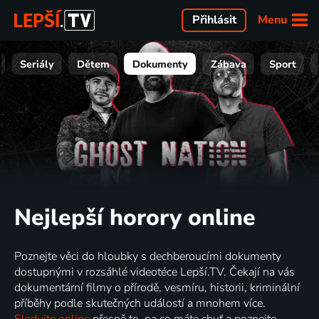
Menu
Přihlásit
Seriály
Dětem
Dokumenty
Zábava
Sport
Nejlepší horory online
Poznejte věci do hloubky s dechberoucími dokumenty
dostupnými v rozsáhlé videotéce Lepší.TV. Čekají na vás
dokumentární filmy o přírodě, vesmíru, historii, kriminální
příběhy podle skutečných událostí a mnohem více.
Sledujte online
přesně to, na co máte chuť a poznejte