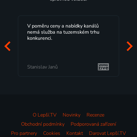
V poměru ceny a nabídky kanálů
Le
nemá služba na tuzemském trhu
ma
konkurenci.
pr
za
mi
Stanislav Janů
M
O Lepší.TV
Novinky
Recenze
Obchodní podmínky
Podporovaná zařízení
Pro partnery
Cookies
Kontakt
Darovat Lepší.TV