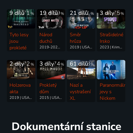
9 dílů
71
19 dílů
59
21 dílů
71
3 díly
75
%
%
%
%
Tyto lesy
Národ
Směr
Strašidelné
jsou
duchů
hrůza
Irsko
prokleté
2019-2021 | USA | Cestování, Horor
2019 | USA | Reality TV, Dobrodružný, Historický, Horor
2023 | Krimi, Horor, Mysteriózní
2017-2021 | Kanada | Horor, Cestování
2 díly
72
3 díly
74
61 dílů
73
%
%
%
Holzerova
Prokletý
Nazí a
Paranormální
akta
dům
vystrašení
jevy s
2019 | USA | Cestování, Horor, Mysteriózní, Reality TV
2015 | USA | Drama, Horor, Krimi, Mysteriózní
XL
Nickem
2017-2024 | USA | Reality TV, Dobrodružný, Horor
Groffem
2016 | Cestování, Horor, Mysteriózní, Reality TV
Dokumentární stanice