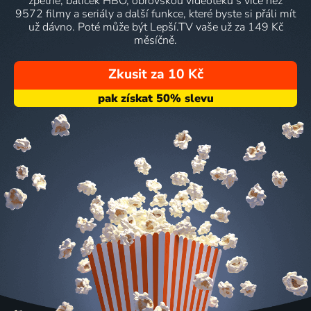
zpětně, balíček HBO, obrovskou videotéku s více než
9572 filmy a seriály a další funkce, které byste si přáli mít
už dávno. Poté může být Lepší.TV vaše už za 149 Kč
měsíčně.
Zkusit za 10 Kč