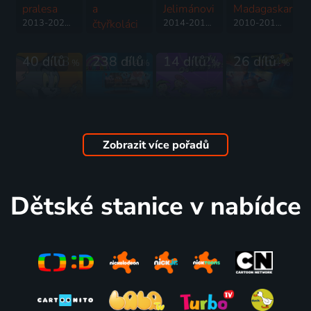
pralesa
a
Jelimánovi
Madagaskaru
2013-2020 | Francie, USA | Animovaný, Dobrodružný, Rodinný
čtyřkoláci
2014-2016 | USA | Animovaný, Akční, Dobrodružný, Fantasy, Komedie, Rodinný
2010-2015 | USA | Animovaný, Akční, Dobrodružný, Komedie, Rodinný, Science Fiction
2014-2025 | USA | Animovaný, Akční, Dobrodružný, Hudební, Komedie, Rodinný, Science Fiction
40 dílů
73
238 dílů
84
14 dílů
72
26 dílů
64
%
%
%
%
Show
Gumballův
Kouzelní
Henry
Toma a
úžasný
kmotříčci
Nebezpečný
Jerryho
svět
2001-2017 | USA | Animovaný, Dobrodružný, Fantasy, Komedie, Rodinný
2014-2020 | USA | Akční, Drama, Komedie, Rodinný, Science Fiction
Zobrazit více pořadů
2014-2017 | USA | Animovaný, Dobrodružný, Komedie, Rodinný
2011-2019 | Velká Británie, Německo, Irsko, USA | Animovaný, Dobrodružný, Fantasy, Hudební, Komedie, Rodinný, Romantický, Science Fiction
4 díly
79
149 dílů
87
43 dílů
69
6 dílů
58
%
%
%
%
Dětské stanice v nabídce
Jak vycvičit
Čas na
Clarence
Sam & Cat
draky
dobrodružství
2013-2018 | USA | Animovaný, Dobrodružný, Komedie, Rodinný
2013-2014 | USA | Komedie, Drama, Rodinný
2012-2014 | USA | Animovaný, Dobrodružný, Fantasy, Komedie, Rodinný
2010-2018 | USA | Animovaný, Akční, Dobrodružný, Fantasy, Komedie, Rodinný, Science Fiction
60
7 dílů
66
2 díly
45
40 dílů
81
%
%
%
%