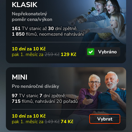
KLASIK
Nepřekonatelný
poměr cena/výkon
161
TV stanic
až
30
dní zpětně
1 850
filmů
neomezené nahrávání
10 dní za
10 Kč
Vybráno
pak 1. měsíc za
259 Kč
129 Kč
MINI
Pro nenáročné diváky
97
TV stanic
7
dní zpětně
715
filmů
nahrávání 20 pořadů
10 dní za
10 Kč
Vybrat
pak 1. měsíc za
149 Kč
74 Kč