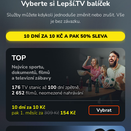
Vyberte si Lepší.TV balíček
pečení
2014 | USA | Reality TV, Rodinný
30
Služby můžete kdykoli jednoduše změnit nebo zrušit. Vše
%
je bez závazku.
Chlebáci
10 DNÍ ZA 10 KČ A PAK 50% SLEVA
2014 | USA | Animovaný, Hudební, Komedie, Rodinný
TOP
Nejvíce sportu,
dokumentů, filmů
a televizní zábavy
176
TV stanic
až
100
dní zpětně
2 652
filmů
neomezené nahrávání
10 dní za
10 Kč
Vybrat
pak 1. měsíc za
309 Kč
154 Kč