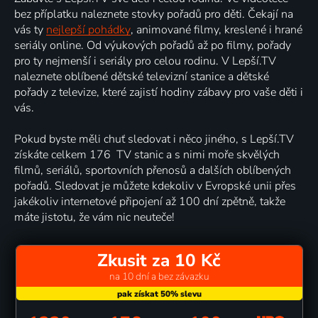
bez příplatku naleznete stovky pořadů pro děti. Čekají na
vás ty
nejlepší pohádky
, animované filmy, kreslené i hrané
seriály online. Od výukových pořadů až po filmy, pořady
pro ty nejmenší i seriály pro celou rodinu. V Lepší.TV
naleznete oblíbené dětské televizní stanice a dětské
pořady z televize, které zajistí hodiny zábavy pro vaše děti i
vás.
Pokud byste měli chuť sledovat i něco jiného, s Lepší.TV
získáte celkem 176 TV stanic a s nimi moře skvělých
filmů, seriálů, sportovních přenosů a dalších oblíbených
pořadů. Sledovat je můžete kdekoliv v Evropské unii přes
jakékoliv internetové připojení až 100 dní zpětně, takže
máte jistotu, že vám nic neuteče!
Zkusit za 10 Kč
na 10 dní a bez závazku