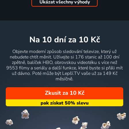
Ukázat všechny výhody
na 10 dní
za 10 Kč
Objevte moderní způsob sledování televize, který už
nebudete chtít měnit. Užívejte si 176 stanic až 100 dní
zpětně, balíček HBO, obrovskou videotéku s více než
9553 filmy a seriály a další funkce, které byste si přáli mít
už dávno. Poté může být Lepší.TV vaše už za 149 Kč
měsíčně.
Zkusit za 10 Kč