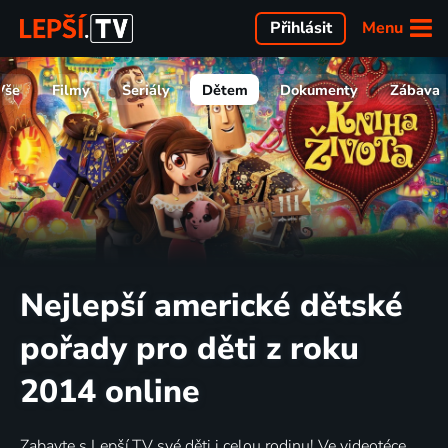
Menu
Přihlásit
Vše
Filmy
Seriály
Dětem
Dokumenty
Zábava
Nejlepší americké dětské
pořady pro děti z roku
2014 online
Zabavte s Lepší.TV své děti i celou rodinu! Ve videotéce