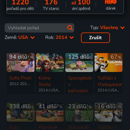
1220
176
100
až
dárek
pořadů pro děti
TV stanic
dní zpětně
Typ:
Všechny
Země:
USA
Rok:
2014
Zrušit
94 dílů
69
72
125 dílů
82
67
%
%
%
%
Sofie První
Kniha
Spongebob
Tučňáci z
2012-2018 | USA | Animovaný, Dobrodružný, Fantasy, Hudební, Pohádka, Rodinný, Science Fiction, Komedie, Mysteriózní
života
v
Madagaskaru
2014 | USA | Animovaný, Dobrodružný, Fantasy, Komedie, Rodinný, Romantický
kalhotách
2014 | USA | Animovaný, Dobrodružný, Komedie, Rodinný
1999-2025 | USA | Animovaný, Fantasy, Komedie, Rodinný, Pohádka, Dobrodružný
338 dílů
73
41 dílů
57
23 dílů
72
16 dílů
75
%
%
%
%
Esa z
Plamínek
Sláva králi
Tučňáci z