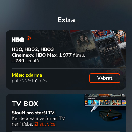
Extra
HBO, HBO2, HBO3
Cinemaxy, HBO Max
1 977
filmů
a
280
seriálů
Měsíc zdarma
Vybrat
poté 229 Kč měs.
TV BOX
Slouží pro starší TV.
Ke sledování ve Smart TV
není třeba.
Zjistit více