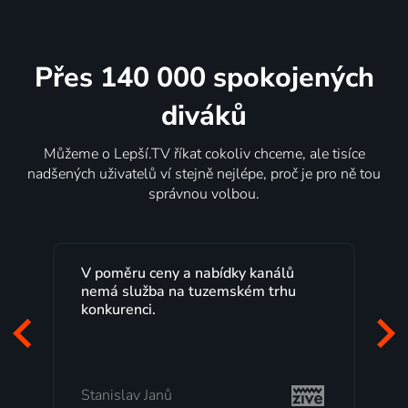
Přes 140 000 spokojených
diváků
Můžeme o Lepší.TV říkat cokoliv chceme, ale tisíce
nadšených uživatelů ví stejně nejlépe, proč je pro ně tou
správnou volbou.
Lepší.TV sleduji už několik let s
maximální spokojeností. Velký výběr
programů a nemuset běžet k TV na
začátek programu, to je přesně to, co
mi vyhovuje.
Milada Tomešová