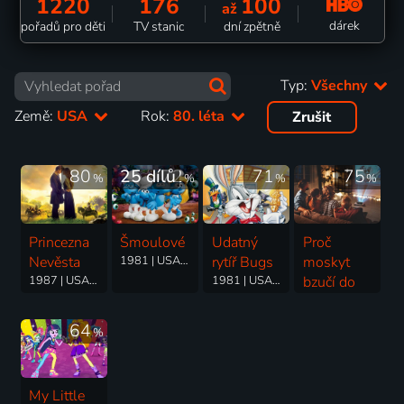
1220
176
100
až
dárek
pořadů pro děti
TV stanic
dní zpětně
Typ:
Všechny
Země:
USA
Rok:
80. léta
Zrušit
80
25 dílů
72
71
75
%
%
%
%
Princezna
Šmoulové
Udatný
Proč
Nevěsta
1981 | USA, Belgie | Animovaný, Fantasy, Komedie, Rodinný
rytíř Bugs
moskyt
1987 | USA | Komedie, Dobrodružný, Fantasy, Rodinný, Romantický
1981 | USA | Animovaný, Komedie, Rodinný
bzučí do
lidských
uší
64
%
1984 | Československo, USA | Animovaný, Rodinný
My Little