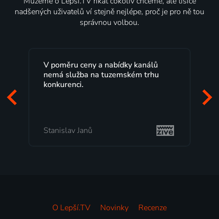
Můžeme o Lepší.TV říkat cokoliv chceme, ale tisíce
nadšených uživatelů ví stejně nejlépe, proč je pro ně tou
správnou volbou.
Lepší.TV sleduji už několik let s
maximální spokojeností. Velký výběr
programů a nemuset běžet k TV na
začátek programu, to je přesně to, co
mi vyhovuje.
Milada Tomešová
O Lepší.TV
Novinky
Recenze