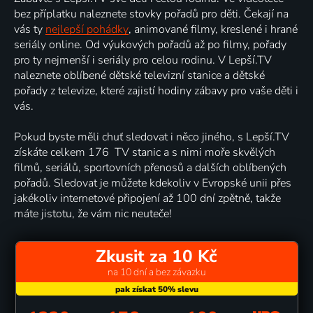
bez příplatku naleznete stovky pořadů pro děti. Čekají na
vás ty
nejlepší pohádky
, animované filmy, kreslené i hrané
seriály online. Od výukových pořadů až po filmy, pořady
pro ty nejmenší i seriály pro celou rodinu. V Lepší.TV
naleznete oblíbené dětské televizní stanice a dětské
pořady z televize, které zajistí hodiny zábavy pro vaše děti i
vás.
Pokud byste měli chuť sledovat i něco jiného, s Lepší.TV
získáte celkem 176 TV stanic a s nimi moře skvělých
filmů, seriálů, sportovních přenosů a dalších oblíbených
pořadů. Sledovat je můžete kdekoliv v Evropské unii přes
jakékoliv internetové připojení až 100 dní zpětně, takže
máte jistotu, že vám nic neuteče!
Zkusit za 10 Kč
na 10 dní a bez závazku