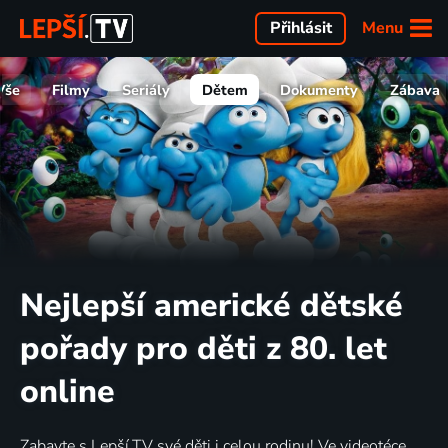
Menu
Přihlásit
Vše
Filmy
Seriály
Dětem
Dokumenty
Zábava
Nejlepší americké dětské
pořady pro děti z 80. let
online
Zabavte s Lepší.TV své děti i celou rodinu! Ve videotéce