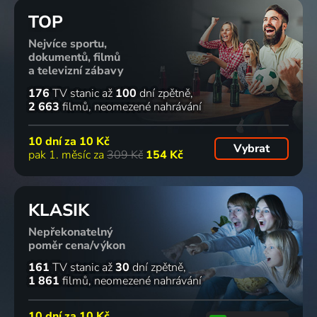
TOP
Nejvíce sportu,
dokumentů, filmů
a televizní zábavy
176
TV stanic
až
100
dní zpětně
2 663
filmů
neomezené nahrávání
10 dní za
10 Kč
Vybrat
pak 1. měsíc za
309 Kč
154 Kč
KLASIK
Nepřekonatelný
poměr cena/výkon
161
TV stanic
až
30
dní zpětně
1 861
filmů
neomezené nahrávání
10 dní za
10 Kč