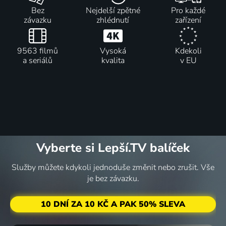
Bez
Nejdelší zpětné
Pro každé
závazku
zhlédnutí
zařízení
9563 filmů
Vysoká
Kdekoli
a seriálů
kvalita
v EU
Vyberte si Lepší.TV balíček
Služby můžete kdykoli jednoduše změnit nebo zrušit. Vše
je bez závazku.
10 DNÍ ZA 10 KČ A PAK 50% SLEVA