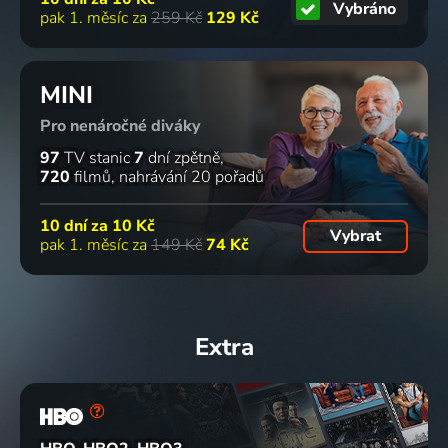
Vybráno
pak 1. měsíc za
259 Kč
129 Kč
MINI
Pro nenáročné diváky
97
TV stanic
7
dní zpětně
720
filmů
nahrávání 20 pořadů
10 dní za
10 Kč
Vybrat
pak 1. měsíc za
149 Kč
74 Kč
Extra