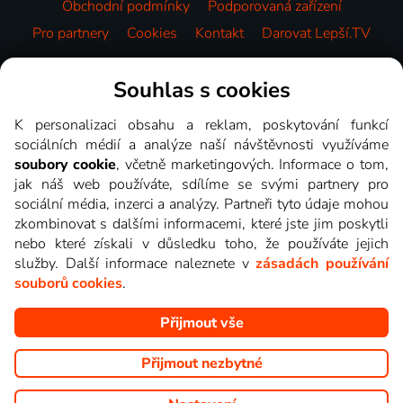
Obchodní podmínky
Podporovaná zařízení
Pro partnery
Cookies
Kontakt
Darovat Lepší.TV
Videotéka
Souhlas s cookies
K personalizaci obsahu a reklam, poskytování funkcí
sociálních médií a analýze naší návštěvnosti využíváme
soubory cookie
, včetně marketingových. Informace o tom,
jak náš web používáte, sdílíme se svými partnery pro
sociální média, inzerci a analýzy. Partneři tyto údaje mohou
zkombinovat s dalšími informacemi, které jste jim poskytli
nebo které získali v důsledku toho, že používáte jejich
služby. Další informace naleznete v
zásadách používání
souborů cookies
.
Přijmout vše
Copyright © goNET s.r.o. Na tomto webu jsou zobrazovány
obrázky z pořadů TV stanic, které můžete sledovat v Lepší.TV.
Přijmout nezbytné