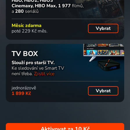
HBO, HBO2, HBO3
Cinemaxy, HBO Max
1 977
filmů
a
280
seriálů
Měsíc zdarma
Vybrat
poté 229 Kč měs.
TV BOX
Slouží pro starší TV.
Ke sledování ve Smart TV
není třeba.
Zjistit více
jednorázově
Vybrat
1 899 Kč
Aktivovat za
10 Kč