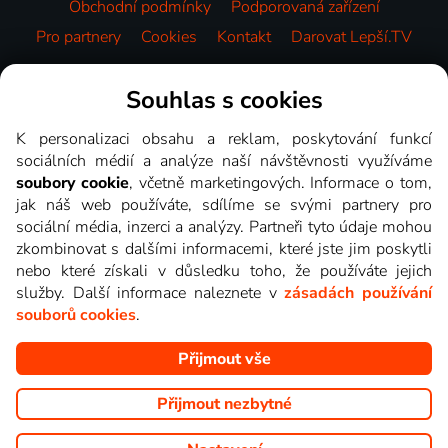
Obchodní podmínky
Podporovaná zařízení
Pro partnery
Cookies
Kontakt
Darovat Lepší.TV
Videotéka
Souhlas s cookies
K personalizaci obsahu a reklam, poskytování funkcí
sociálních médií a analýze naší návštěvnosti využíváme
soubory cookie
, včetně marketingových. Informace o tom,
jak náš web používáte, sdílíme se svými partnery pro
sociální média, inzerci a analýzy. Partneři tyto údaje mohou
zkombinovat s dalšími informacemi, které jste jim poskytli
nebo které získali v důsledku toho, že používáte jejich
služby. Další informace naleznete v
zásadách používání
souborů cookies
.
Přijmout vše
Copyright © goNET s.r.o. Na tomto webu jsou zobrazovány
obrázky z pořadů TV stanic, které můžete sledovat v Lepší.TV.
Přijmout nezbytné