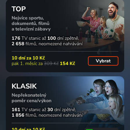
TOP
Nejvíce sportu,
dokumentů, filmů
a televizní zábavy
176
TV stanic
až
100
dní zpětně
2 658
filmů
neomezené nahrávání
10 dní za
10 Kč
Vybrat
pak 1. měsíc za
309 Kč
154 Kč
KLASIK
Nepřekonatelný
poměr cena/výkon
161
TV stanic
až
30
dní zpětně
1 856
filmů
neomezené nahrávání
10 dní za
10 Kč