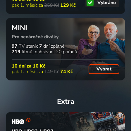
Vybráno
pak 1. měsíc za
259 Kč
129 Kč
MINI
Pro nenáročné diváky
97
TV stanic
7
dní zpětně
719
filmů
nahrávání 20 pořadů
10 dní za
10 Kč
Vybrat
pak 1. měsíc za
149 Kč
74 Kč
Extra