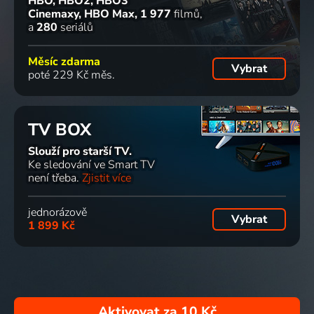
HBO, HBO2, HBO3
Cinemaxy, HBO Max
1 977
filmů
a
280
seriálů
Měsíc zdarma
Vybrat
poté 229 Kč měs.
TV BOX
Slouží pro starší TV.
Ke sledování ve Smart TV
není třeba.
Zjistit více
jednorázově
Vybrat
1 899 Kč
Aktivovat za
10 Kč