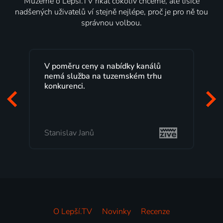
Můžeme o Lepší.TV říkat cokoliv chceme, ale tisíce
nadšených uživatelů ví stejně nejlépe, proč je pro ně tou
správnou volbou.
Lepší.TV sleduji už několik let s
maximální spokojeností. Velký výběr
programů a nemuset běžet k TV na
začátek programu, to je přesně to, co
mi vyhovuje.
Milada Tomešová
O Lepší.TV
Novinky
Recenze