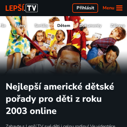
Menu
Přihlásit
Vše
Filmy
Seriály
Dětem
Dokumenty
Zábava
Nejlepší americké dětské
pořady pro děti z roku
2003 online
Zabavte s Lepší.TV své děti i celou rodinu! Ve videotéce