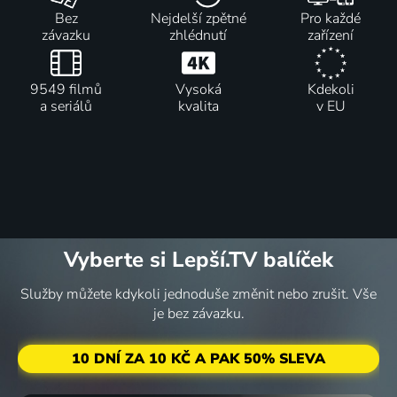
Bez
Nejdelší zpětné
Pro každé
závazku
zhlédnutí
zařízení
9549 filmů
Vysoká
Kdekoli
a seriálů
kvalita
v EU
Vyberte si Lepší.TV balíček
Služby můžete kdykoli jednoduše změnit nebo zrušit. Vše
je bez závazku.
10 DNÍ ZA 10 KČ A PAK 50% SLEVA