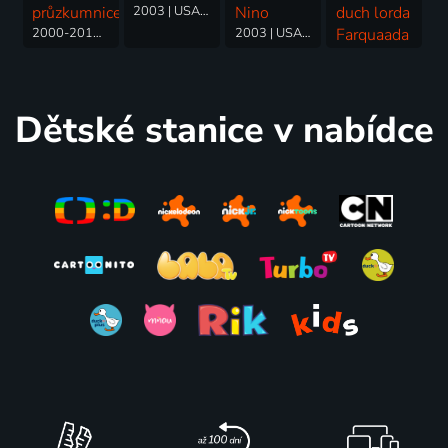
průzkumnice
2003 | USA | Rodinný, Dobrodružný, Fantasy, Romantický
Nino
duch lorda
2000-2019 | Kanada, USA | Animovaný, Dobrodružný, Hudební, Komedie, Pohádka, Rodinný, Fantasy
2003 | USA | Komedie, Drama, Rodinný
Farquaada
2003 | USA | Animovaný, Fantasy, Komedie, Rodinný
Dětské stanice v nabídce