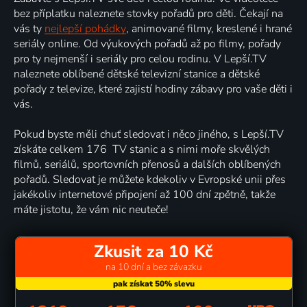
bez příplatku naleznete stovky pořadů pro děti. Čekají na
vás ty
nejlepší pohádky
, animované filmy, kreslené i hrané
seriály online. Od výukových pořadů až po filmy, pořady
pro ty nejmenší i seriály pro celou rodinu. V Lepší.TV
naleznete oblíbené dětské televizní stanice a dětské
pořady z televize, které zajistí hodiny zábavy pro vaše děti i
vás.
Pokud byste měli chuť sledovat i něco jiného, s Lepší.TV
získáte celkem 176 TV stanic a s nimi moře skvělých
filmů, seriálů, sportovních přenosů a dalších oblíbených
pořadů. Sledovat je můžete kdekoliv v Evropské unii přes
jakékoliv internetové připojení až 100 dní zpětně, takže
máte jistotu, že vám nic neuteče!
Zkusit za 10 Kč
na 10 dní a bez závazku