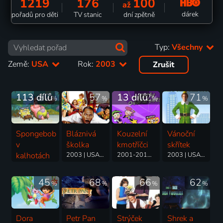
1219
176
100
až
dárek
pořadů pro děti
TV stanic
dní zpětně
Typ:
Všechny
Země:
USA
Rok:
2003
Zrušit
113 dílů
82
57
13 dílů
72
71
%
%
%
%
Spongebob
Bláznivá
Kouzelní
Vánoční
v
školka
kmotříčci
skřítek
kalhotách
2003 | USA | Komedie, Rodinný
2001-2017 | USA | Animovaný, Dobrodružný, Fantasy, Komedie, Rodinný
2003 | USA | Komedie, Dobrodružný, Fantasy, Rodinný, Romantický
1999-2025 | USA | Animovaný, Fantasy, Komedie, Rodinný, Pohádka, Dobrodružný
45
68
66
62
%
%
%
%
Dora
Petr Pan
Strýček
Shrek a