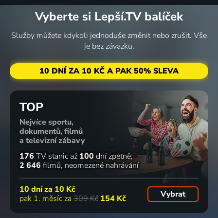
Vyberte si Lepší.TV balíček
Služby můžete kdykoli jednoduše změnit nebo zrušit. Vše
je bez závazku.
10 DNÍ ZA 10 KČ A PAK 50% SLEVA
TOP
Nejvíce sportu,
dokumentů, filmů
a televizní zábavy
176
TV stanic
až
100
dní zpětně
2 646
filmů
neomezené nahrávání
10 dní za
10 Kč
Vybrat
pak 1. měsíc za
309 Kč
154 Kč