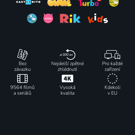
Bez
Nejdelší zpětné
Pro každé
závazku
zhlédnutí
zařízení
9564 filmů
Vysoká
Kdekoli
a seriálů
kvalita
v EU