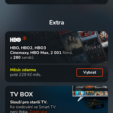
Extra
HBO, HBO2, HBO3
Cinemaxy, HBO Max
2 001
filmů
a
280
seriálů
Měsíc zdarma
Vybrat
poté 229 Kč měs.
TV BOX
Slouží pro starší TV.
Ke sledování ve Smart TV
není třeba.
Zjistit více