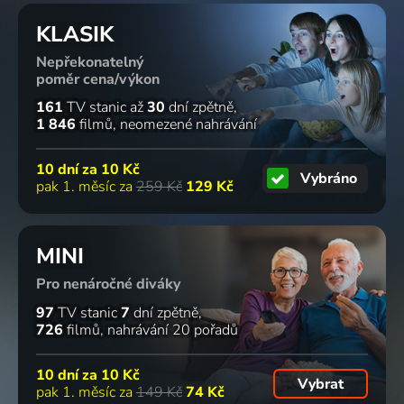
KLASIK
Nepřekonatelný
poměr cena/výkon
161
TV stanic
až
30
dní zpětně
1 846
filmů
neomezené nahrávání
10 dní za
10 Kč
Vybráno
pak 1. měsíc za
259 Kč
129 Kč
MINI
Pro nenáročné diváky
97
TV stanic
7
dní zpětně
726
filmů
nahrávání 20 pořadů
10 dní za
10 Kč
Vybrat
pak 1. měsíc za
149 Kč
74 Kč