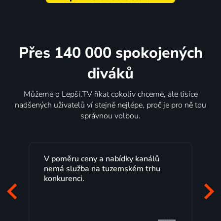
Přes 140 000 spokojených
diváků
Můžeme o Lepší.TV říkat cokoliv chceme, ale tisíce
nadšených uživatelů ví stejně nejlépe, proč je pro ně tou
správnou volbou.
Lepší.TV sleduji už několik let s
maximální spokojeností. Velký výběr
programů a nemuset běžet k TV na
začátek programu, to je přesně to, co
mi vyhovuje.