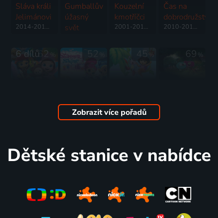
Sláva králi
Gumballův
Kouzelní
Čas na
Jelimánovi
úžasný
kmotříčci
dobrodružství
2014-2016 | USA | Animovaný, Akční, Dobrodružný, Fantasy, Komedie, Rodinný
svět
2001-2017 | USA | Animovaný, Dobrodružný, Fantasy, Komedie, Rodinný
2010-2018 | USA | Animovaný, Akční, Dobrodružný, Fantasy, Komedie, Rodinný, Science Fiction
2011-2019 | Velká Británie, Německo, Irsko, USA | Animovaný, Dobrodružný, Fantasy, Hudební, Komedie, Rodinný, Romantický, Science Fiction
6 dílů
62
52
45
69
%
%
%
%
Ruby z
Třpytka a
Dora
Harvey
dúhy
Světla
průzkumnice
Zobák
2016-2017 | Jižní Korea, Kanada, USA, Čína | Animovaný, Dobrodružný, Fantasy, Komedie, Pohádka, Rodinný
2015-2020 | USA | Animovaný, Dobrodružný, Fantasy, Rodinný
2000-2019 | Kanada, USA | Animovaný, Dobrodružný, Hudební, Komedie, Pohádka, Rodinný, Fantasy
2016-2017 | USA | Animovaný, Dobrodružný, Fantasy, Komedie, Rodinný
Zobrazit více pořadů
42 dílů
45
%
Dětské stanice v nabídce
Strejda
Děda
2013-2016 | USA | Animovaný, Fantasy, Komedie, Rodinný