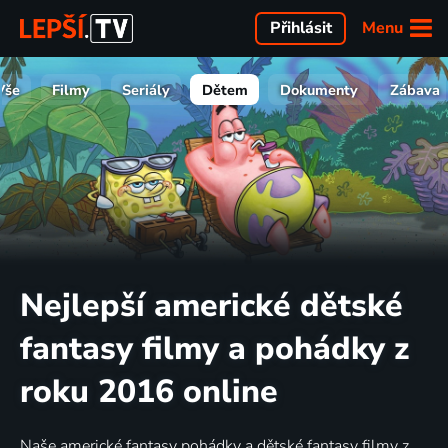
Menu
Přihlásit
Vše
Filmy
Seriály
Dětem
Dokumenty
Zábava
Nejlepší americké dětské
fantasy filmy a pohádky z
roku 2016 online
Naše americké fantasy pohádky a dětské fantasy filmy z