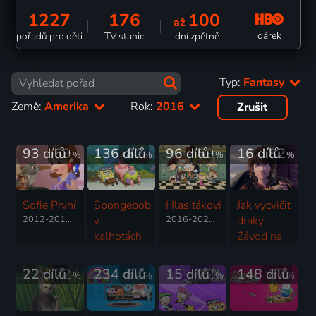
1227
176
100
až
dárek
pořadů pro děti
TV stanic
dní zpětně
Typ:
Fantasy
Země:
Amerika
Rok:
2016
Zrušit
93 dílů
69
136 dílů
82
96 dílů
69
16 dílů
82
%
%
%
%
Sofie První
Spongebob
Hlasiťákovi
Jak vycvičit
2012-2018 | USA | Animovaný, Dobrodružný, Fantasy, Hudební, Pohádka, Rodinný, Science Fiction, Komedie, Mysteriózní
v
2016-2026 | USA | Animovaný, Akční, Dobrodružný, Drama, Fantasy, Hudební, Komedie, Rodinný, Thriller
draky:
kalhotách
Závod na
1999-2025 | USA | Animovaný, Fantasy, Komedie, Rodinný, Pohádka, Dobrodružný
hřeben
2015-2017 | USA | Animovaný, Akční, Dobrodružný, Fantasy, Komedie, Rodinný
22 dílů
72
234 dílů
84
15 dílů
72
148 dílů
87
%
%
%
%