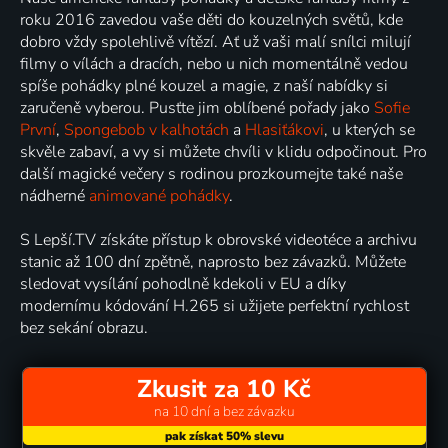
roku 2016 zavedou vaše děti do kouzelných světů, kde
dobro vždy spolehlivě vítězí. Ať už vaši malí snílci milují
filmy o vílách a dracích, nebo u nich momentálně vedou
spíše pohádky plné kouzel a magie, z naší nabídky si
zaručeně vyberou. Pusťte jim oblíbené pořady jako
Sofie
První
,
Spongebob v kalhotách
a
Hlasiťákovi
, u kterých se
skvěle zabaví, a vy si můžete chvíli v klidu odpočinout. Pro
další magické večery s rodinou prozkoumejte také naše
nádherné
animované pohádky
.
S Lepší.TV získáte přístup k obrovské videotéce a archivu
stanic až 100 dní zpětně, naprosto bez závazků. Můžete
sledovat vysílání pohodlně kdekoli v EU a díky
modernímu kódování H.265 si užijete perfektní rychlost
bez sekání obrazu.
Zkusit za 10 Kč
na 10 dní a bez závazku