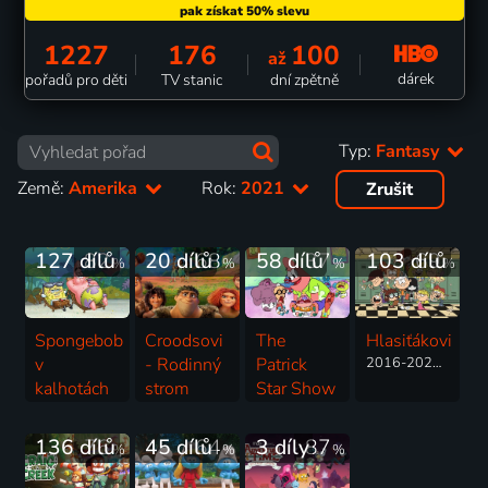
1227
176
100
až
dárek
pořadů pro děti
TV stanic
dní zpětně
Typ:
Fantasy
Země:
Amerika
Rok:
2021
Zrušit
127 dílů
82
20 dílů
68
58 dílů
37
103 dílů
69
%
%
%
%
Spongebob
Croodsovi
The
Hlasiťákovi
v
- Rodinný
Patrick
2016-2026 | USA | Animovaný, Akční, Dobrodružný, Drama, Fantasy, Hudební, Komedie, Rodinný, Thriller, Horor
kalhotách
strom
Star Show
1999-2025 | USA | Animovaný, Fantasy, Komedie, Rodinný, Pohádka, Dobrodružný
2021-2023 | USA | Animovaný, Dobrodružný, Fantasy, Komedie, Pohádka, Rodinný
2021-2025 | USA | Animovaný, Fantasy, Komedie, Rodinný, Horor, Krimi, Pohádka
136 dílů
76
45 dílů
64
3 díly
87
%
%
%