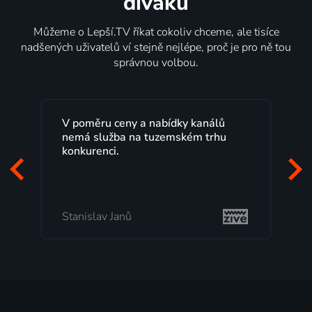
diváků
Můžeme o Lepší.TV říkat cokoliv chceme, ale tisíce
nadšených uživatelů ví stejně nejlépe, proč je pro ně tou
správnou volbou.
Lepší.TV sleduji už několik let s
maximální spokojeností. Velký výběr
programů a nemuset běžet k TV na
začátek programu, to je přesně to, co
mi vyhovuje.
Milada Tomešová