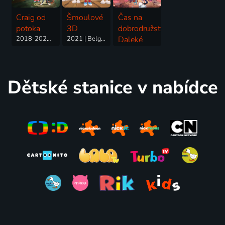
Craig od
Šmoulové
Čas na
potoka
3D
dobrodružství:
2018-2024 | USA | Animovaný, Dobrodružný, Drama, Fantasy, Komedie, Pohádka, Rodinný, Akční, Science Fiction
2021 | Belgie, USA, Francie, Německo | Animovaný, Dobrodružný, Fantasy, Komedie, Rodinný
Daleké
kraje
2020-2021 | USA | Akční, Animovaný, Dobrodružný, Fantasy, Komedie, Rodinný, Science Fiction
Dětské stanice v nabídce