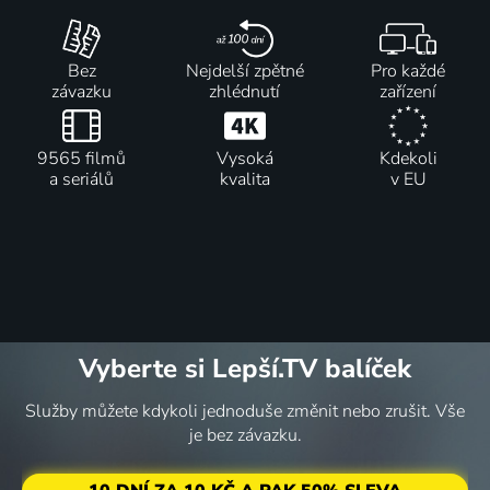
Bez
Nejdelší zpětné
Pro každé
závazku
zhlédnutí
zařízení
9565 filmů
Vysoká
Kdekoli
a seriálů
kvalita
v EU
Vyberte si Lepší.TV balíček
Služby můžete kdykoli jednoduše změnit nebo zrušit. Vše
je bez závazku.