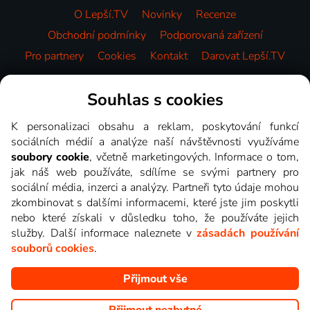
O Lepší.TV
Novinky
Recenze
Obchodní podmínky
Podporovaná zařízení
Pro partnery
Cookies
Kontakt
Darovat Lepší.TV
Videotéka
Souhlas s cookies
K personalizaci obsahu a reklam, poskytování funkcí
sociálních médií a analýze naší návštěvnosti využíváme
soubory cookie
, včetně marketingových. Informace o tom,
jak náš web používáte, sdílíme se svými partnery pro
sociální média, inzerci a analýzy. Partneři tyto údaje mohou
zkombinovat s dalšími informacemi, které jste jim poskytli
nebo které získali v důsledku toho, že používáte jejich
služby. Další informace naleznete v
zásadách používání
souborů cookies
.
Přijmout vše
Copyright © goNET s.r.o. Na tomto webu jsou zobrazovány
obrázky z pořadů TV stanic, které můžete sledovat v Lepší.TV.