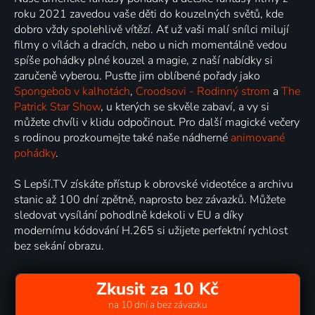
roku 2021 zavedou vaše děti do kouzelných světů, kde
dobro vždy spolehlivě vítězí. Ať už vaši malí snílci milují
filmy o vílách a dracích, nebo u nich momentálně vedou
spíše pohádky plné kouzel a magie, z naší nabídky si
zaručeně vyberou. Pusťte jim oblíbené pořady jako
Spongebob v kalhotách
,
Croodsovi - Rodinný strom
a
The
Patrick Star Show
, u kterých se skvěle zabaví, a vy si
můžete chvíli v klidu odpočinout. Pro další magické večery
s rodinou prozkoumejte také naše nádherné
animované
pohádky
.
S Lepší.TV získáte přístup k obrovské videotéce a archivu
stanic až 100 dní zpětně, naprosto bez závazků. Můžete
sledovat vysílání pohodlně kdekoli v EU a díky
modernímu kódování H.265 si užijete perfektní rychlost
bez sekání obrazu.
Zkusit za 10 Kč
na 10 dní a bez závazku