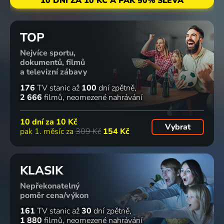
10 DNÍ ZA 10 KČ A PAK 50% SLEVA
TOP
Nejvíce sportu,
dokumentů, filmů
a televizní zábavy
176
TV stanic
až
100
dní zpětně
2 666
filmů
neomezené nahrávání
10 dní za
10 Kč
Vybrat
pak 1. měsíc za
309 Kč
154 Kč
KLASIK
Nepřekonatelný
poměr cena/výkon
161
TV stanic
až
30
dní zpětně
1 880
filmů
neomezené nahrávání