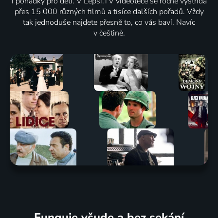
i pohádky pro děti. V Lepší.TV videotéce se ročně vystřídá
přes 15 000 různých filmů a tisíce dalších pořadů. Vždy
tak jednoduše najdete přesně to, co vás baví. Navíc
v češtině.
Funguje všude a bez sekání