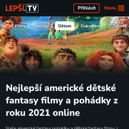
Menu
Přihlásit
Vše
Filmy
Seriály
Dětem
Dokumenty
Zábava
Nejlepší americké dětské
fantasy filmy a pohádky z
roku 2021 online
Naše americké fantasy pohádky a dětské fantasy filmy z