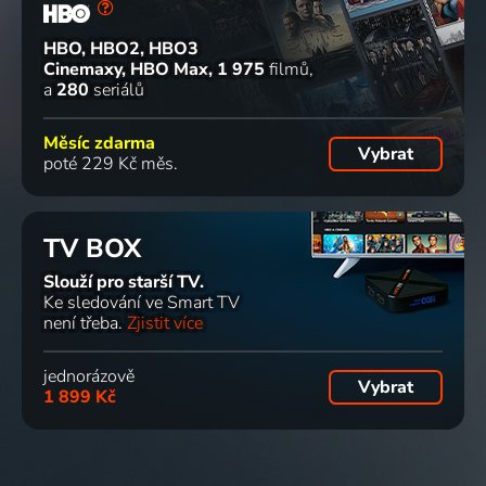
HBO, HBO2, HBO3
Cinemaxy, HBO Max
1 975
filmů
a
280
seriálů
Měsíc zdarma
Vybrat
poté 229 Kč měs.
TV BOX
Slouží pro starší TV.
Ke sledování ve Smart TV
není třeba.
Zjistit více
jednorázově
Vybrat
1 899 Kč