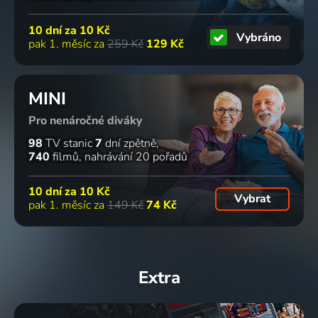
10 dní za
10 Kč
Vybráno
pak 1. měsíc za
259 Kč
129 Kč
MINI
Pro nenáročné diváky
98
TV stanic
7
dní zpětně
740
filmů
nahrávání 20 pořadů
10 dní za
10 Kč
Vybrat
pak 1. měsíc za
149 Kč
74 Kč
Extra