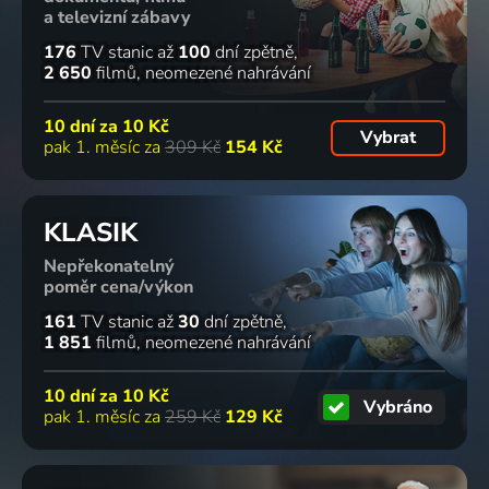
a televizní zábavy
176
TV stanic
až
100
dní zpětně
2 650
filmů
neomezené nahrávání
10 dní za
10 Kč
Vybrat
pak 1. měsíc za
309 Kč
154 Kč
KLASIK
Nepřekonatelný
poměr cena/výkon
161
TV stanic
až
30
dní zpětně
1 851
filmů
neomezené nahrávání
10 dní za
10 Kč
Vybráno
pak 1. měsíc za
259 Kč
129 Kč