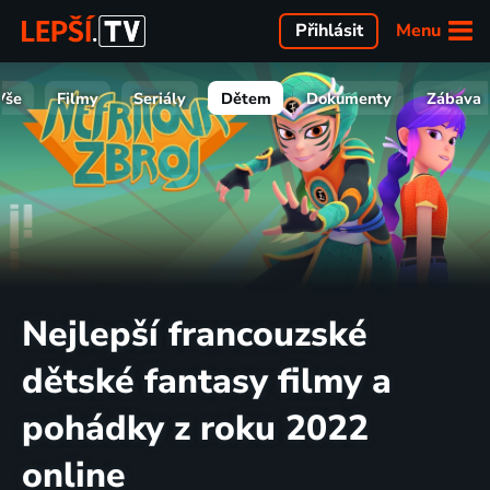
Menu
Přihlásit
Vše
Filmy
Seriály
Dětem
Dokumenty
Zábava
Nejlepší francouzské
dětské fantasy filmy a
pohádky z roku 2022
online