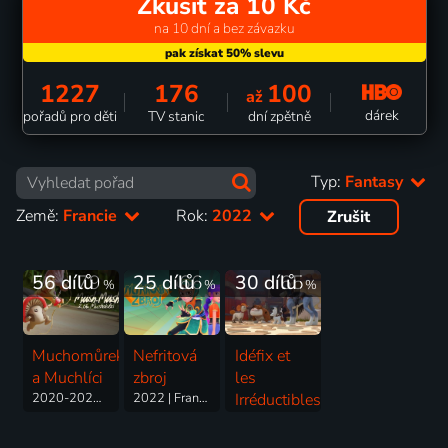
Zkusit za 10 Kč
na 10 dní a bez závazku
1227
176
100
až
dárek
pořadů pro děti
TV stanic
dní zpětně
Typ:
Fantasy
Země:
Francie
Rok:
2022
Zrušit
56 dílů
79
25 dílů
66
30 dílů
65
%
%
%
Muchomůrek
Nefritová
Idéfix et
a Muchlíci
zbroj
les
2020-2024 | Francie | Animovaný, Dobrodružný, Fantasy, Komedie, Pohádka, Rodinný
2022 | Francie | Animovaný, Akční, Dobrodružný, Fantasy, Komedie, Pohádka, Rodinný
Irréductibles
2021-2024 | Francie | Animovaný, Dobrodružný, Fantasy, Komedie, Rodinný