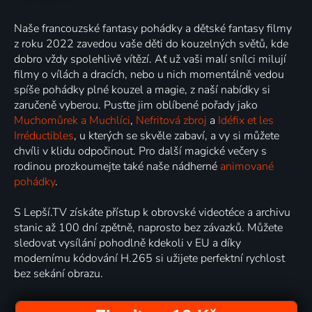
Naše francouzské fantasy pohádky a dětské fantasy filmy
z roku 2022 zavedou vaše děti do kouzelných světů, kde
dobro vždy spolehlivě vítězí. Ať už vaši malí snílci milují
filmy o vílách a dracích, nebo u nich momentálně vedou
spíše pohádky plné kouzel a magie, z naší nabídky si
zaručeně vyberou. Pusťte jim oblíbené pořady jako
Muchomůrek a Muchlíci
,
Nefritová zbroj
a
Idéfix et les
Irréductibles
, u kterých se skvěle zabaví, a vy si můžete
chvíli v klidu odpočinout. Pro další magické večery s
rodinou prozkoumejte také naše nádherné
animované
pohádky
.
S Lepší.TV získáte přístup k obrovské videotéce a archivu
stanic až 100 dní zpětně, naprosto bez závazků. Můžete
sledovat vysílání pohodlně kdekoli v EU a díky
modernímu kódování H.265 si užijete perfektní rychlost
bez sekání obrazu.