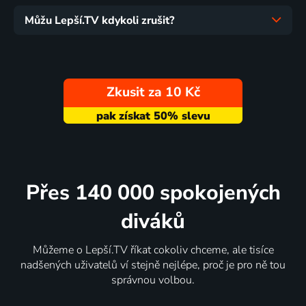
Můžu Lepší.TV kdykoli zrušit?
Zkusit za 10 Kč
Přes 140 000 spokojených
diváků
Můžeme o Lepší.TV říkat cokoliv chceme, ale tisíce
nadšených uživatelů ví stejně nejlépe, proč je pro ně tou
správnou volbou.