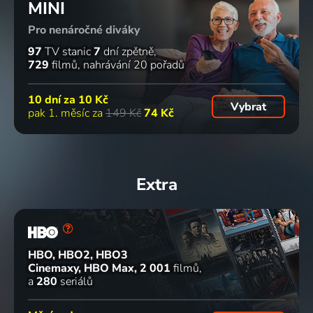
MINI
Pro nenáročné diváky
97
TV stanic
7
dní zpětně
729
filmů
nahrávání 20 pořadů
10 dní za
10 Kč
Vybrat
pak 1. měsíc za
149 Kč
74 Kč
Extra
HBO, HBO2, HBO3
Cinemaxy, HBO Max
2 001
filmů
a
280
seriálů