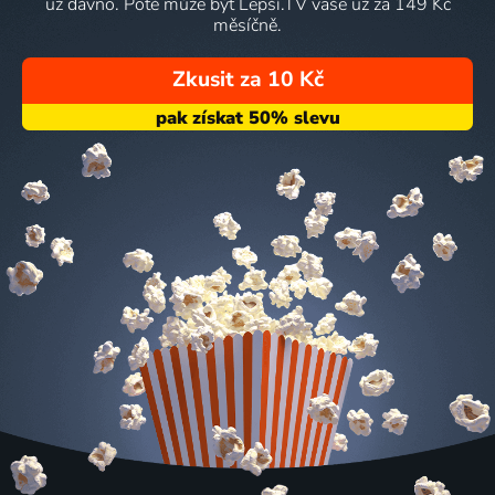
už dávno. Poté může být Lepší.TV vaše už za 149 Kč
měsíčně.
Zkusit za 10 Kč