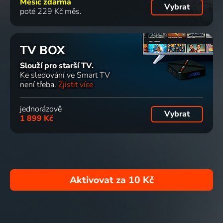
Měsíc zdarma
Vybrat
poté 229 Kč měs.
TV BOX
Slouží pro starší TV.
Ke sledování ve Smart TV
není třeba.
Zjistit více
jednorázově
Vybrat
1 899 Kč
Aktivovat za
10 Kč