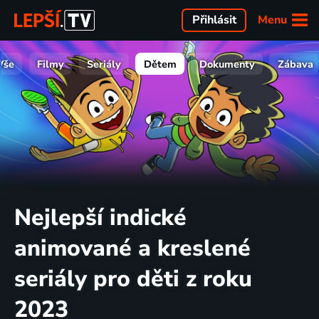
Menu
Přihlásit
Vše
Filmy
Seriály
Dětem
Dokumenty
Zábava
Nejlepší indické
animované a kreslené
seriály pro děti z roku
2023