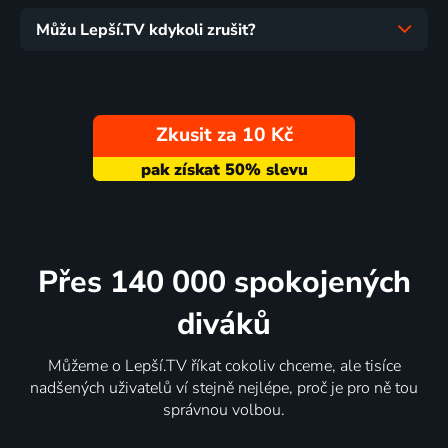
Můžu Lepší.TV kdykoli zrušit?
Zkusit za 10 Kč
Přes 140 000 spokojených
diváků
Můžeme o Lepší.TV říkat cokoliv chceme, ale tisíce
nadšených uživatelů ví stejně nejlépe, proč je pro ně tou
správnou volbou.