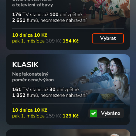
a televizní zábavy
176
TV stanic
až
100
dní zpětně
2 651
filmů
neomezené nahrávání
10 dní za
10 Kč
Vybrat
pak 1. měsíc za
309 Kč
154 Kč
KLASIK
Nepřekonatelný
poměr cena/výkon
161
TV stanic
až
30
dní zpětně
1 852
filmů
neomezené nahrávání
10 dní za
10 Kč
Vybráno
pak 1. měsíc za
259 Kč
129 Kč