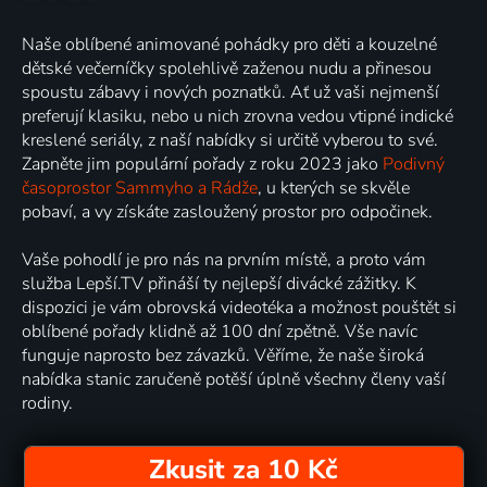
Naše oblíbené animované pohádky pro děti a kouzelné
dětské večerníčky spolehlivě zaženou nudu a přinesou
spoustu zábavy i nových poznatků. Ať už vaši nejmenší
preferují klasiku, nebo u nich zrovna vedou vtipné indické
kreslené seriály, z naší nabídky si určitě vyberou to své.
Zapněte jim populární pořady z roku 2023 jako
Podivný
časoprostor Sammyho a Rádže
, u kterých se skvěle
pobaví, a vy získáte zasloužený prostor pro odpočinek.
Vaše pohodlí je pro nás na prvním místě, a proto vám
služba Lepší.TV přináší ty nejlepší divácké zážitky. K
dispozici je vám obrovská videotéka a možnost pouštět si
oblíbené pořady klidně až 100 dní zpětně. Vše navíc
funguje naprosto bez závazků. Věříme, že naše široká
nabídka stanic zaručeně potěší úplně všechny členy vaší
rodiny.
Zkusit za 10 Kč