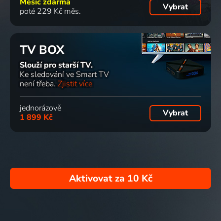
Měsíc zdarma
Vybrat
poté 229 Kč měs.
TV BOX
Slouží pro starší TV.
Ke sledování ve Smart TV
není třeba.
Zjistit více
jednorázově
Vybrat
1 899 Kč
Aktivovat za
10 Kč