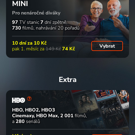
MINI
Pro nenáročné diváky
97
TV stanic
7
dní zpětně
730
filmů
nahrávání 20 pořadů
10 dní za
10 Kč
Vybrat
pak 1. měsíc za
149 Kč
74 Kč
Extra
HBO, HBO2, HBO3
Cinemaxy, HBO Max
2 001
filmů
a
280
seriálů