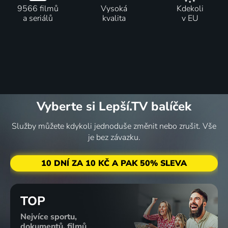
9566 filmů
Vysoká
Kdekoli
a seriálů
kvalita
v EU
Vyberte si Lepší.TV balíček
Služby můžete kdykoli jednoduše změnit nebo zrušit. Vše
je bez závazku.
10 DNÍ ZA 10 KČ A PAK 50% SLEVA
TOP
Nejvíce sportu,
dokumentů, filmů