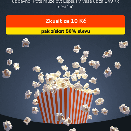
už dávno. Poté může být Lepší.TV vaše už za 149 Kč
měsíčně.
Zkusit za 10 Kč