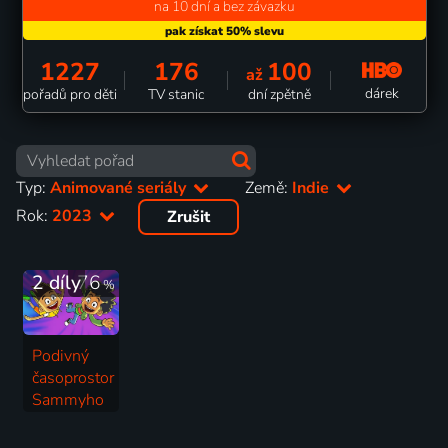
na 10 dní a bez závazku
1227
176
100
až
dárek
pořadů pro děti
TV stanic
dní zpětně
Typ:
Animované seriály
Země:
Indie
Rok:
2023
Zrušit
2 díly
76
%
Podivný
časoprostor
Sammyho
a Rádže
2023 | USA, Indie | Animovaný