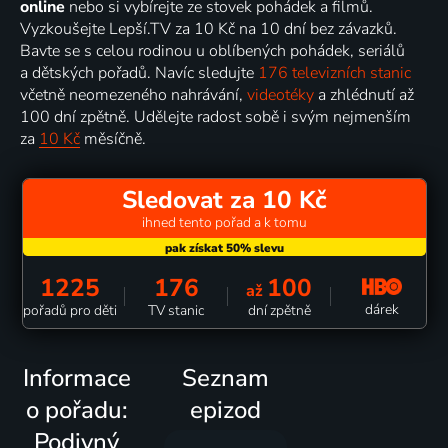
online
nebo si vybírejte ze stovek pohádek a filmů.
Vyzkoušejte Lepší.TV za 10 Kč na 10 dní bez závazků.
Bavte se s celou rodinou u oblíbených pohádek, seriálů
a dětských pořadů. Navíc sledujte
176 televizních stanic
včetně neomezeného nahrávání,
videotéky
a zhlédnutí až
100 dní zpětně. Udělejte radost sobě i svým nejmenším
za
10 Kč
měsíčně.
Sledovat za 10 Kč
ihned tento pořad a k tomu
1225
176
100
až
dárek
pořadů pro děti
TV stanic
dní zpětně
Informace
Seznam
o pořadu:
epizod
Podivný