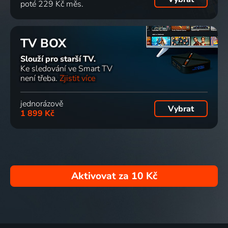
poté 229 Kč měs.
TV BOX
Slouží pro starší TV.
Ke sledování ve Smart TV
není třeba.
Zjistit více
jednorázově
Vybrat
1 899 Kč
Aktivovat za
10 Kč