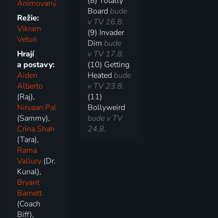
(8) Totally
Animovaný
Board
bude
Režie:
v TV 16.8.
Vikram
(9) Invader
Veturi
Dim
bude
Hrají
v TV 17.8.
a postavy:
(10) Getting
Aiden
Heated
bude
Alberto
v TV 23.8.
(Raj),
(11)
Nirvaan Pal
Bollyweird
(Sammy),
bude v TV
Crina Shah
24.8.
(Tara),
Rama
Vallury
(Dr.
Kunal),
Bryant
Barnett
(Coach
Biff),