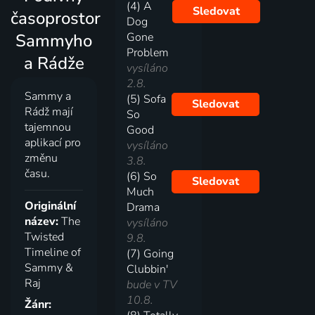
(4) A
Sledovat
časoprostor
Dog
Sammyho
Gone
Problem
a Rádže
vysíláno
2.8.
Sammy a
(5) Sofa
Sledovat
Rádž mají
So
tajemnou
Good
aplikací pro
vysíláno
změnu
3.8.
času.
(6) So
Sledovat
Much
Originální
Drama
název:
The
vysíláno
Twisted
9.8.
Timeline of
(7) Going
Sammy &
Clubbin'
Raj
bude v TV
10.8.
Žánr: