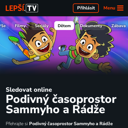
Menu
Přihlásit
Vše
Filmy
Seriály
Dětem
Dokumenty
Zábava
Sledovat online
Podivný časoprostor
Sammyho a Rádže
Přehrajte si
Podivný časoprostor Sammyho a Rádže