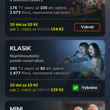
a televizní zábavy
176
TV stanic
až
100
dní zpětně
2 673
filmů
neomezené nahrávání
10 dní za
10 Kč
Vybrat
pak 1. měsíc za
309 Kč
154 Kč
KLASIK
Nepřekonatelný
poměr cena/výkon
161
TV stanic
až
30
dní zpětně
1 877
filmů
neomezené nahrávání
10 dní za
10 Kč
Vybráno
pak 1. měsíc za
259 Kč
129 Kč
MINI