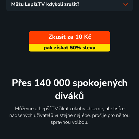
Můžu Lepší.TV kdykoli zrušit?
Zkusit za 10 Kč
Přes 140 000 spokojených
diváků
Můžeme o Lepší.TV říkat cokoliv chceme, ale tisíce
nadšených uživatelů ví stejně nejlépe, proč je pro ně tou
správnou volbou.