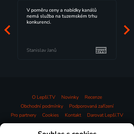
Lepší.TV sleduji už několik let s
maximální spokojeností. Velký výběr
programů a nemuset běžet k TV na
začátek programu, to je přesně to, co
mi vyhovuje.
Milada Tomešová
O Lepší.TV
Novinky
Recenze
Obchodní podmínky
Podporovaná zařízení
Pro partnery
Cookies
Kontakt
Darovat Lepší.TV
Videotéka