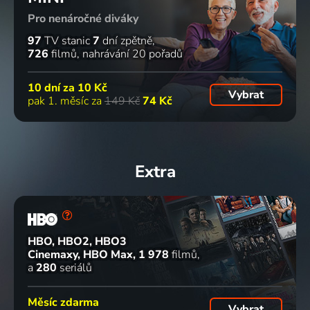
Pro nenáročné diváky
97
TV stanic
7
dní zpětně
726
filmů
nahrávání 20 pořadů
10 dní za
10 Kč
Vybrat
pak 1. měsíc za
149 Kč
74 Kč
Extra
HBO, HBO2, HBO3
Cinemaxy, HBO Max
1 978
filmů
a
280
seriálů
Měsíc zdarma
Vybrat