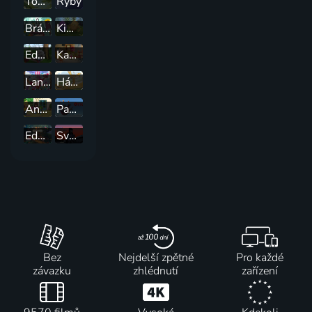
Tobiáš Lolness
Ryby
Bráška ještěr
Kiwi a Strit
Eddie je Yeti
Kamarád na každý pád
Lana Longbeard
Hádej, jak moc tě mám rád
Anna a kamarádi
Papuchálkové
Edmond a Lucy
Svobodu slepicím!
Bez
Nejdelší zpětné
Pro každé
závazku
zhlédnutí
zařízení