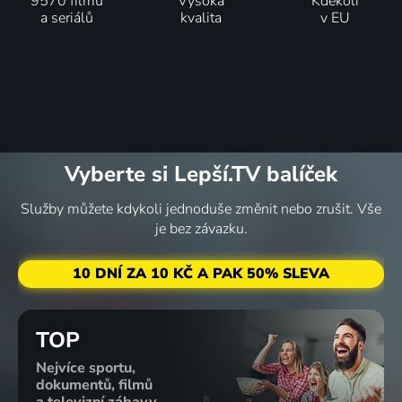
9570 filmů
Vysoká
Kdekoli
a seriálů
kvalita
v EU
Vyberte si Lepší.TV balíček
Služby můžete kdykoli jednoduše změnit nebo zrušit. Vše
je bez závazku.
10 DNÍ ZA 10 KČ A PAK 50% SLEVA
TOP
Nejvíce sportu,
dokumentů, filmů