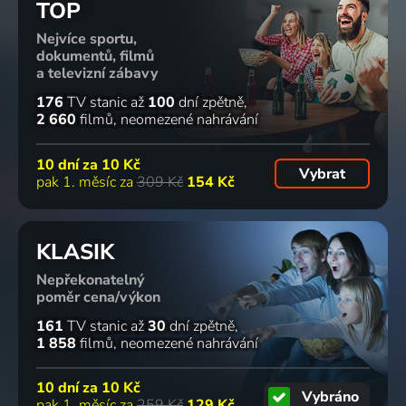
TOP
Nejvíce sportu,
dokumentů, filmů
a televizní zábavy
176
TV stanic
až
100
dní zpětně
2 660
filmů
neomezené nahrávání
10 dní za
10 Kč
Vybrat
pak 1. měsíc za
309 Kč
154 Kč
KLASIK
Nepřekonatelný
poměr cena/výkon
161
TV stanic
až
30
dní zpětně
1 858
filmů
neomezené nahrávání
10 dní za
10 Kč
Vybráno
pak 1. měsíc za
259 Kč
129 Kč