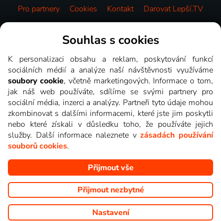
Pro partnery
Cookies
Kontakt
Darovat Lepší.TV
Videotéka
Souhlas s cookies
K personalizaci obsahu a reklam, poskytování funkcí
sociálních médií a analýze naší návštěvnosti využíváme
soubory cookie
, včetně marketingových. Informace o tom,
jak náš web používáte, sdílíme se svými partnery pro
sociální média, inzerci a analýzy. Partneři tyto údaje mohou
zkombinovat s dalšími informacemi, které jste jim poskytli
nebo které získali v důsledku toho, že používáte jejich
služby. Další informace naleznete v
zásadách používání
souborů cookies
.
Přijmout vše
Copyright © goNET s.r.o. Na tomto webu jsou zobrazovány
obrázky z pořadů TV stanic, které můžete sledovat v Lepší.TV.
Přijmout nezbytné
Nastavení