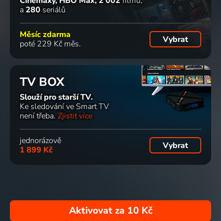
Cinemaxy, HBO Max
2 002
filmů
a
280
seriálů
Měsíc zdarma
Vybrat
poté 229 Kč měs.
TV BOX
Slouží pro starší TV.
Ke sledování ve Smart TV
není třeba.
Zjistit více
jednorázově
Vybrat
1 899 Kč
Aktivovat za
10 Kč