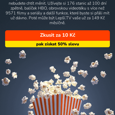
nebudete chtít měnit. Užívejte si 176 stanic až 100 dní
zpětně, balíček HBO, obrovskou videotéku s více než
9571 filmy a seriály a další funkce, které byste si přáli mít
už dávno. Poté může být Lepší.TV vaše už za 149 Kč
měsíčně.
Zkusit za 10 Kč