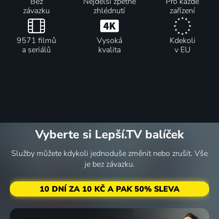
Bez
Nejdelší zpětné
Pro každé
závazku
zhlédnutí
zařízení
9571 filmů
Vysoká
Kdekoli
a seriálů
kvalita
v EU
Vyberte si Lepší.TV balíček
Služby můžete kdykoli jednoduše změnit nebo zrušit. Vše
je bez závazku.
10 DNÍ ZA 10 KČ A PAK 50% SLEVA