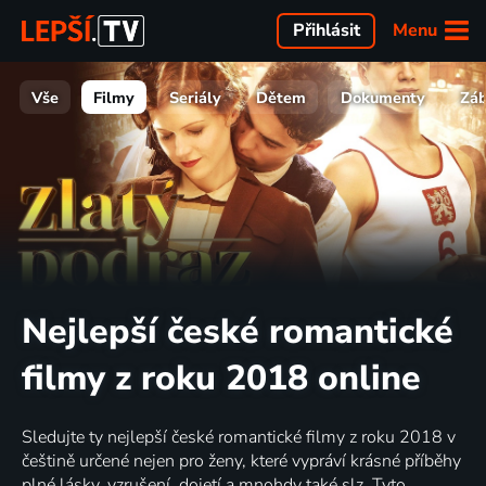
Menu
Přihlásit
Vše
Filmy
Seriály
Dětem
Dokumenty
Zá
Nejlepší české romantické
filmy z roku 2018 online
Sledujte ty nejlepší české romantické filmy z roku 2018 v
češtině určené nejen pro ženy, které vypráví krásné příběhy
plné lásky, vzrušení, dojetí a mnohdy také slz. Tyto