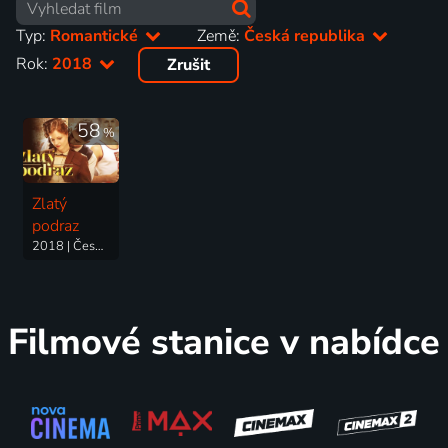
Typ:
Romantické
Země:
Česká republika
Rok:
2018
Zrušit
58
%
Zlatý
podraz
2018 | Česká republika, Slovensko | Drama, Romantický, Sport
Filmové stanice v nabídce