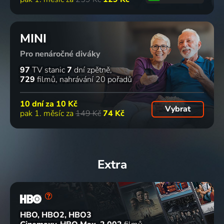
MINI
Pro nenáročné diváky
97
TV stanic
7
dní zpětně
729
filmů
nahrávání 20 pořadů
10 dní za
10 Kč
Vybrat
pak 1. měsíc za
149 Kč
74 Kč
Extra
HBO, HBO2, HBO3