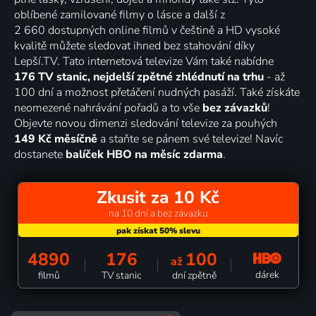
oblíbené zamilované filmy o lásce a další z
2 660 dostupných online filmů v češtině a HD vysoké
kvalitě můžete sledovat ihned bez stahování díky
Lepší.TV. Tato internetová televize Vám také nabídne
176 TV stanic, nejdelší zpětné zhlédnutí na trhu
- až
100 dní a možnost přetáčení nudných pasáží. Také získáte
neomezené nahrávání pořadů a to vše
bez závazků
!
Objevte novou dimenzi sledování televize za pouhých
149 Kč měsíčně
a staňte se pánem své televize! Navíc
dostanete
balíček HBO na měsíc zdarma
.
Zkusit za 10 Kč
na 10 dní a bez závazku
4890
176
100
až
dárek
filmů
TV stanic
dní zpětně