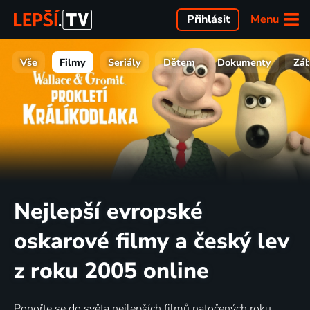
Menu
Přihlásit
Vše
Filmy
Seriály
Dětem
Dokumenty
Zá
Nejlepší evropské
oskarové filmy a český lev
z roku 2005 online
Ponořte se do světa nejlepších filmů natočených roku