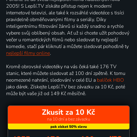
2005! S Lepší.TV získáte přístup nejen k moderní
internetové televizi, ale také k rozsáhlé videotéce s tisíci
pravidelně obměňovanými filmy a seriály. Díky
inteligentnímu filtrování žánrů si každý snadno a rychle
vybere svůj oblíbený obsah. Ať už si chcete užít pohodový
večer u romantických filmů nebo sledovat ty nejlepší
komedie, stačí pár kliknutí a můžete sledovat pohodlně ty
nejlepší filmy online
.
Kromě obrovské videotéky na vás čeká také 176 TV
stanic, které můžete sledovat až 100 dní zpětně. K tomu
neomezené nahrání, sledování v celé EU a
balíček HBO
jako dárek. Získejte Lepší.TV bez závazku za 10 Kč, poté
může být vaše již od 149 Kč měsíčně.
Zkusit za 10 Kč
na 10 dní a bez závazku