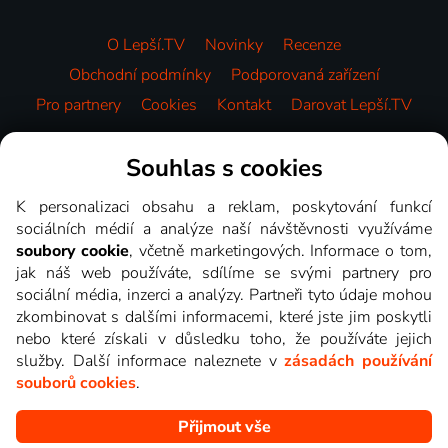
O Lepší.TV
Novinky
Recenze
Obchodní podmínky
Podporovaná zařízení
Pro partnery
Cookies
Kontakt
Darovat Lepší.TV
Videotéka
Souhlas s cookies
K personalizaci obsahu a reklam, poskytování funkcí
sociálních médií a analýze naší návštěvnosti využíváme
soubory cookie
, včetně marketingových. Informace o tom,
jak náš web používáte, sdílíme se svými partnery pro
sociální média, inzerci a analýzy. Partneři tyto údaje mohou
zkombinovat s dalšími informacemi, které jste jim poskytli
nebo které získali v důsledku toho, že používáte jejich
služby. Další informace naleznete v
zásadách používání
souborů cookies
.
Přijmout vše
Copyright © goNET s.r.o. Na tomto webu jsou zobrazovány
obrázky z pořadů TV stanic, které můžete sledovat v Lepší.TV.