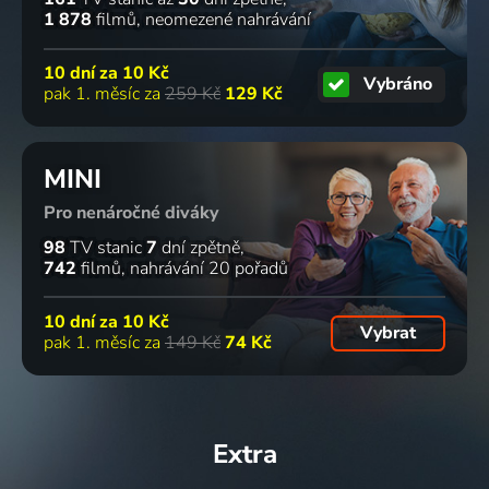
1 878
filmů
neomezené nahrávání
10 dní za
10 Kč
Vybráno
pak 1. měsíc za
259 Kč
129 Kč
MINI
Pro nenáročné diváky
98
TV stanic
7
dní zpětně
742
filmů
nahrávání 20 pořadů
10 dní za
10 Kč
Vybrat
pak 1. měsíc za
149 Kč
74 Kč
Extra