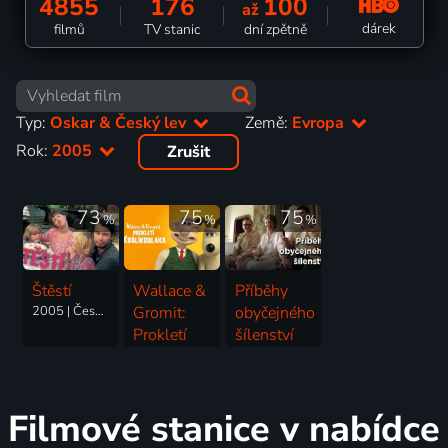
4855
176
100
až
dárek
filmů
TV stanic
dní zpětně
Typ:
Oskar & Český lev
Země:
Evropa
Rok:
2005
Zrušit
73
75
75
%
%
%
Štěstí
Wallace &
Příběhy
2005 | Česká republika | Drama
Gromit:
obyčejného
Prokletí
šílenství
králíkodlaka
2005 | Česká republika, Německo, Slovensko | Komedie, Drama
2005 | Velká Británie | Animovaný, Dobrodružný, Komedie, Rodinný
Filmové stanice v nabídce