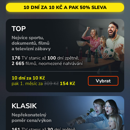
10 DNÍ ZA 10 KČ A PAK 50% SLEVA
TOP
Nejvíce sportu,
dokumentů, filmů
a televizní zábavy
176
TV stanic
až
100
dní zpětně
2 665
filmů
neomezené nahrávání
10 dní za
10 Kč
Vybrat
pak 1. měsíc za
309 Kč
154 Kč
KLASIK
Nepřekonatelný
poměr cena/výkon
161
TV stanic
až
30
dní zpětně