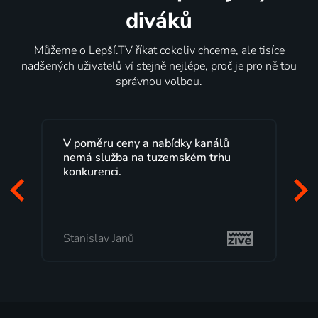
diváků
Můžeme o Lepší.TV říkat cokoliv chceme, ale tisíce
nadšených uživatelů ví stejně nejlépe, proč je pro ně tou
správnou volbou.
Lepší.TV sleduji už několik let s
maximální spokojeností. Velký výběr
programů a nemuset běžet k TV na
začátek programu, to je přesně to, co
mi vyhovuje.
Milada Tomešová