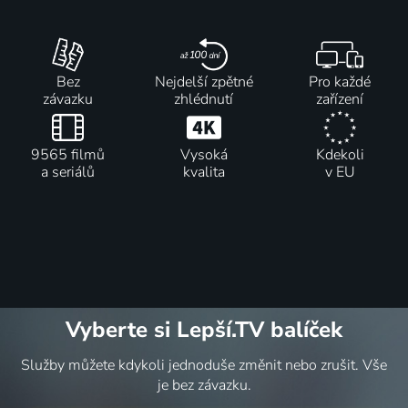
Bez
Nejdelší zpětné
Pro každé
závazku
zhlédnutí
zařízení
9565 filmů
Vysoká
Kdekoli
a seriálů
kvalita
v EU
Vyberte si Lepší.TV balíček
Služby můžete kdykoli jednoduše změnit nebo zrušit. Vše
je bez závazku.