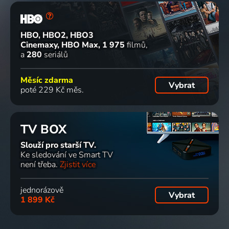
HBO, HBO2, HBO3
Cinemaxy, HBO Max
1 975
filmů
a
280
seriálů
Měsíc zdarma
Vybrat
poté 229 Kč měs.
TV BOX
Slouží pro starší TV.
Ke sledování ve Smart TV
není třeba.
Zjistit více
jednorázově
Vybrat
1 899 Kč