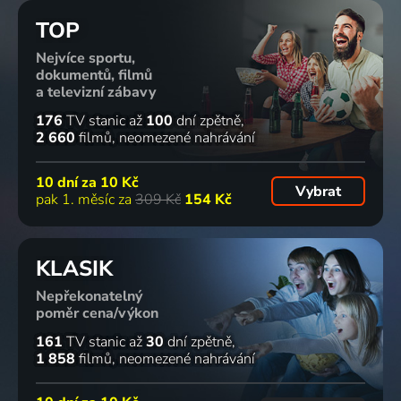
TOP
Nejvíce sportu,
dokumentů, filmů
a televizní zábavy
176
TV stanic
až
100
dní zpětně
2 660
filmů
neomezené nahrávání
10 dní za
10 Kč
Vybrat
pak 1. měsíc za
309 Kč
154 Kč
KLASIK
Nepřekonatelný
poměr cena/výkon
161
TV stanic
až
30
dní zpětně
1 858
filmů
neomezené nahrávání