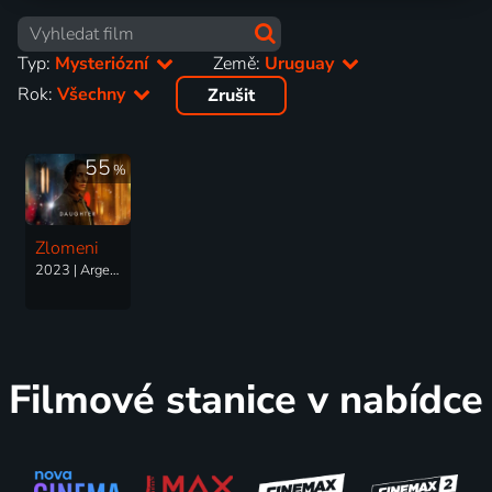
Typ:
Mysteriózní
Země:
Uruguay
Rok:
Všechny
Zrušit
55
%
Zlomeni
2023 | Argentina, Uruguay | Krimi, Drama, Mysteriózní, Thriller
Filmové stanice v nabídce