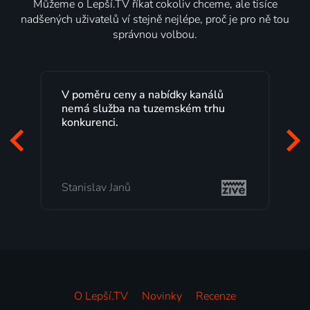
Můžeme o Lepší.TV říkat cokoliv chceme, ale tisíce
nadšených uživatelů ví stejně nejlépe, proč je pro ně tou
správnou volbou.
nálů
Lepší.TV sleduji už několik let s
trhu
maximální spokojeností. Velký výběr
programů a nemuset běžet k TV na
začátek programu, to je přesně to, co
mi vyhovuje.
Milada Tomešová
O Lepší.TV
Novinky
Recenze