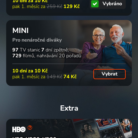
10 dní za
10 Kč
Vybráno
pak 1. měsíc za
259 Kč
129 Kč
MINI
Pro nenáročné diváky
97
TV stanic
7
dní zpětně
729
filmů
nahrávání 20 pořadů
10 dní za
10 Kč
Vybrat
pak 1. měsíc za
149 Kč
74 Kč
Extra