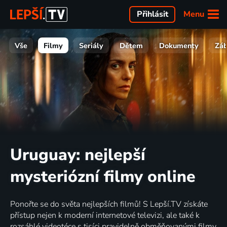
Menu
Přihlásit
Vše
Filmy
Seriály
Dětem
Dokumenty
Zá
Uruguay: nejlepší
mysteriózní filmy online
Ponořte se do světa nejlepších filmů! S Lepší.TV získáte
přístup nejen k moderní internetové televizi, ale také k
rozsáhlé videotéce s tisíci pravidelně obměňovanými filmy