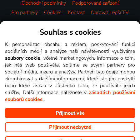
Obchodní podmínky
Podporovaná zařízení
Pro partnery
Cookies
Kontakt
Darovat Lepší.TV
Videotéka
Souhlas s cookies
K personalizaci obsahu a reklam, poskytování funkcí
sociálních médií a analýze naší návštěvnosti využíváme
soubory cookie
, včetně marketingových. Informace o tom,
jak náš web používáte, sdílíme se svými partnery pro
sociální média, inzerci a analýzy. Partneři tyto údaje mohou
zkombinovat s dalšími informacemi, které jste jim poskytli
nebo které získali v důsledku toho, že používáte jejich
služby. Další informace naleznete v
zásadách používání
souborů cookies
.
Přijmout vše
Copyright © goNET s.r.o. Na tomto webu jsou zobrazovány
obrázky z pořadů TV stanic, které můžete sledovat v Lepší.TV.
Přijmout nezbytné