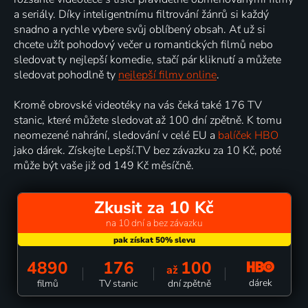
a seriály. Díky inteligentnímu filtrování žánrů si každý
snadno a rychle vybere svůj oblíbený obsah. Ať už si
chcete užít pohodový večer u romantických filmů nebo
sledovat ty nejlepší komedie, stačí pár kliknutí a můžete
sledovat pohodlně ty
nejlepší filmy online
.
Kromě obrovské videotéky na vás čeká také 176 TV
stanic, které můžete sledovat až 100 dní zpětně. K tomu
neomezené nahrání, sledování v celé EU a
balíček HBO
jako dárek. Získejte Lepší.TV bez závazku za 10 Kč, poté
může být vaše již od 149 Kč měsíčně.
Zkusit za 10 Kč
na 10 dní a bez závazku
4890
176
100
až
dárek
filmů
TV stanic
dní zpětně