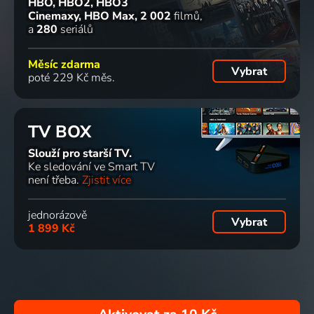
HBO, HBO2, HBO3
Cinemaxy, HBO Max
2 002
filmů
a
280
seriálů
Měsíc zdarma
Vybrat
poté 229 Kč měs.
TV BOX
Slouží pro starší TV.
Ke sledování ve Smart TV
není třeba.
Zjistit více
jednorázově
Vybrat
1 899 Kč