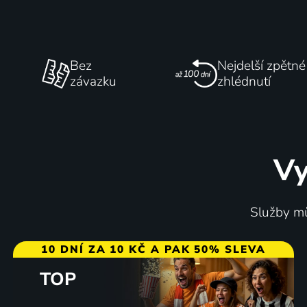
Bez
Nejdelší zpětné
závazku
zhlédnutí
Vy
Služby mů
10 DNÍ ZA 10 KČ A PAK 50% SLEVA
TOP