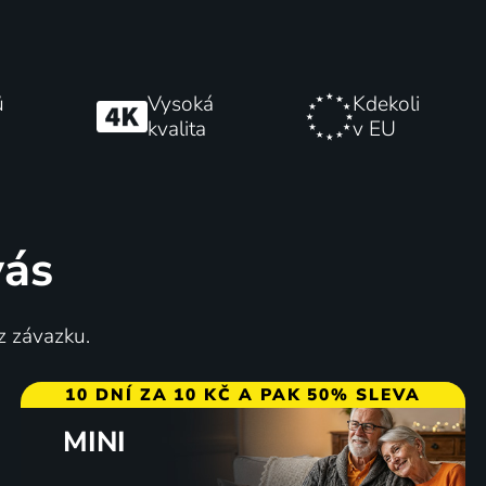
ů
Vysoká
Kdekoli
kvalita
v EU
vás
z závazku.
10 DNÍ ZA 10 KČ A PAK 50% SLEVA
MINI