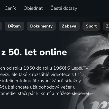
Ceník
Objednat
Časté dotazy
Dětem
Dokumenty
Zábava
Sport
Z
 z 50. let online
ných od roku 1950 do roku 1960! S Lepší.TV
vizi, ale také k rozsáhlé videotéce s tisíci
inteligentnímu filtrování žánrů si každý
Ať už si chcete užít pohodový večer u
omedie, stačí pár kliknutí a můžete sledovat