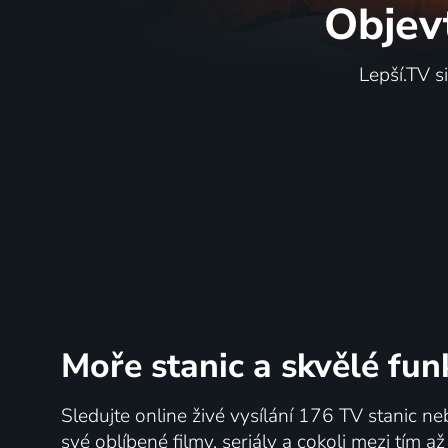
Objev
Lepší.TV s
Moře stanic
a skvělé fun
Sledujte online živé vysílání 176 TV stanic ne
své oblíbené filmy, seriály a cokoli mezi tím a