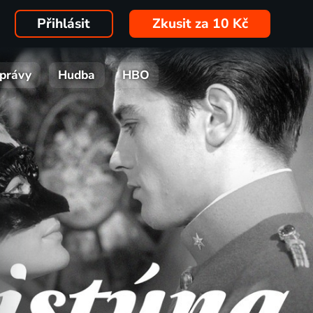
Přihlásit
Zkusit za 10 Kč
právy
Hudba
HBO