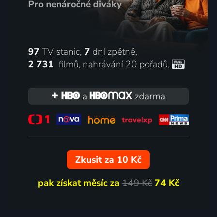
Pro nenáročné diváky
97
TV stanic,
7
dní zpětně,
2 731
filmů
,
nahrávání 20 pořadů
,
a
zdarma
Zkusit za 10 Kč
pak získat měsíc za
149 Kč
74 Kč