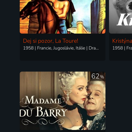
Dej si pozor, La Toure!
Kristýn
1958 | Francie, Jugoslávie, Itálie | Drama, Dobrodružný
62
%