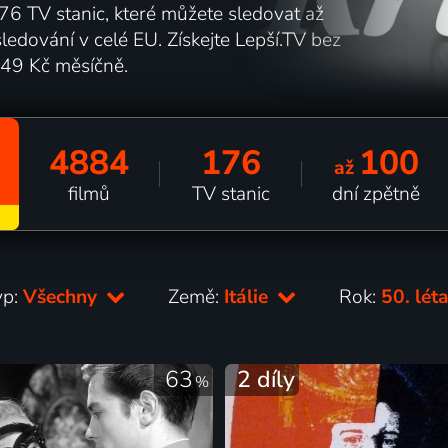
6 TV stanic, které můžete sledovat až
edování v celé EU. Získejte Lepší.TV bez
149 Kč měsíčně.
4884
176
100
až
filmů
TV stanic
dní zpětně
yp:
Všechny
Země:
Itálie
Rok:
50. lét
63
2 díly
%