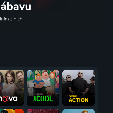
 zábavu
dním z nich