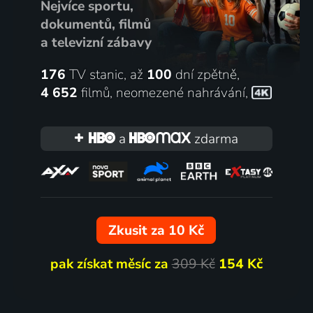
Nejvíce sportu,
dokumentů, filmů
a televizní zábavy
176
TV stanic, až
100
dní zpětně,
4 652
filmů
,
neomezené nahrávání
,
a
zdarma
Zkusit za 10 Kč
pak získat měsíc za
309 Kč
154 Kč