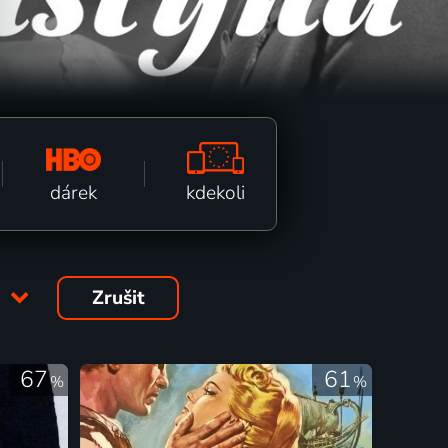
kdekoli
dárek
a
Zrušit
67
61
%
%