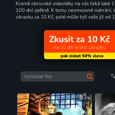
Kromě obrovské videotéky na vás čeká také 17
100 dní zpětně. K tomu neomezené nahrání, sl
závazku za 10 Kč, poté může být vaše již od 
Zkusit za 10 Kč
na 10 dní a bez závazku
T
53
%