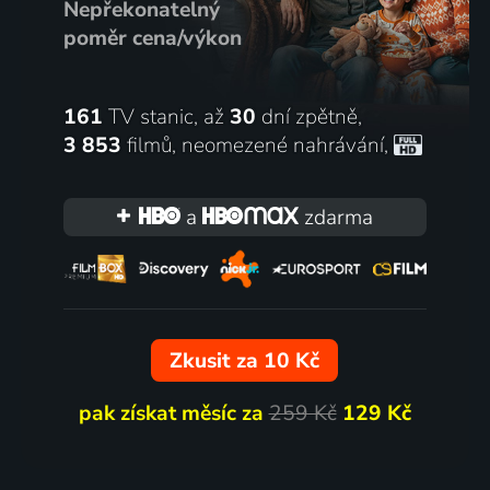
Nepřekonatelný
poměr cena/výkon
161
TV stanic, až
30
dní zpětně,
3 853
filmů
,
neomezené nahrávání
,
a
zdarma
Zkusit za 10 Kč
pak získat měsíc za
259 Kč
129 Kč