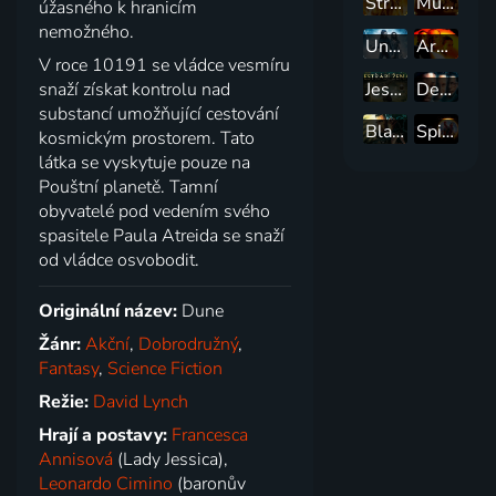
Stroj času
Mumie se vrací
úžasného k hranicím
nemožného.
Underworld: Vzpoura Lycanů
Armageddon
V roce 10191 se vládce vesmíru
Jestřábí žena
Den nezávislosti
snaží získat kontrolu nad
substancí umožňující cestování
Blade Runner
Spider-Man: Bez domova
kosmickým prostorem. Tato
látka se vyskytuje pouze na
Pouštní planetě. Tamní
obyvatelé pod vedením svého
spasitele Paula Atreida se snaží
od vládce osvobodit.
Originální název:
Dune
Žánr:
Akční
,
Dobrodružný
,
Fantasy
,
Science Fiction
Režie:
David Lynch
Hrají a postavy:
Francesca
Annisová
(Lady Jessica),
Leonardo Cimino
(baronův