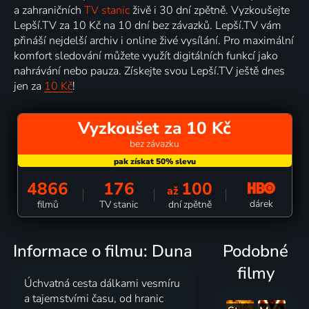
a zahraničních
TV stanic
živě i 30 dní zpětně. Vyzkoušejte
Lepší.TV za 10 Kč na 10 dní bez závazků. Lepší.TV vám
přináší nejdelší archiv i online živé vysílání. Pro maximální
komfort sledování můžete využít digitálních funkcí jako
nahrávání nebo pauza. Získejte svou Lepší.TV ještě dnes
jen za
10 Kč
!
Vyzkoušet za 10 Kč
bez závazku
4866
176
100
až
dárek
filmů
TV stanic
dní zpětně
Informace o filmu: Duna
Podobné
filmy
Úchvatná cesta dálkami vesmíru
a tajemstvími času, od hranic