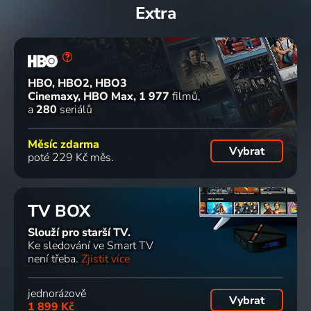
Extra
HBO, HBO2, HBO3
Cinemaxy, HBO Max
1 977
filmů
a
280
seriálů
Měsíc zdarma
Vybrat
poté 229 Kč měs.
TV BOX
Slouží pro starší TV.
Ke sledování ve Smart TV
není třeba.
Zjistit více
jednorázově
Vybrat
1 899 Kč