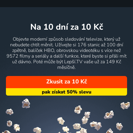
na 10 dní
za 10 Kč
Objevte moderní způsob sledování televize, který už
nebudete chtít měnit. Užívejte si 176 stanic až 100 dní
zpětně, balíček HBO, obrovskou videotéku s více než
9572 filmy a seriály a další funkce, které byste si přáli mít
už dávno. Poté může být Lepší.TV vaše už za 149 Kč
měsíčně.
Zkusit za 10 Kč