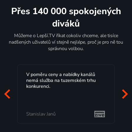
Přes 140 000 spokojených
diváků
Můžeme o Lepší.TV říkat cokoliv chceme, ale tisíce
nadšených uživatelů ví stejně nejlépe, proč je pro ně tou
správnou volbou.
Lepší.TV sleduji už několik let s
maximální spokojeností. Velký výběr
programů a nemuset běžet k TV na
začátek programu, to je přesně to, co
mi vyhovuje.
Milada Tomešová