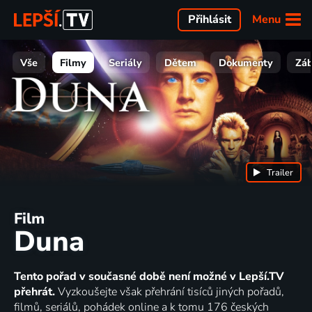
Menu
Přihlásit
Vše
Filmy
Seriály
Dětem
Dokumenty
Zá
Trailer
Film
Duna
Tento pořad v současné době není možné v Lepší.TV
přehrát.
Vyzkoušejte však přehrání tisíců jiných pořadů,
filmů, seriálů, pohádek online a k tomu 176 českých