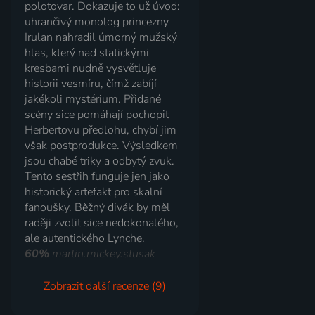
polotovar. Dokazuje to už úvod:
uhrančivý monolog princezny
Irulan nahradil úmorný mužský
hlas, který nad statickými
kresbami nudně vysvětluje
historii vesmíru, čímž zabíjí
jakékoli mystérium. Přidané
scény sice pomáhají pochopit
Herbertovu předlohu, chybí jim
však postprodukce. Výsledkem
jsou chabé triky a odbytý zvuk.
Tento sestřih funguje jen jako
historický artefakt pro skalní
fanoušky. Běžný divák by měl
raději zvolit sice nedokonalého,
ale autentického Lynche.
60%
martin.mickey.stusak
Zobrazit další recenze (9)