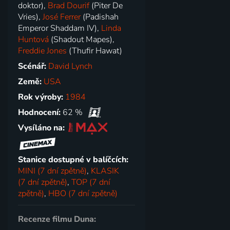
doktor),
Brad Dourif
(Piter De
Vries),
José Ferrer
(Padishah
Emperor Shaddam IV),
Linda
Huntová
(Shadout Mapes),
Freddie Jones
(Thufir Hawat)
Scénář:
David Lynch
Země:
USA
Rok výroby:
1984
Hodnocení:
62 %
Vysíláno na:
Stanice dostupné v balíčcích:
MINI (7 dní zpětně)
,
KLASIK
(7 dní zpětně)
,
TOP (7 dní
zpětně)
,
HBO (7 dní zpětně)
Recenze filmu Duna: