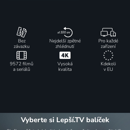
Bez
Nejdelší zpětné
Pro každé
závazku
zhlédnutí
zařízení
9572 filmů
Vysoká
Kdekoli
a seriálů
kvalita
v EU
Vyberte si Lepší.TV balíček