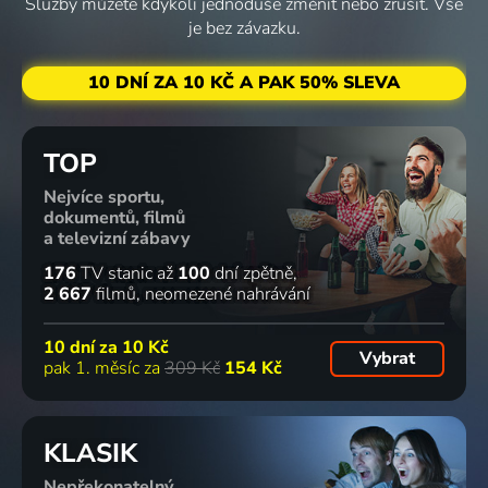
Služby můžete kdykoli jednoduše změnit nebo zrušit. Vše
je bez závazku.
10 DNÍ ZA 10 KČ A PAK 50% SLEVA
TOP
Nejvíce sportu,
dokumentů, filmů
a televizní zábavy
176
TV stanic
až
100
dní zpětně
2 667
filmů
neomezené nahrávání
10 dní za
10 Kč
Vybrat
pak 1. měsíc za
309 Kč
154 Kč
KLASIK
Nepřekonatelný