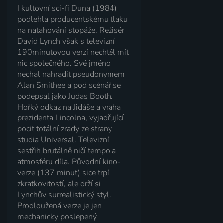
I kultovní sci-fi Duna (1984)
podlehla producentskému tlaku
na natahování stopáže. Režisér
David Lynch však s televizní
190minutovou verzí nechtěl mít
nic společného. Své jméno
nechal nahradit pseudonymem
Alan Smithee a pod scénář se
podepsal jako Judas Booth.
Hořký odkaz na Jidáše a vraha
prezidenta Lincolna, vyjadřující
pocit totální zrady ze strany
studia Universal. Televizní
sestřih brutálně ničí tempo a
atmosféru díla. Původní kino-
verze (137 minut) sice trpí
zkratkovitostí, ale drží si
Lynchův surrealistický styl.
Prodloužená verze je jen
mechanicky poslepený