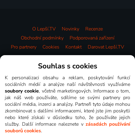
O Lepší.TV
Novinky
Recenze
Obchodní podmínky
Podporovaná zařízení
Pro partnery
Cookies
Kontakt
Darovat Lepší.TV
Videotéka
Souhlas s cookies
K personalizaci obsahu a reklam, poskytování funkcí
sociálních médií a analýze naší návštěvnosti využíváme
soubory cookie
, včetně marketingových. Informace o tom,
jak náš web používáte, sdílíme se svými partnery pro
sociální média, inzerci a analýzy. Partneři tyto údaje mohou
zkombinovat s dalšími informacemi, které jste jim poskytli
nebo které získali v důsledku toho, že používáte jejich
služby. Další informace naleznete v
zásadách používání
souborů cookies
.