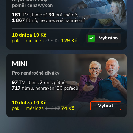
poměr cena/výkon
161
TV stanic
až
30
dní zpětně
1 867
filmů
neomezené nahrávání
10 dní za
10 Kč
Vybráno
pak 1. měsíc za
259 Kč
129 Kč
MINI
Pro nenáročné diváky
97
TV stanic
7
dní zpětně
717
filmů
nahrávání 20 pořadů
10 dní za
10 Kč
Vybrat
pak 1. měsíc za
149 Kč
74 Kč