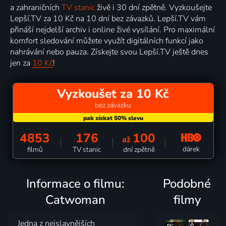
a zahraničních
TV stanic
živě i 30 dní zpětně. Vyzkoušejte
Lepší.TV za 10 Kč na 10 dní bez závazků. Lepší.TV vám
přináší nejdelší archiv i online živé vysílání. Pro maximální
komfort sledování můžete využít digitálních funkcí jako
nahrávání nebo pauza. Získejte svou Lepší.TV ještě dnes
jen za
10 Kč
!
Vyzkoušet za 10 Kč
bez závazku
4853
176
100
až
dárek
filmů
TV stanic
dní zpětně
Informace o filmu:
Podobné
Catwoman
filmy
Jedna z nejslavnějších