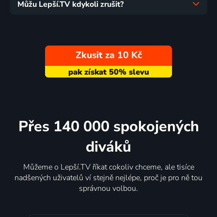
Můžu Lepší.TV kdykoli zrušit?
Zkusit za 10 Kč
Přes 140 000 spokojených
diváků
Můžeme o Lepší.TV říkat cokoliv chceme, ale tisíce
nadšených uživatelů ví stejně nejlépe, proč je pro ně tou
správnou volbou.