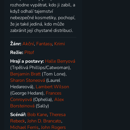
rozhodne vypátrat, kdo ji zabil, a
když odhalí tajemství
nebezpečné kosmetiky, pochopí,
že je také jediná, kdo může
zabránit její chystané distribuci.
Žánr:
Akční
,
Fantasy
,
Krimi
Režie:
Pitof
Hrají a postavy:
Halle Berryová
(Trpělivá Phillips/Catwoman),
Benjamin Bratt
(Tom Lone),
Sharon Stoneová
(Laurel
Hedareová),
Lambert Wilson
(George Hedare),
Frances
Conroyová
(Ophelia),
Alex
Borsteinová
(Sally)
Scénář:
Bob Kane
,
Theresa
Rebeck
,
John D. Brancato
,
Michael Ferris
,
John Rogers