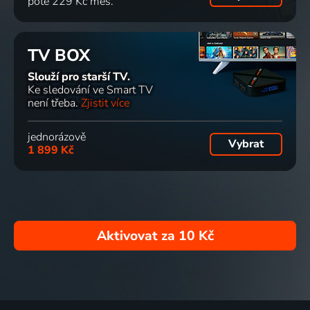
poté 229 Kč měs.
TV BOX
Slouží pro starší TV.
Ke sledování ve Smart TV
není třeba.
Zjistit více
jednorázově
Vybrat
1 899 Kč
Aktivovat za
10 Kč