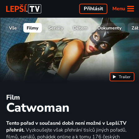
Menu
Přihlásit
Vše
Filmy
Seriály
Dětem
Dokumenty
Zá
Trailer
Film
Catwoman
Tento pořad v současné době není možné v Lepší.TV
přehrát.
Vyzkoušejte však přehrání tisíců jiných pořadů,
filmů, seriálů, pohádek online a k tomu 176 českých