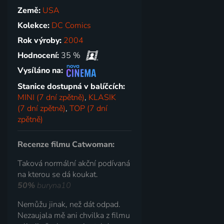
Země:
USA
Kolekce:
DC Comics
Rok výroby:
2004
Hodnocení:
35 %
Vysíláno na:
Stanice dostupná v balíčcích:
MINI (7 dní zpětně)
,
KLASIK
(7 dní zpětně)
,
TOP (7 dní
zpětně)
Recenze filmu Catwoman:
Taková normální akční podívaná
na kterou se dá koukat.
50%
buryna10
Nemůžu jinak, než dát odpad.
Nezaujala mě ani chvilka z filmu