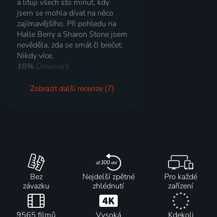
a lituji všech sto minut, kdy
jsem se mohla dívat na něco
zajímavějšího. Při pohledu na
Halle Berry a Sharon Stone jsem
nevěděla, zda se smát či brečet.
Nikdy více.
10%
Dreamer1
Zobrazit další recenze (7)
Bez
Nejdelší zpětné
Pro každé
závazku
zhlédnutí
zařízení
9565 filmů
Vysoká
Kdekoli