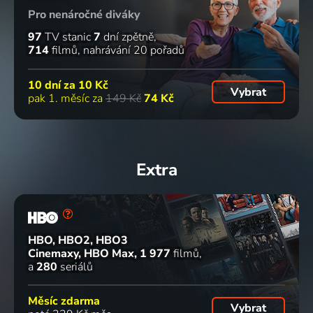
Pro nenáročné diváky
97
TV stanic
7
dní zpětně
714
filmů
nahrávání 20 pořadů
10 dní za
10 Kč
Vybrat
pak 1. měsíc za
149 Kč
74 Kč
Extra
HBO, HBO2, HBO3
Cinemaxy, HBO Max
1 977
filmů
a
280
seriálů
Měsíc zdarma
Vybrat