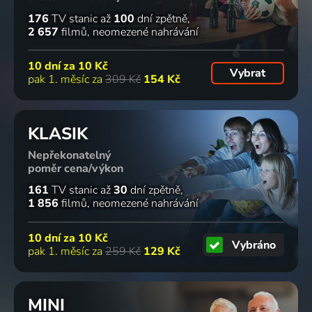
176
TV stanic
až
100
dní zpětně
2 657
filmů
neomezené nahrávání
10 dní za
10 Kč
Vybrat
pak 1. měsíc za
309 Kč
154 Kč
KLASIK
Nepřekonatelný
poměr cena/výkon
161
TV stanic
až
30
dní zpětně
1 856
filmů
neomezené nahrávání
10 dní za
10 Kč
Vybráno
pak 1. měsíc za
259 Kč
129 Kč
MINI