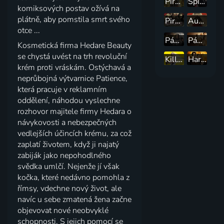
Piráti z Karibiku: Na vlnách podivna
Špión
komiksových postav ožívá na
plátně, aby pomstila smrt svého
Piráti z Karibiku: Na konci světa
Auto zabiják
otce ...
Pán prstenů: Návrat krále
Pán prstenů: Dvě věže
Kosmetická firma Hedare Beauty
se chystá uvést na trh revoluční
Kill Bill 2
Harry Potter a vězeň z Azkabanu
krém proti vráskám. Ostýchavá a
neprůbojná výtvarnice Patience,
která pracuje v reklamním
oddělení, náhodou vyslechne
rozhovor majitele firmy Hedara o
návykovosti a nebezpečných
vedlejších účincích krému, za což
zaplatí životem, když ji najatý
zabiják jako nepohodlného
svědka umlčí. Nejenže jí však
kočka, které nedávno pomohla z
římsy, vdechne nový život, ale
navíc u sebe zmatená žena začne
objevovat nové neobvyklé
schopnosti. S jejich pomocí se