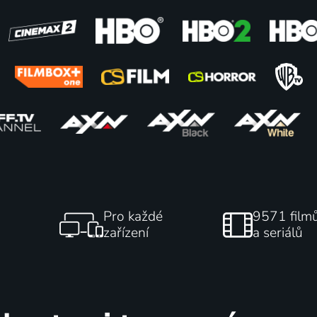
ci: Věční bojovníci
My Adventures with Su
2023 | USA | Akční, Animovaný, Dobrodružný, Drama, Pohádka
57
%
Pro každé
9571 film
zařízení
a seriálů