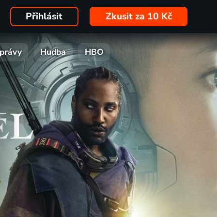
Přihlásit
Zkusit za 10 Kč
právy
Hudba
HBO