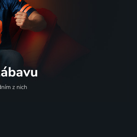
 zábavu
dním z nich