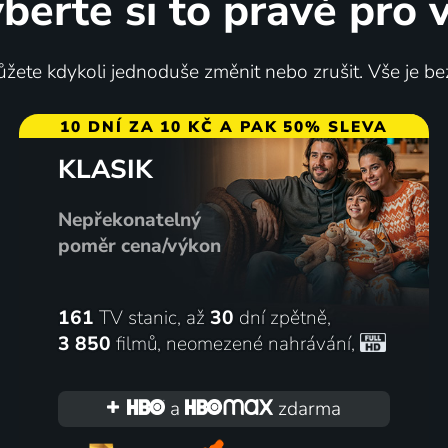
berte si to pravé pro 
v Alpách
Khun Pan 3
žete kdykoli jednoduše změnit nebo zrušit. Vše je be
ncie | Thriller, Akční, Krimi
2023 | Thajsko | Akční, Pohádk
10 DNÍ ZA 10 KČ A PAK 50% SLEVA
KLASIK
30
%
Nepřekonatelný
poměr cena/výkon
161
TV stanic, až
30
dní zpětně,
3 850
filmů
,
neomezené nahrávání
,
rény
2023 | USA | Akční, Drama, Horor, Science Fiction, Thriller
a
zdarma