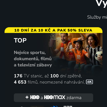
Vy
Neviditelný boj
Vraždy 
Služby mů
2023 | Finsko, Lotyšsko, Estonsko, Řecko | Akční, Komedie
2023 | Fra
10 DNÍ ZA 10 KČ A PAK 50% SLEVA
TOP
52
%
Nejvíce sportu,
dokumentů, filmů
a televizní zábavy
176
TV stanic, až
100
dní zpětně,
4 653
filmů
,
neomezené nahrávání
,
Srdce lva
Zvuk si
2023 | USA | Thriller, Akční, Komedie, Krimi
a
zdarma