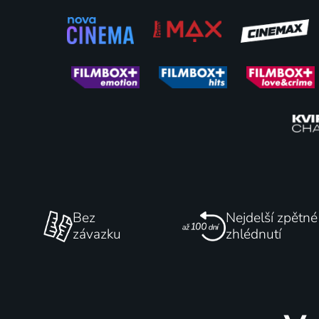
Sisu
Jednorož
2023 | Finsko | Akční, Válečný
59
%
Bez
Nejdelší zpětné
závazku
zhlédnutí