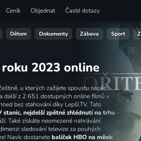
Ceník
Objednat
Časté dotazy
Dětem
Dokumenty
Zábava
Sport
Z
z roku 2023 online
češtině, u kterých zažijete spoustu napětí,
 a další z 2 651 dostupných online filmů v
hned bez stahování díky Lepší.TV. Tato
 stanic, nejdelší zpětné zhlédnutí na trhu
-
ží. Také získáte neomezené nahrávání
dimenzi sledování televize za pouhých
ze! Navíc dostanete
balíček HBO na měsíc