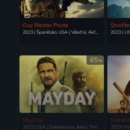
Guy Ritchie: Pouto
Stvořite
2023 | Španělsko, USA | Válečný, Akční, Drama, Thriller
65
%
MayDay
Nemilos
2023 | USA | Dobrodružný, Akční, Thriller