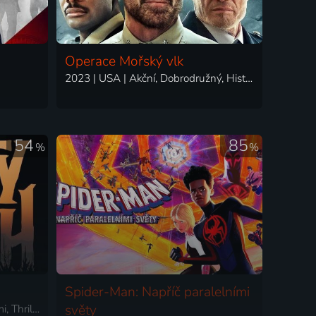
Operace Mořský vlk
2023 | USA | Akční, Dobrodružný, Historický, Mysteriózní, Thriller, Válečný
54
85
%
%
Spider-Man: Napříč paralelními
2023 | USA | Akční, Drama, Krimi, Thriller
světy