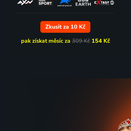
Zkusit za 10 Kč
pak získat měsíc za
309 Kč
154 Kč