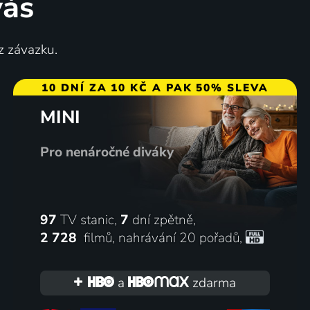
vás
Divoká řeka
z závazku.
a
2023 | USA, Maďarsko | Dobrodružný, Akční, Thriller
10 DNÍ ZA 10 KČ A PAK 50% SLEVA
MINI
Pro nenáročné diváky
97
TV stanic,
7
dní zpětně,
2 728
filmů
,
nahrávání 20 pořadů
,
a
zdarma