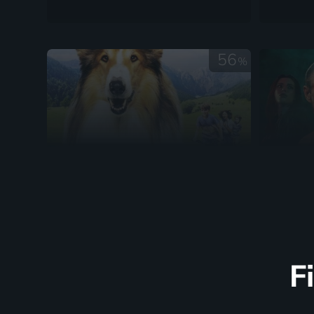
56
%
Lassie: Nové dobrodružství
Souboj 
2023 | Německo | Dobrodružný, Akční, Drama, Rodinný
2023 | US
F
69
%