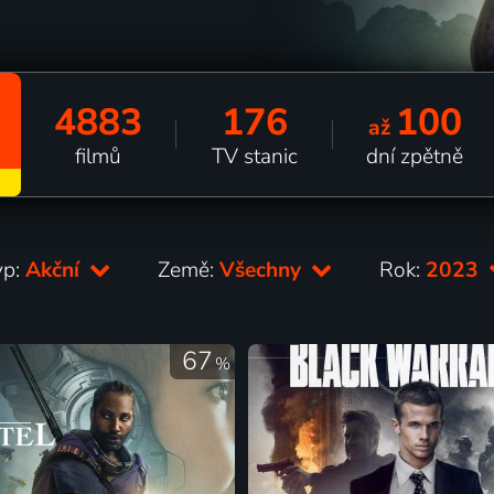
4883
176
100
až
filmů
TV stanic
dní zpětně
yp:
Akční
Země:
Všechny
Rok:
2023
67
%