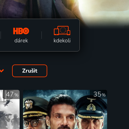
kdekoli
dárek
Zrušit
47
35
%
%