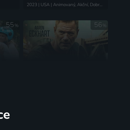
2023 | USA | Animovaný, Akční, Dobrodružný, Fantasy, Pohádka, Science Fiction
55
56
%
%
K9: Ocelový tesák
2023 | Itálie, USA | Komedie, Akční, Krimi
2023 | USA | Thriller, Akční, Krimi
ce
77
67
%
%