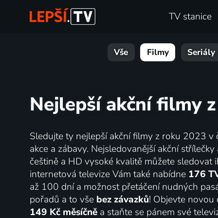
TV stanice
Vše
Filmy
Seriály
Nejlepší akční filmy 
Sledujte ty nejlepší akční filmy z roku 2023 v 
akce a zábavy. Nejsledovanější akční střílečky
češtině a HD vysoké kvalitě můžete sledovat i
internetová televize Vám také nabídne
176 TV
až 100 dní a možnost přetáčení nudných pasá
pořadů a to vše
bez závazků
! Objevte novou 
149 Kč měsíčně
a staňte se pánem své televi