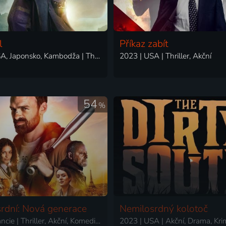
l
Příkaz zabít
2023 | USA, Japonsko, Kambodža | Thriller, Akční, Dobrodružný, Drama, Science Fiction
2023 | USA | Thriller, Akční
54
%
rdní: Nová generace
Nemilosrdný kolotoč
2023 | Francie | Thriller, Akční, Komedie, Krimi