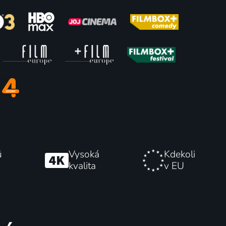
perman
Bratři
2023 | USA | Animovaný, Akční, Dobrodružný, Komedie, Pohádka, Rodinný, Science Fiction
2023 | Česká republika, Německo, Slovensko | Drama, Akční, Historický, Válečný
60
54
%
%
ů
Vysoká
Kdekoli
kvalita
v EU