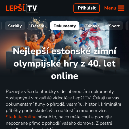
Menu
Přihlásit
Seriály
Dětem
Dokumenty
Zábava
Sport
Nejlepší estonské zimní
olympijské hry z 40. let
online
Poznejte věci do hloubky s dechberoucími dokumenty
dostupnými v rozsáhlé videotéce Lepší.TV. Čekají na vás
dokumentární filmy o přírodě, vesmíru, historii, kriminální
příběhy podle skutečných událostí a mnohem více.
Sledujte online
přesně to, na co máte chuť a poznejte
nepoznané přímo z pohodlí vašeho domova. Z pestré