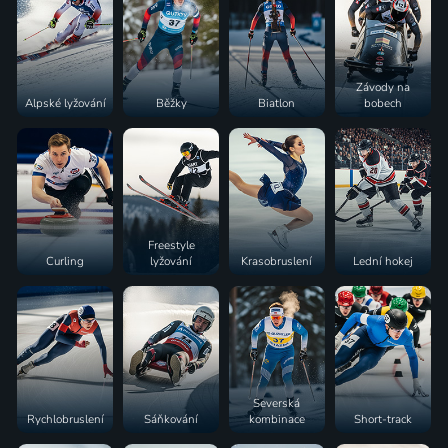
Závody na
Alpské lyžování
Běžky
Biatlon
bobech
Freestyle
Curling
lyžování
Krasobruslení
Lední hokej
Severská
Rychlobruslení
Sáňkování
kombinace
Short-track