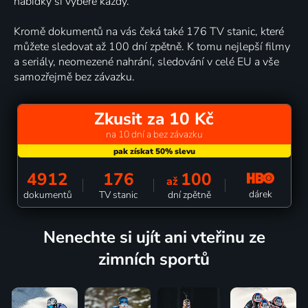
nabídky si vybere každý.
Kromě dokumentů na vás čeká také 176 TV stanic, které
můžete sledovat až 100 dní zpětně. K tomu nejlepší filmy
a seriály, neomezené nahrání, sledování v celé EU a vše
samozřejmě bez závazku.
Zkusit za 10 Kč
na 10 dní a bez závazku
4912
176
100
až
dárek
dokumentů
TV stanic
dní zpětně
Nenechte si ujít ani vteřinu ze
zimních sportů