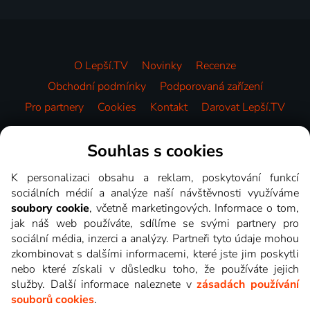
O Lepší.TV
Novinky
Recenze
Obchodní podmínky
Podporovaná zařízení
Pro partnery
Cookies
Kontakt
Darovat Lepší.TV
Videotéka
Souhlas s cookies
K personalizaci obsahu a reklam, poskytování funkcí
sociálních médií a analýze naší návštěvnosti využíváme
soubory cookie
, včetně marketingových. Informace o tom,
jak náš web používáte, sdílíme se svými partnery pro
sociální média, inzerci a analýzy. Partneři tyto údaje mohou
zkombinovat s dalšími informacemi, které jste jim poskytli
nebo které získali v důsledku toho, že používáte jejich
služby. Další informace naleznete v
zásadách používání
souborů cookies
.