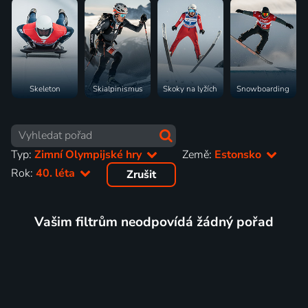
Skeleton
Skialpinismus
Skoky na lyžích
Snowboarding
Typ:
Zimní Olympijské hry
Země:
Estonsko
Rok:
40. léta
Zrušit
Vašim filtrům neodpovídá žádný pořad