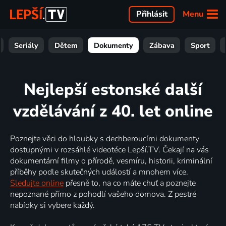
Menu
Přihlásit
Seriály
Dětem
Dokumenty
Zábava
Sport
Nejlepší estonské další
vzdělávání z 40. let online
Poznejte věci do hloubky s dechberoucími dokumenty
dostupnými v rozsáhlé videotéce Lepší.TV. Čekají na vás
dokumentární filmy o přírodě, vesmíru, historii, kriminální
příběhy podle skutečných událostí a mnohem více.
Sledujte online
přesně to, na co máte chuť a poznejte
nepoznané přímo z pohodlí vašeho domova. Z pestré
nabídky si vybere každý.