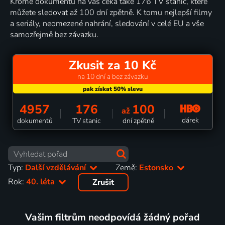
Kromě dokumentů na vás čeká také 176 TV stanic, které
můžete sledovat až 100 dní zpětně. K tomu nejlepší filmy
a seriály, neomezené nahrání, sledování v celé EU a vše
samozřejmě bez závazku.
Zkusit za 10 Kč
na 10 dní a bez závazku
4957
176
100
až
dárek
dokumentů
TV stanic
dní zpětně
Typ:
Další vzdělávání
Země:
Estonsko
Rok:
40. léta
Zrušit
Vašim filtrům neodpovídá žádný pořad