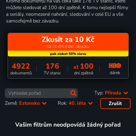
Kromě dokumentů na vás čeká také 176 TV stanic, které
můžete sledovat až 100 dní zpětně. K tomu nejlepší filmy
a seriály, neomezené nahrání, sledování v celé EU a vše
samozřejmě bez závazku.
Zkusit za 10 Kč
na 10 dní a bez závazku
4922
176
100
až
dárek
dokumentů
TV stanic
dní zpětně
Typ:
Příroda
Země:
Estonsko
Rok:
40. léta
Zrušit
Vašim filtrům neodpovídá žádný pořad