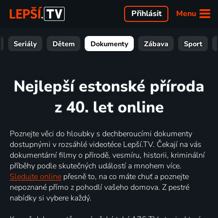
Menu
Přihlásit
Seriály
Dětem
Dokumenty
Zábava
Sport
Nejlepší estonské příroda
z 40. let online
Poznejte věci do hloubky s dechberoucími dokumenty
dostupnými v rozsáhlé videotéce Lepší.TV. Čekají na vás
dokumentární filmy o přírodě, vesmíru, historii, kriminální
příběhy podle skutečných událostí a mnohem více.
Sledujte online
přesně to, na co máte chuť a poznejte
nepoznané přímo z pohodlí vašeho domova. Z pestré
nabídky si vybere každý.