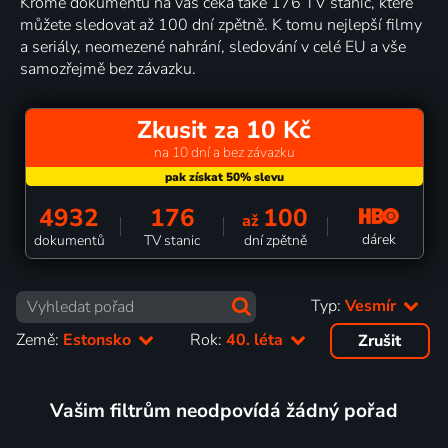
Kromě dokumentů na vás čeká také 176 TV stanic, které
můžete sledovat až 100 dní zpětně. K tomu nejlepší filmy
a seriály, neomezené nahrání, sledování v celé EU a vše
samozřejmě bez závazku.
Zkusit za 10 Kč
na 10 dní a bez závazku
4932
176
100
až
dárek
dokumentů
TV stanic
dní zpětně
Typ:
Vesmír
Země:
Estonsko
Rok:
40. léta
Zrušit
Vašim filtrům neodpovídá žádný pořad