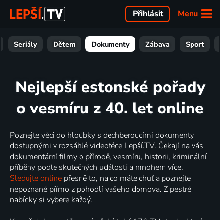
Menu
Přihlásit
Seriály
Dětem
Dokumenty
Zábava
Sport
Nejlepší estonské pořady
o vesmíru z 40. let online
Poznejte věci do hloubky s dechberoucími dokumenty
dostupnými v rozsáhlé videotéce Lepší.TV. Čekají na vás
dokumentární filmy o přírodě, vesmíru, historii, kriminální
příběhy podle skutečných událostí a mnohem více.
Sledujte online
přesně to, na co máte chuť a poznejte
nepoznané přímo z pohodlí vašeho domova. Z pestré
nabídky si vybere každý.