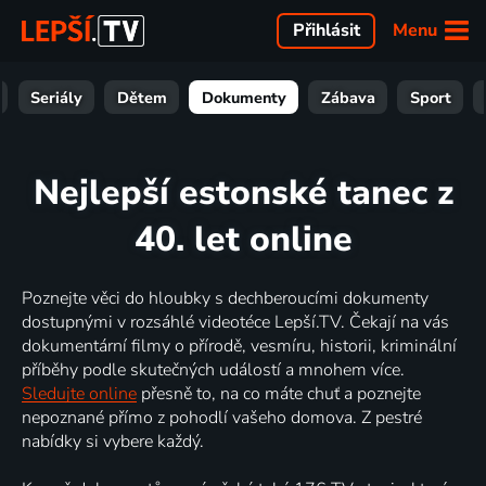
Menu
Přihlásit
Seriály
Dětem
Dokumenty
Zábava
Sport
Nejlepší estonské tanec z
40. let online
Poznejte věci do hloubky s dechberoucími dokumenty
dostupnými v rozsáhlé videotéce Lepší.TV. Čekají na vás
dokumentární filmy o přírodě, vesmíru, historii, kriminální
příběhy podle skutečných událostí a mnohem více.
Sledujte online
přesně to, na co máte chuť a poznejte
nepoznané přímo z pohodlí vašeho domova. Z pestré
nabídky si vybere každý.