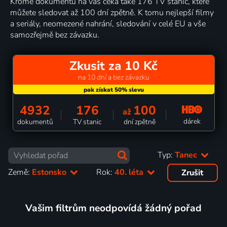
Kromě dokumentů na vás čeká také 176 TV stanic, které
můžete sledovat až 100 dní zpětně. K tomu nejlepší filmy
a seriály, neomezené nahrání, sledování v celé EU a vše
samozřejmě bez závazku.
Zkusit za 10 Kč
na 10 dní a bez závazku
4932
176
100
až
dárek
dokumentů
TV stanic
dní zpětně
Typ:
Tanec
Země:
Estonsko
Rok:
40. léta
Zrušit
Vašim filtrům neodpovídá žádný pořad