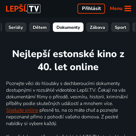
Menu
Přihlásit
Seriály
Dětem
Dokumenty
Zábava
Sport
Nejlepší estonské kino z
40. let online
Poznejte věci do hloubky s dechberoucími dokumenty
dostupnými v rozsáhlé videotéce Lepší.TV. Čekají na vás
dokumentární filmy o přírodě, vesmíru, historii, kriminální
příběhy podle skutečných událostí a mnohem více.
Sledujte online
přesně to, na co máte chuť a poznejte
nepoznané přímo z pohodlí vašeho domova. Z pestré
nabídky si vybere každý.