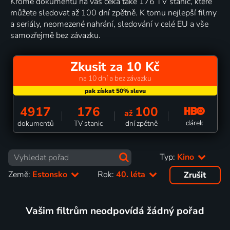
Kromě dokumentů na vás čeká také 176 TV stanic, které
můžete sledovat až 100 dní zpětně. K tomu nejlepší filmy
a seriály, neomezené nahrání, sledování v celé EU a vše
samozřejmě bez závazku.
Zkusit za 10 Kč
na 10 dní a bez závazku
4917
176
100
až
dárek
dokumentů
TV stanic
dní zpětně
Typ:
Kino
Země:
Estonsko
Rok:
40. léta
Zrušit
Vašim filtrům neodpovídá žádný pořad