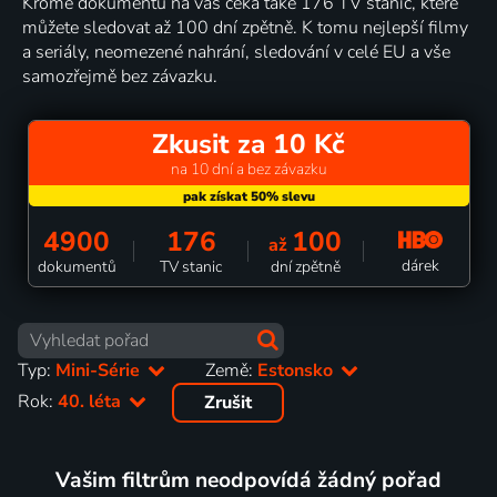
Kromě dokumentů na vás čeká také 176 TV stanic, které
můžete sledovat až 100 dní zpětně. K tomu nejlepší filmy
a seriály, neomezené nahrání, sledování v celé EU a vše
samozřejmě bez závazku.
Zkusit za 10 Kč
na 10 dní a bez závazku
4900
176
100
až
dárek
dokumentů
TV stanic
dní zpětně
Typ:
Mini-Série
Země:
Estonsko
Rok:
40. léta
Zrušit
Vašim filtrům neodpovídá žádný pořad