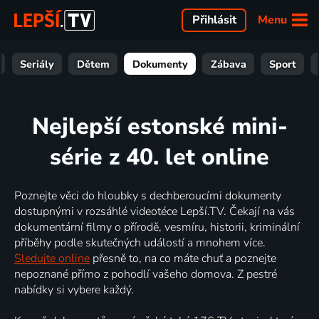
Menu
Přihlásit
Seriály
Dětem
Dokumenty
Zábava
Sport
Nejlepší estonské mini-
série z 40. let online
Poznejte věci do hloubky s dechberoucími dokumenty
dostupnými v rozsáhlé videotéce Lepší.TV. Čekají na vás
dokumentární filmy o přírodě, vesmíru, historii, kriminální
příběhy podle skutečných událostí a mnohem více.
Sledujte online
přesně to, na co máte chuť a poznejte
nepoznané přímo z pohodlí vašeho domova. Z pestré
nabídky si vybere každý.