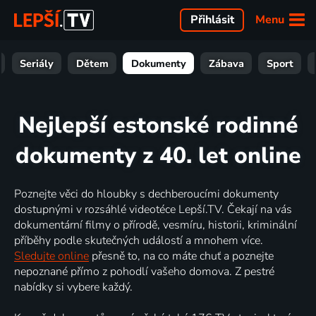
Menu
Přihlásit
Seriály
Dětem
Dokumenty
Zábava
Sport
Nejlepší estonské rodinné
dokumenty z 40. let online
Poznejte věci do hloubky s dechberoucími dokumenty
dostupnými v rozsáhlé videotéce Lepší.TV. Čekají na vás
dokumentární filmy o přírodě, vesmíru, historii, kriminální
příběhy podle skutečných událostí a mnohem více.
Sledujte online
přesně to, na co máte chuť a poznejte
nepoznané přímo z pohodlí vašeho domova. Z pestré
nabídky si vybere každý.