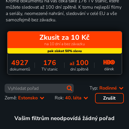
Kromě dokumentů na vás čeká také 176 TV stanic, které
můžete sledovat až 100 dní zpětně. K tomu nejlepší filmy
a seriály, neomezené nahrání, sledování v celé EU a vše
samozřejmě bez závazku.
Zkusit za 10 Kč
na 10 dní a bez závazku
4927
176
100
až
dárek
dokumentů
TV stanic
dní zpětně
Typ:
Rodinné
Země:
Estonsko
Rok:
40. léta
Zrušit
Vašim filtrům neodpovídá žádný pořad