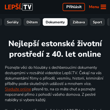
Menu
Přihlásit
Seriály
Dětem
Dokumenty
Zábava
Sport
Nejlepší estonské životní
prostředí z 40. let online
Poznejte věci do hloubky s dechberoucími dokumenty
dostupnými v rozsáhlé videotéce Lepší.TV. Čekají na vás
dokumentární filmy o přírodě, vesmíru, historii, kriminální
příběhy podle skutečných událostí a mnohem více.
Sledujte online
přesně to, na co máte chuť a poznejte
nepoznané přímo z pohodlí vašeho domova. Z pestré
nabídky si vybere každý.