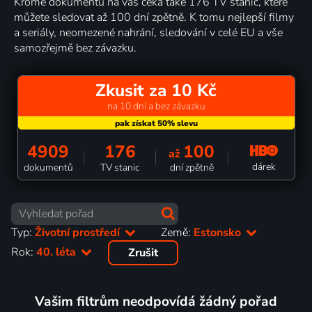
Kromě dokumentů na vás čeká také 176 TV stanic, které
můžete sledovat až 100 dní zpětně. K tomu nejlepší filmy
a seriály, neomezené nahrání, sledování v celé EU a vše
samozřejmě bez závazku.
Zkusit za 10 Kč
na 10 dní a bez závazku
4909
176
100
až
dárek
dokumentů
TV stanic
dní zpětně
Typ:
Životní prostředí
Země:
Estonsko
Rok:
40. léta
Zrušit
Vašim filtrům neodpovídá žádný pořad