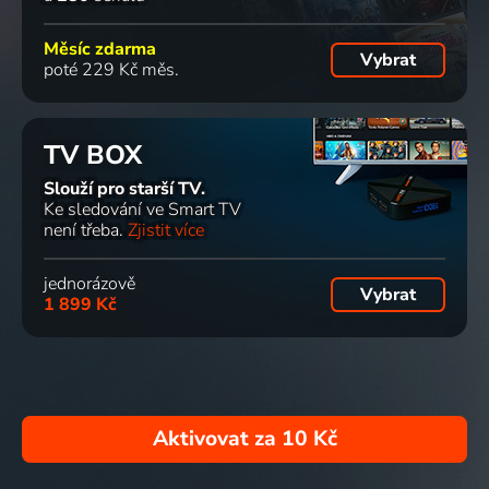
Měsíc zdarma
Vybrat
poté 229 Kč měs.
TV BOX
Slouží pro starší TV.
Ke sledování ve Smart TV
není třeba.
Zjistit více
jednorázově
Vybrat
1 899 Kč
Aktivovat za
10 Kč