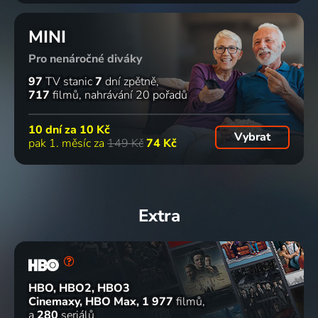
MINI
Pro nenáročné diváky
97
TV stanic
7
dní zpětně
717
filmů
nahrávání 20 pořadů
10 dní za
10 Kč
Vybrat
pak 1. měsíc za
149 Kč
74 Kč
Extra
HBO, HBO2, HBO3
Cinemaxy, HBO Max
1 977
filmů
a
280
seriálů