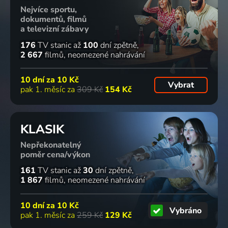
Nejvíce sportu,
dokumentů, filmů
a televizní zábavy
176
TV stanic
až
100
dní zpětně
2 667
filmů
neomezené nahrávání
10 dní za
10 Kč
Vybrat
pak 1. měsíc za
309 Kč
154 Kč
KLASIK
Nepřekonatelný
poměr cena/výkon
161
TV stanic
až
30
dní zpětně
1 867
filmů
neomezené nahrávání
10 dní za
10 Kč
Vybráno
pak 1. měsíc za
259 Kč
129 Kč