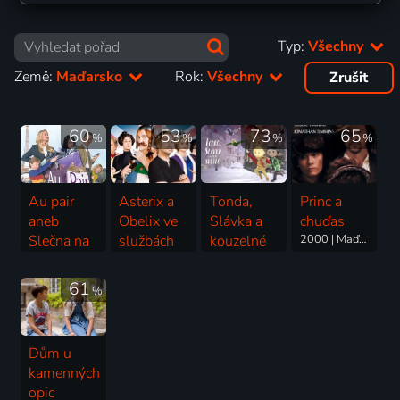
Typ:
Všechny
Země:
Maďarsko
Rok:
Všechny
Zrušit
60
53
73
65
%
%
%
%
Au pair
Asterix a
Tonda,
Princ a
aneb
Obelix ve
Slávka a
chuďas
Slečna na
službách
kouzelné
2000 | Maďarsko, Velká Británie | Dobrodružný, Rodinný
hlídání
jejího
světlo
1999 | USA, Maďarsko | Komedie, Rodinný, Romantický
veličenstva
2023 | Maďarsko, Slovensko, Česká republika | Animovaný, Dobrodružný, Rodinný
61
%
2012 | Francie, Španělsko, Itálie, Maďarsko | Komedie, Dobrodružný, Rodinný
Dům u
kamenných
opic