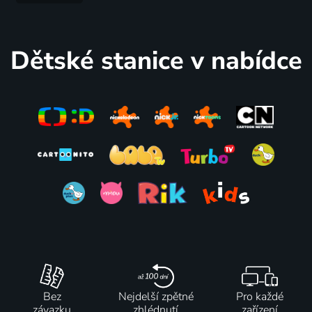
2014 | Maďarsko | Rodinný
Dětské stanice v nabídce
Bez
Nejdelší zpětné
Pro každé
závazku
zhlédnutí
zařízení