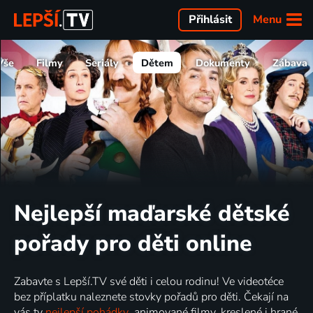
Menu
Přihlásit
Vše
Filmy
Seriály
Dětem
Dokumenty
Zábava
Nejlepší maďarské dětské
pořady pro děti online
Zabavte s Lepší.TV své děti i celou rodinu! Ve videotéce
bez příplatku naleznete stovky pořadů pro děti. Čekají na
vás ty
nejlepší pohádky
, animované filmy, kreslené i hrané