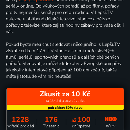
seriály online. Od výukových pořadů až po filmy, pořady
pro ty nejmenší i seriály pro celou rodinu. V Lepší.TV
naleznete oblíbené dětské televizní stanice a dětské
pořady z televize, které zajistí hodiny zábavy pro vaše děti i
vás.
Pokud byste měli chuť sledovat i něco jiného, s Lepší.TV
získáte celkem 176 TV stanic a s nimi moře skvělých
filmů, seriálů, sportovních přenosů a dalších oblíbených
pořadů. Sledovat je můžete kdekoliv v Evropské unii přes
jakékoliv internetové připojení až 100 dní zpětně, takže
máte jistotu, že vám nic neuteče!
Zkusit za 10 Kč
na 10 dní a bez závazku
1228
176
100
až
dárek
pořadů pro děti
TV stanic
dní zpětně