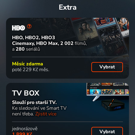
Extra
HBO, HBO2, HBO3
Cinemaxy, HBO Max
2 002
filmů
a
280
seriálů
Měsíc zdarma
Vybrat
poté 229 Kč měs.
TV BOX
Slouží pro starší TV.
Ke sledování ve Smart TV
není třeba.
Zjistit více
jednorázově
Vybrat
1 899 Kč