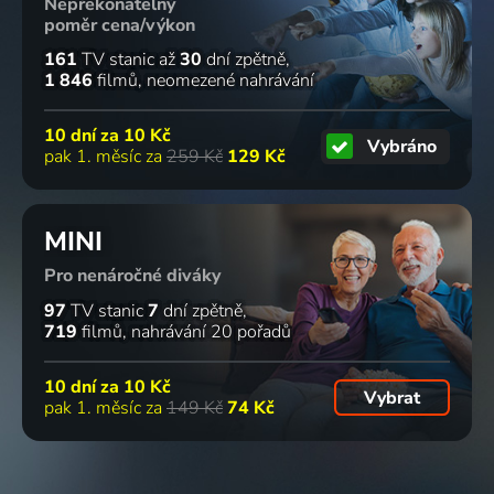
Nepřekonatelný
poměr cena/výkon
161
TV stanic
až
30
dní zpětně
1 846
filmů
neomezené nahrávání
10 dní za
10 Kč
Vybráno
pak 1. měsíc za
259 Kč
129 Kč
MINI
Pro nenáročné diváky
97
TV stanic
7
dní zpětně
719
filmů
nahrávání 20 pořadů
10 dní za
10 Kč
Vybrat
pak 1. měsíc za
149 Kč
74 Kč