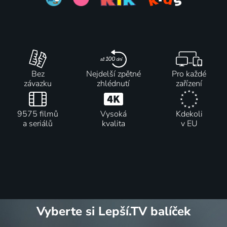
Bez
Nejdelší zpětné
Pro každé
závazku
zhlédnutí
zařízení
9575 filmů
Vysoká
Kdekoli
a seriálů
kvalita
v EU
Vyberte si Lepší.TV balíček