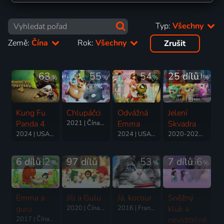
Typ:
Všechny
Země:
Čína
Rok:
Všechny
Zrušit
63
55
54
25 dílů
60
%
%
%
%
Kung Fu
Chlupáčci
Odvážná
Jelení
Panda 4
2021 | Čína, USA | Animovaný, Dobrodružný, Komedie, Rodinný
Emma
Skvadra
2024 | USA, Čína | Akční, Animovaný, Dobrodružný, Fantasy, Komedie, Rodinný
2024 | USA, Čína, Irsko | Animovaný, Dobrodružný, Rodinný
2020-2025 | USA, Čína | Akční, Animovaný, Dobrodružný, Komedie, Rodinný, Science Fiction
6 dílů
82
97 dílů
53
7 dílů
66
%
%
%
Emma a
Jili a Gulu
Já, kocour
Sněžný
guru
2020 | Čína | Animovaný, Rodinný
2016 | Francie, Čína | Komedie, Fantasy, Rodinný
kluk a
2017 | Čína, Španělsko | Animovaný, Rodinný
neviditelné