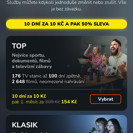
Služby můžete kdykoli jednoduše změnit nebo zrušit. Vše
je bez závazku.
10 DNÍ ZA 10 KČ A PAK 50% SLEVA
TOP
Nejvíce sportu,
dokumentů, filmů
a televizní zábavy
176
TV stanic
až
100
dní zpětně
2 648
filmů
neomezené nahrávání
10 dní za
10 Kč
Vybrat
pak 1. měsíc za
309 Kč
154 Kč
KLASIK