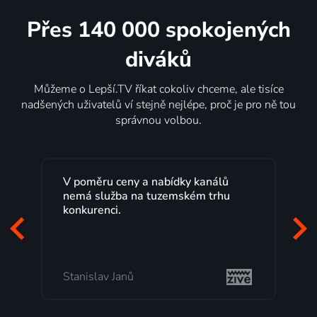
Přes 140 000 spokojených
diváků
Můžeme o Lepší.TV říkat cokoliv chceme, ale tisíce
nadšených uživatelů ví stejně nejlépe, proč je pro ně tou
správnou volbou.
Lepší.TV sleduji už několik let s
maximální spokojeností. Velký výběr
programů a nemuset běžet k TV na
začátek programu, to je přesně to, co
mi vyhovuje.
Milada Tomešová