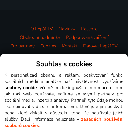
O Lepší.TV
Novinky
Recenze
Obchodní podmínky
Podporovaná zařízení
Pro partnery
Cookies
Kontakt
Darovat Lepší.TV
Videotéka
Souhlas s cookies
K personalizaci obsahu a reklam, poskytování funkcí
sociálních médií a analýze naší návštěvnosti využíváme
soubory cookie
, včetně marketingových. Informace o tom,
jak náš web používáte, sdílíme se svými partnery pro
sociální média, inzerci a analýzy. Partneři tyto údaje mohou
zkombinovat s dalšími informacemi, které jste jim poskytli
nebo které získali v důsledku toho, že používáte jejich
služby. Další informace naleznete v
zásadách používání
souborů cookies
.