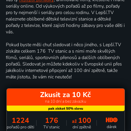
seriály online. Od výukových pořadů až po filmy, pořady
pro ty nejmenší i seriály pro celou rodinu. V Lepší.TV
naleznete oblíbené dětské televizní stanice a dětské
pořady z televize, které zajistí hodiny zábavy pro vaše děti i
vás.
Pokud byste měli chuť sledovat i něco jiného, s Lepší.TV
získáte celkem 176 TV stanic a s nimi moře skvělých
filmů, seriálů, sportovních přenosů a dalších oblíbených
pořadů. Sledovat je můžete kdekoliv v Evropské unii přes
jakékoliv internetové připojení až 100 dní zpětně, takže
máte jistotu, že vám nic neuteče!
Zkusit za 10 Kč
na 10 dní a bez závazku
1224
176
100
až
dárek
pořadů pro děti
TV stanic
dní zpětně