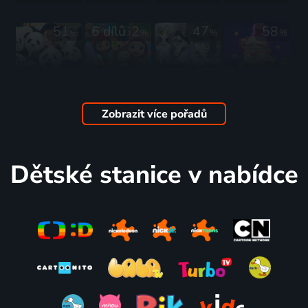
město
2022 | USA, Čína | Animovaný, Dobrodružný, Fantasy, Komedie, Rodinný
51
6 dílů
62
47
58
%
%
%
%
Operace
Ruby z
Šťastný
Medvídci
Panda
dúhy
drak
Boonie:
2024 | Čína | Akční, Komedie, Rodinný
2016-2017 | Jižní Korea, Kanada, USA, Čína | Animovaný, Dobrodružný, Fantasy, Komedie, Pohádka, Rodinný
2009 | Čína | Animovaný, Dobrodružný, Fantasy, Rodinný
Kouzlení s
Zobrazit více pořadů
časem
2024 | Čína | Animovaný, Pohádka
103 dílů
84
20 dílů
76
57
%
%
%
Dětské stanice v nabídce
Dobrodružství
Hero
Jak
malého
Inside
zachránit
tučňáka
2023-2024 | Čína, Thajsko, Jižní Korea | Animovaný, Akční, Komedie
draka
2023 | Čína | Animovaný, Dobrodružný, Komedie
2023 | Španělsko, Čína | Animovaný, Dobrodružný, Fantasy