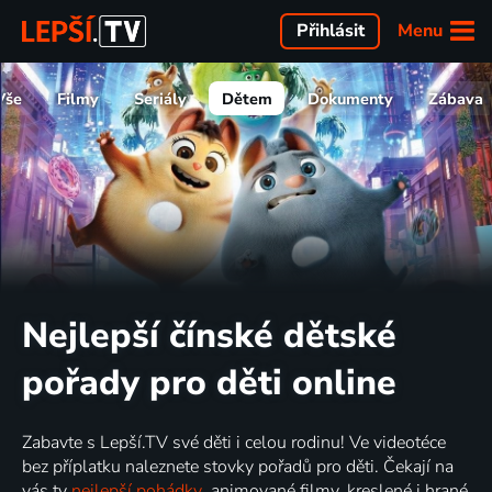
Menu
Přihlásit
Vše
Filmy
Seriály
Dětem
Dokumenty
Zábava
Nejlepší čínské dětské
pořady pro děti online
Zabavte s Lepší.TV své děti i celou rodinu! Ve videotéce
bez příplatku naleznete stovky pořadů pro děti. Čekají na
vás ty
nejlepší pohádky
, animované filmy, kreslené i hrané