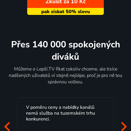
Zkusit za 10 Kč
Přes 140 000 spokojených
diváků
Můžeme o Lepší.TV říkat cokoliv chceme, ale tisíce
nadšených uživatelů ví stejně nejlépe, proč je pro ně tou
správnou volbou.
Lepší.TV sleduji už několik let s
maximální spokojeností. Velký výběr
programů a nemuset běžet k TV na
začátek programu, to je přesně to, co
mi vyhovuje.