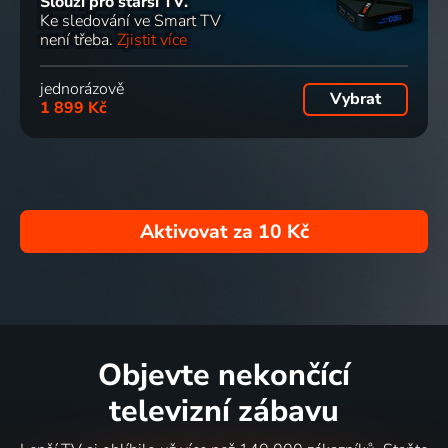
Slouží pro starší TV.
Ke sledování ve Smart TV
není třeba.
Zjistit více
jednorázově
Vybrat
1 899 Kč
Aktivovat za
10 Kč
Objevte nekončící
televizní zábavu