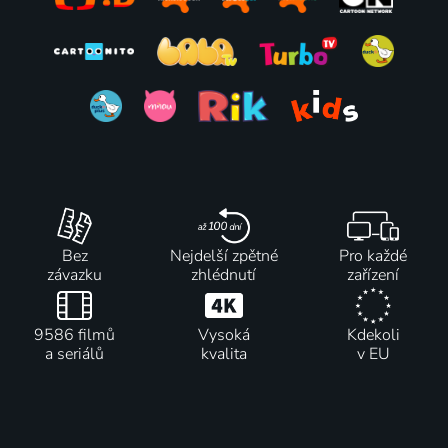
Bez
Nejdelší zpětné
Pro každé
závazku
zhlédnutí
zařízení
9586 filmů
Vysoká
Kdekoli
a seriálů
kvalita
v EU