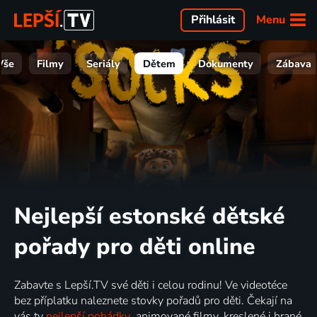
Menu
Přihlásit
Vše
Filmy
Seriály
Dětem
Dokumenty
Zábava
Nejlepší estonské dětské
pořady pro děti online
Zabavte s Lepší.TV své děti i celou rodinu! Ve videotéce
bez příplatku naleznete stovky pořadů pro děti. Čekají na
vás ty
nejlepší pohádky
, animované filmy, kreslené i hrané