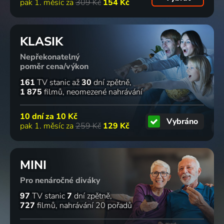
pak 1. měsíc za
309 Kč
154 Kč
KLASIK
Nepřekonatelný
poměr cena/výkon
161
TV stanic
až
30
dní zpětně
1 875
filmů
neomezené nahrávání
10 dní za
10 Kč
Vybráno
pak 1. měsíc za
259 Kč
129 Kč
MINI
Pro nenáročné diváky
97
TV stanic
7
dní zpětně
727
filmů
nahrávání 20 pořadů