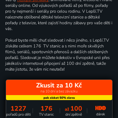
seriály online. Od výukových pořadů až po filmy, pořady
pro ty nejmenší i seriály pro celou rodinu. V Lepší.TV
naleznete oblíbené dětské televizní stanice a dětské
pořady z televize, které zajistí hodiny zábavy pro vaše děti i
vás.
Pokud byste měli chuť sledovat i něco jiného, s Lepší.TV
získáte celkem 176 TV stanic a s nimi moře skvělých
filmů, seriálů, sportovních přenosů a dalších oblíbených
pořadů. Sledovat je můžete kdekoliv v Evropské unii přes
jakékoliv internetové připojení až 100 dní zpětně, takže
máte jistotu, že vám nic neuteče!
Zkusit za 10 Kč
na 10 dní a bez závazku
1227
176
100
až
dárek
pořadů pro děti
TV stanic
dní zpětně