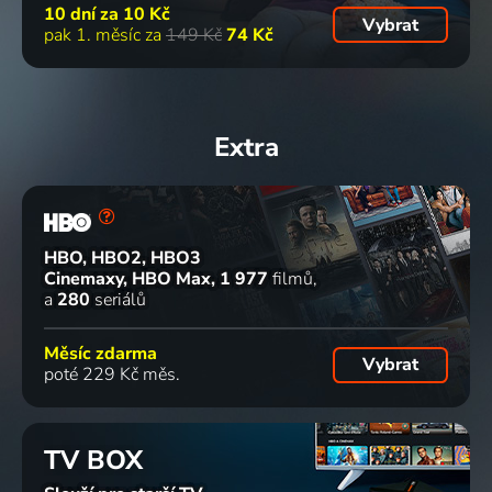
10 dní za
10 Kč
Vybrat
pak 1. měsíc za
149 Kč
74 Kč
Extra
HBO, HBO2, HBO3
Cinemaxy, HBO Max
1 977
filmů
a
280
seriálů
Měsíc zdarma
Vybrat
poté 229 Kč měs.
TV BOX