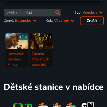
Typ:
Všechny
Země:
Estonsko
Rok:
Všechny
Zrušit
54
77
%
%
Medvídek
Záhada
panda v
ztracených
Africe
ponožek
2024 | Dánsko, Nizozemsko, Francie, Německo, Estonsko | Animovaný, Dobrodružný, Komedie
2023 | Estonsko | Animovaný, Rodinný
Dětské stanice v nabídce