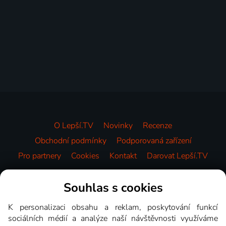
O Lepší.TV
Novinky
Recenze
Obchodní podmínky
Podporovaná zařízení
Pro partnery
Cookies
Kontakt
Darovat Lepší.TV
Videotéka
Souhlas s cookies
K personalizaci obsahu a reklam, poskytování funkcí
sociálních médií a analýze naší návštěvnosti využíváme