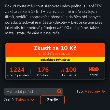
Pokud byste měli chuť sledovat i něco jiného, s Lepší.TV
získáte celkem 176 TV stanic a s nimi moře skvělých
filmů, seriálů, sportovních přenosů a dalších oblíbených
pořadů. Sledovat je můžete kdekoliv v Evropské unii přes
jakékoliv internetové připojení až 100 dní zpětně, takže
máte jistotu, že vám nic neuteče!
Zkusit za 10 Kč
na 10 dní a bez závazku
1224
176
100
až
dárek
pořadů pro děti
TV stanic
dní zpětně
Typ:
Všechny
Země:
Taiwan
Zrušit