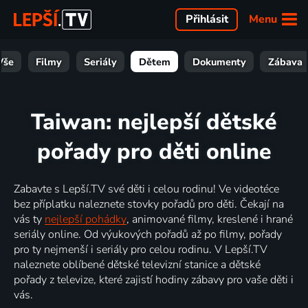
Menu
Přihlásit
Vše
Filmy
Seriály
Dětem
Dokumenty
Zábava
Taiwan: nejlepší dětské
pořady pro děti online
Zabavte s Lepší.TV své děti i celou rodinu! Ve videotéce
bez příplatku naleznete stovky pořadů pro děti. Čekají na
vás ty
nejlepší pohádky
, animované filmy, kreslené i hrané
seriály online. Od výukových pořadů až po filmy, pořady
pro ty nejmenší i seriály pro celou rodinu. V Lepší.TV
naleznete oblíbené dětské televizní stanice a dětské
pořady z televize, které zajistí hodiny zábavy pro vaše děti i
vás.