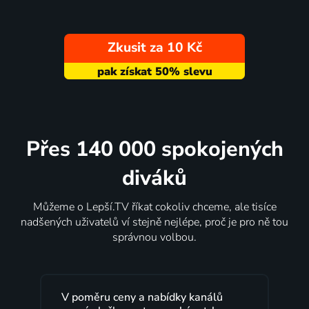
Zkusit za 10 Kč
Přes 140 000 spokojených
diváků
Můžeme o Lepší.TV říkat cokoliv chceme, ale tisíce
nadšených uživatelů ví stejně nejlépe, proč je pro ně tou
správnou volbou.
ů
Lepší.TV sleduji už několik let s