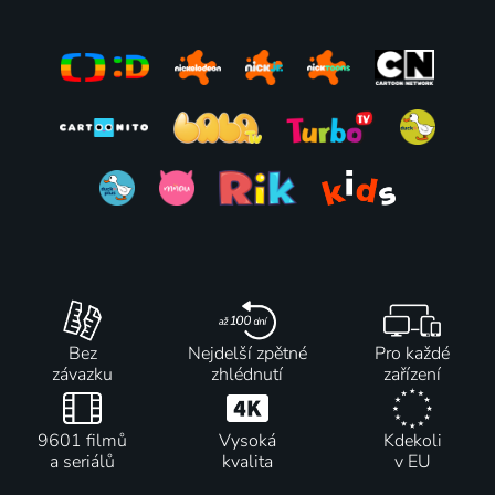
Kirikou a
Peppa Pig
Modrý tygr
muži a
2004-2025 | Velká Británie | Animovaný, Dobrodružný, Komedie, Rodinný
2012 | Česká republika | Komedie, Dobrodružný, Pohádka, Rodinný
ženy
2012 | Francie | Animovaný, Dobrodružný
Bez
Nejdelší zpětné
Pro každé
závazku
zhlédnutí
zařízení
9601 filmů
Vysoká
Kdekoli
a seriálů
kvalita
v EU