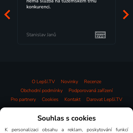
u
maximální spokojeností. Velký výběr
programů a nemuset běžet k TV na
začátek programu, to je přesně to, co
mi vyhovuje.
Milada Tomešová
O Lepší.TV
Novinky
Recenze
Obchodní podmínky
Podporovaná zařízení
Pro partnery
Cookies
Kontakt
Darovat Lepší.TV
Videotéka
Souhlas s cookies
K personalizaci obsahu a reklam, poskytování funkcí