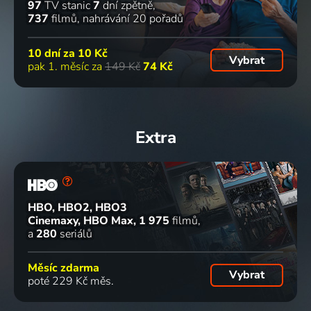
97
TV stanic
7
dní zpětně
737
filmů
nahrávání 20 pořadů
10 dní za
10 Kč
Vybrat
pak 1. měsíc za
149 Kč
74 Kč
Extra
HBO, HBO2, HBO3
Cinemaxy, HBO Max
1 975
filmů
a
280
seriálů
Měsíc zdarma
Vybrat
poté 229 Kč měs.