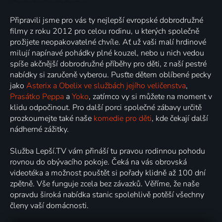
Připravili jsme pro vás ty nejlepší evropské dobrodružné
filmy z roku 2012 pro celou rodinu, u kterých společně
prožijete neopakovatelné chvíle. Ať už vaši malí hrdinové
milují napínavé pohádky plné kouzel, nebo u nich vedou
spíše akčnější dobrodružné příběhy pro děti, z naší pestré
nabídky si zaručeně vyberou. Pusťte dětem oblíbené pecky
jako
Asterix a Obelix ve službách jejího veličenstva
,
Prasátko Peppa
a
Yoko
, zatímco vy si můžete na moment v
klidu odpočinout. Pro další porci společné zábavy určitě
prozkoumejte také naše
komedie pro děti
, kde čekají další
nádherné zážitky.
Služba Lepší.TV vám přináší tu pravou rodinnou pohodu
rovnou do obývacího pokoje. Čeká na vás obrovská
videotéka a možnost pouštět si pořady klidně až 100 dní
zpětně. Vše funguje zcela bez závazků. Věříme, že naše
opravdu široká nabídka stanic spolehlivě potěší všechny
členy vaší domácnosti.