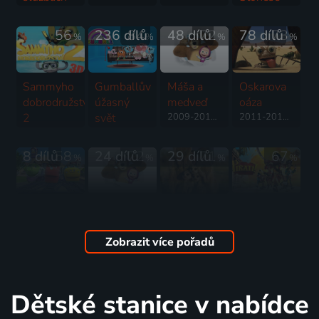
jejího
2012 | Španělsko | Animovaný, Dobrodružný, Komedie, Rodinný
veličenstva
56
236 dílů
84
48 dílů
72
78 dílů
73
%
%
%
%
2012 | Francie, Španělsko, Itálie, Maďarsko | Komedie, Dobrodružný, Rodinný
Sammyho
Gumballův
Máša a
Oskarova
dobrodružství
úžasný
medveď
oáza
2
svět
2009-2012 | Rusko | Animovaný, Dobrodružný, Komedie, Rodinný, Akční
2011-2012 | Francie | Animovaný, Dobrodružný, Komedie
2012 | Belgie | Animovaný, Dobrodružný
2011-2019 | Velká Británie, Německo, Irsko, USA | Animovaný, Dobrodružný, Fantasy, Hudební, Komedie, Rodinný, Romantický, Science Fiction
8 dílů
58
24 dílů
72
29 dílů
71
67
%
%
%
%
Chuggington
Masha et
Andyho
Piráti
- veselé
Michka
dobrodružstvá
2012 | Velká Británie, USA | Animovaný, Dobrodružný, Rodinný
vláčiky
2009-2019 | Rusko | Animovaný, Dobrodružný, Komedie, Rodinný
v prírode
Zobrazit více pořadů
2008-2015 | Velká Británie | Animovaný, Dobrodružný, Komedie, Pohádka, Rodinný
2012 | Velká Británie | Příroda, Dobrodružný, Komedie, Pohádka, Rodinný, Vzdělávací, Zábavný
66
11 dílů
62
58
%
%
%
Dětské stanice v nabídce