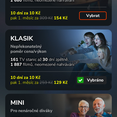
2 680
filmů
neomezené nahrávání
10 dní za
10 Kč
Vybrat
pak 1. měsíc za
309 Kč
154 Kč
KLASIK
Nepřekonatelný
poměr cena/výkon
161
TV stanic
až
30
dní zpětně
1 887
filmů
neomezené nahrávání
10 dní za
10 Kč
Vybráno
pak 1. měsíc za
259 Kč
129 Kč
MINI
Pro nenáročné diváky