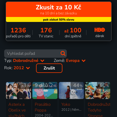
Zkusit za 10 Kč
na 10 dní a bez závazku
1236
176
100
až
dárek
pořadů pro děti
TV stanic
dní zpětně
Typ:
Dobrodružné
Země:
Evropa
Rok:
2012
Zrušit
53
9 dílů
62
44
60
%
%
%
%
Asterix a
Prasátko
Yoko
Dobrodružství
Obelix ve
Peppa
2012 | Německo, Rakousko, Švédsko | Komedie, Dobrodružný, Fantasy, Rodinný
Tedyho
službách
2004-2025 | Velká Británie | Animovaný, Dobrodružný, Komedie, Rodinný
Stonese