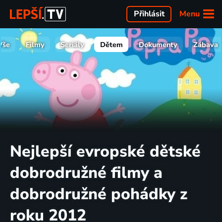
Menu
Přihlásit
Vše
Filmy
Seriály
Dětem
Dokumenty
Zábava
Nejlepší evropské dětské
dobrodružné filmy a
dobrodružné pohádky z
roku 2012