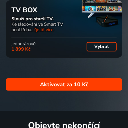
TV BOX
Slouží pro starší TV.
Ke sledování ve Smart TV
není třeba.
Zjistit více
jednorázově
Vybrat
1 899 Kč
Aktivovat za
10 Kč
Objevte nekončící