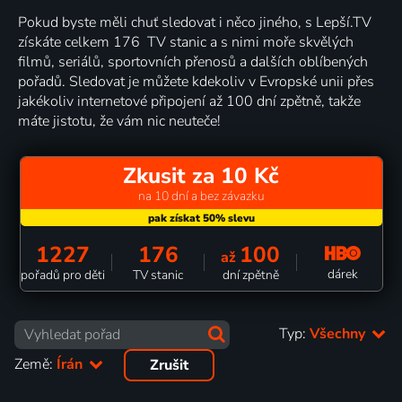
Pokud byste měli chuť sledovat i něco jiného, s Lepší.TV
získáte celkem 176 TV stanic a s nimi moře skvělých
filmů, seriálů, sportovních přenosů a dalších oblíbených
pořadů. Sledovat je můžete kdekoliv v Evropské unii přes
jakékoliv internetové připojení až 100 dní zpětně, takže
máte jistotu, že vám nic neuteče!
Zkusit za 10 Kč
na 10 dní a bez závazku
1227
176
100
až
dárek
pořadů pro děti
TV stanic
dní zpětně
Typ:
Všechny
Země:
Írán
Zrušit