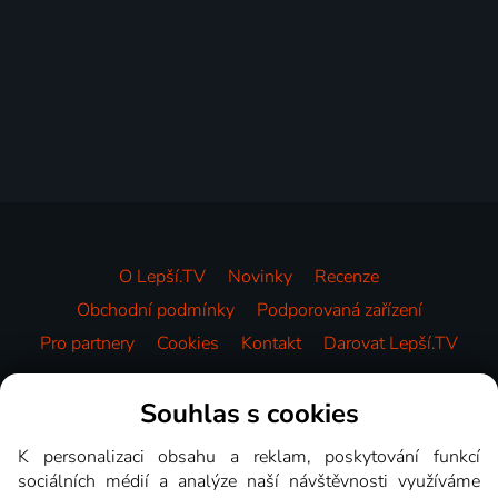
O Lepší.TV
Novinky
Recenze
Obchodní podmínky
Podporovaná zařízení
Pro partnery
Cookies
Kontakt
Darovat Lepší.TV
Videotéka
Souhlas s cookies
K personalizaci obsahu a reklam, poskytování funkcí
sociálních médií a analýze naší návštěvnosti využíváme