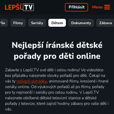
Menu
Přihlásit
Vše
Filmy
Seriály
Dětem
Dokumenty
Zábava
Nejlepší íránské dětské
pořady pro děti online
Zabavte s Lepší.TV své děti i celou rodinu! Ve videotéce
bez příplatku naleznete stovky pořadů pro děti. Čekají na
vás ty
nejlepší pohádky
, animované filmy, kreslené i hrané
seriály online. Od výukových pořadů až po filmy, pořady
pro ty nejmenší i seriály pro celou rodinu. V Lepší.TV
naleznete oblíbené dětské televizní stanice a dětské
pořady z televize, které zajistí hodiny zábavy pro vaše děti i
vás.