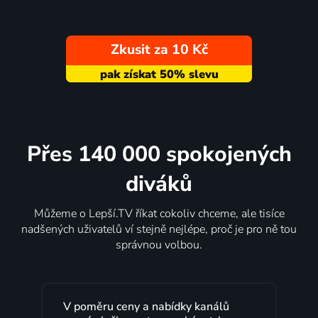
Zkusit za 10 Kč
Přes 140 000 spokojených
diváků
Můžeme o Lepší.TV říkat cokoliv chceme, ale tisíce
nadšených uživatelů ví stejně nejlépe, proč je pro ně tou
správnou volbou.
Lepší.TV sleduji už několik let s