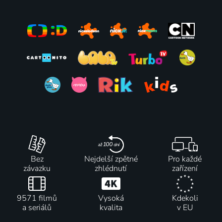
Bez
Nejdelší zpětné
Pro každé
závazku
zhlédnutí
zařízení
9571 filmů
Vysoká
Kdekoli
a seriálů
kvalita
v EU