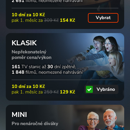
2 651
filmů
neomezené nahrávání
10 dní za
10 Kč
Vybrat
pak 1. měsíc za
309 Kč
154 Kč
KLASIK
Nepřekonatelný
poměr cena/výkon
161
TV stanic
až
30
dní zpětně
1 848
filmů
neomezené nahrávání
10 dní za
10 Kč
Vybráno
pak 1. měsíc za
259 Kč
129 Kč
MINI
Pro nenáročné diváky