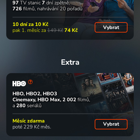
97
TV stanic
7
dní zpětně
726
filmů
nahrávání 20 pořadů
10 dní za
10 Kč
Vybrat
pak 1. měsíc za
149 Kč
74 Kč
Extra
HBO, HBO2, HBO3
Cinemaxy, HBO Max
2 002
filmů
a
280
seriálů
Měsíc zdarma
Vybrat
poté 229 Kč měs.