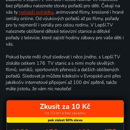
bez příplatku naleznete stovky pořadů pro děti. Čekají na
vás ty
nejlepší pohádky
, animované filmy, kreslené i hrané
seriály online. Od výukových pořadů až po filmy, pořady
pro ty nejmenší i seriály pro celou rodinu. V Lepší.TV
naleznete oblíbené dětské televizní stanice a dětské
pořady z televize, které zajistí hodiny zábavy pro vaše děti i
vás.
Pokud byste měli chuť sledovat i něco jiného, s Lepší.TV
získáte celkem 176 TV stanic a s nimi moře skvělých
filmů, seriálů, sportovních přenosů a dalších oblíbených
pořadů. Sledovat je můžete kdekoliv v Evropské unii přes
jakékoliv internetové připojení až 100 dní zpětně, takže
máte jistotu, že vám nic neuteče!
Zkusit za 10 Kč
na 10 dní a bez závazku