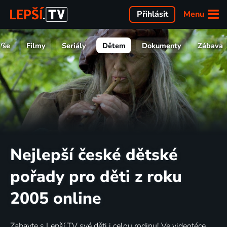
Menu
Přihlásit
Vše
Filmy
Seriály
Dětem
Dokumenty
Zábava
Nejlepší české dětské
pořady pro děti z roku
2005 online
Zabavte s Lepší.TV své děti i celou rodinu! Ve videotéce