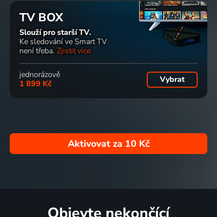
TV BOX
Slouží pro starší TV.
Ke sledování ve Smart TV
není třeba.
Zjistit více
jednorázově
Vybrat
1 899 Kč
Aktivovat za
10 Kč
Objevte nekončící