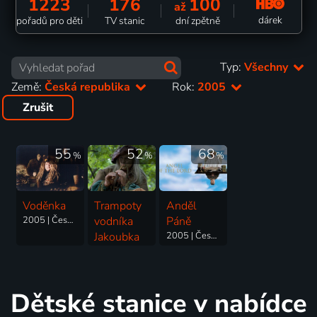
1223
176
100
až
dárek
pořadů pro děti
TV stanic
dní zpětně
Typ:
Všechny
Země:
Česká republika
Rok:
2005
Zrušit
55
52
68
%
%
%
Voděnka
Trampoty
Anděl
2005 | Česká republika | Pohádka
vodníka
Páně
Jakoubka
2005 | Česká republika | Pohádka
2005 | Česká republika | Pohádka
Dětské stanice v nabídce