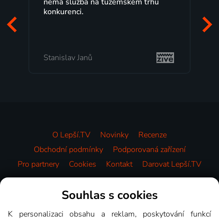
maximální spokojeností. Velký výběr
programů a nemuset běžet k TV na
začátek programu, to je přesně to, co
mi vyhovuje.
Milada Tomešová
O Lepší.TV
Novinky
Recenze
Obchodní podmínky
Podporovaná zařízení
Pro partnery
Cookies
Kontakt
Darovat Lepší.TV
Videotéka
Souhlas s cookies
K personalizaci obsahu a reklam, poskytování funkcí