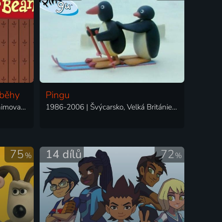
íběhy
Pingu
2002-2025 | Velká Británie | Animovaný, Komedie, Rodinný
1986-2006 | Švýcarsko, Velká Británie | Animovaný, Rodinný
75
14 dílů
72
%
%