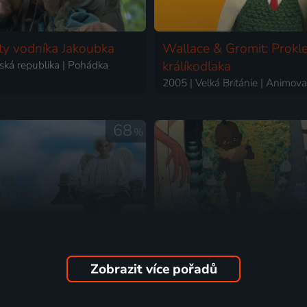
y vodníka Jakoubka
Wallace & Gromit: Prokle
ská republika | Pohádka
králíkodlaka
68
%
Zobrazit více pořadů
Páně
Kirikou v divočině
ská republika | Pohádka