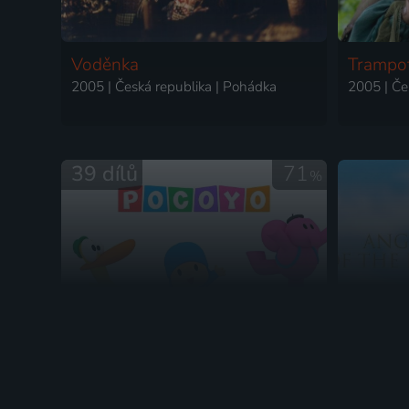
Voděnka
Trampot
2005 | Česká republika | Pohádka
2005 | Če
39 dílů
71
%
Pocoyo
Anděl 
2005-2007 | Španělsko, Velká Británie | Animovaný, Rodinný
2005 | Če