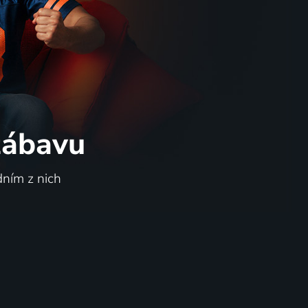
 zábavu
dním z nich