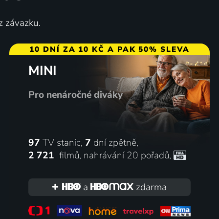
z závazku.
10 DNÍ ZA 10 KČ A PAK 50% SLEVA
MINI
Pro nenáročné diváky
97
TV stanic,
7
dní zpětně,
2 721
filmů
,
nahrávání 20 pořadů
,
a
zdarma