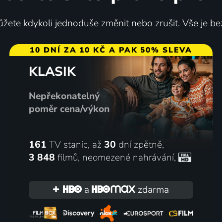
žete kdykoli jednoduše změnit nebo zrušit. Vše je be
10 DNÍ ZA 10 KČ A PAK 50% SLEVA
KLASIK
Nepřekonatelný
poměr cena/výkon
161
TV stanic, až
30
dní zpětně,
3 848
filmů
,
neomezené nahrávání
,
a
zdarma