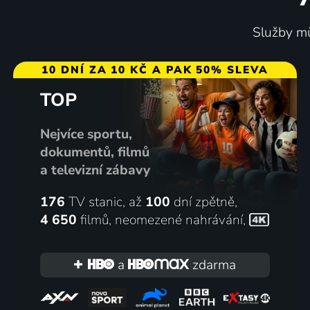
Služby mů
10 DNÍ ZA 10 KČ A PAK 50% SLEVA
TOP
Nejvíce sportu,
dokumentů, filmů
a televizní zábavy
176
TV stanic, až
100
dní zpětně,
4 650
filmů
,
neomezené nahrávání
,
a
zdarma