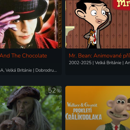
 And The Chocolate
Mr. Bean: Animované př
2005 | USA, Velká Británie | Dobrodružný, Fantasy, Komedie, Muzikály, Rodinný
52
%