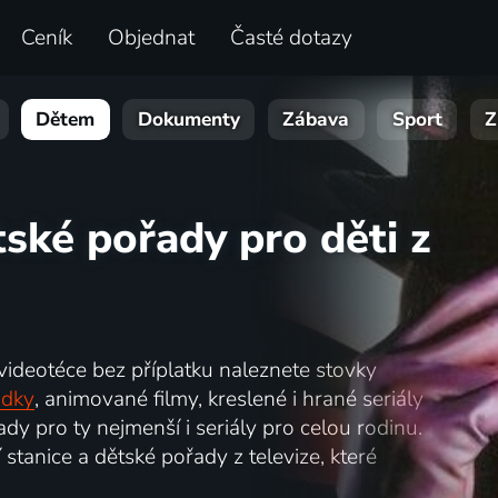
Ceník
Objednat
Časté dotazy
Dětem
Dokumenty
Zábava
Sport
Z
ské pořady pro děti z
 videotéce bez příplatku naleznete stovky
ádky
, animované filmy, kreslené i hrané seriály
dy pro ty nejmenší i seriály pro celou rodinu.
 stanice a dětské pořady z televize, které