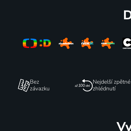
D
Bez
Nejdelší zpětné
závazku
zhlédnutí
Vy