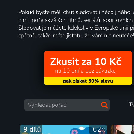
Pokud byste měli chuť sledovat i něco jiného,
nimi moře skvělých filmů, seriálů, sportovníc
Sledovat je můžete kdekoliv v Evropské unii př
zpětně, takže máte jistotu, že vám nic neuteče!
Zkusit za 10 Kč
na 10 dní a bez závazku
T
9 dílů
62
%