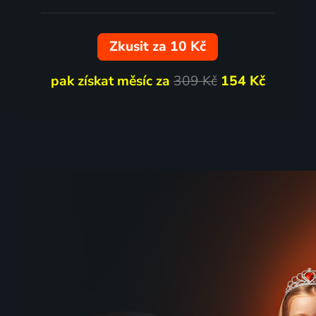
Zkusit za 10 Kč
pak získat měsíc za
309 Kč
154 Kč