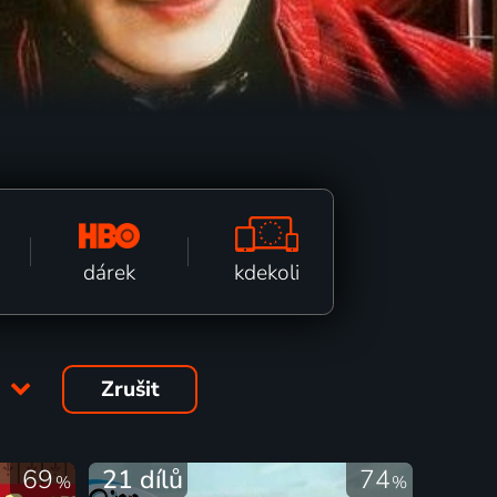
kdekoli
dárek
5
Zrušit
69
21 dílů
74
%
%