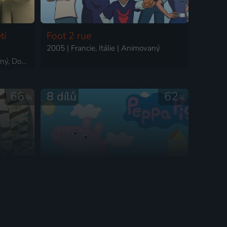
tí
Foot 2 rue
2005 | Francie, Itálie | Animovaný
2005 | Velká Británie | Animovaný, Dobrodružný, Komedie, Rodinný
66
8 dílů
62
%
%
Peppa Pig
2005 | Francie | Animovaný, Dobrodružný, Rodinný
2004-2025 | Velká Británie | Animovaný, Dobrodružný, Komedie, Rodinný