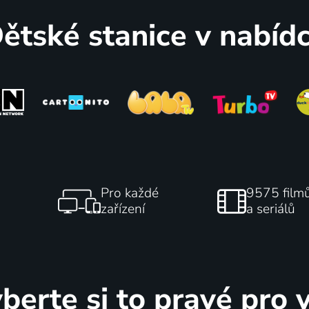
ětské stanice v nabíd
Pro každé
9575 film
zařízení
a seriálů
berte si to pravé pro 