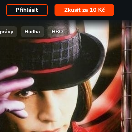
Přihlásit
Zkusit za 10 Kč
právy
Hudba
HBO