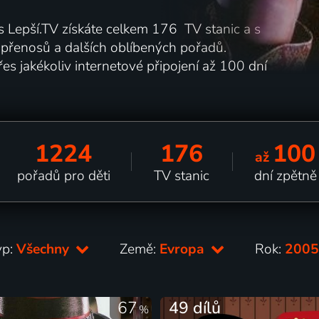
 s Lepší.TV získáte celkem 176 TV stanic a s
h přenosů a dalších oblíbených pořadů.
es jakékoliv internetové připojení až 100 dní
1224
176
100
až
pořadů pro děti
TV stanic
dní zpětně
yp:
Všechny
Země:
Evropa
Rok:
200
67
49 dílů
%