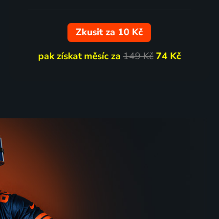
Zkusit za 10 Kč
pak získat měsíc za
149 Kč
74 Kč