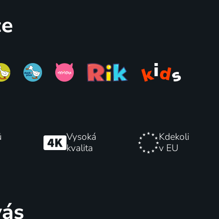
ce
ů
Vysoká
Kdekoli
kvalita
v EU
vás