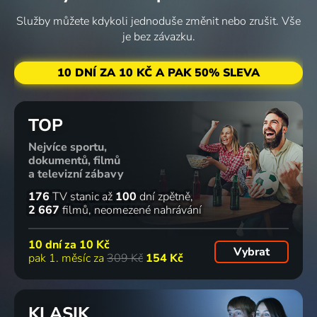
74
169 dílů
60
55
Služby můžete kdykoli jednoduše změnit nebo zrušit. Vše
%
%
%
je bez závazku.
Hejkal
Slimák
Zlatá runa
Kazko
10 DNÍ ZA 10 KČ A PAK 50% SLEVA
1978 | Československo | Pohádka
Maťo a
1976 | Československo | Pohádka
Vlasko
škriatok
1978 | Československo | Pohádka
Klinček
TOP
1976 | Československo | Animovaný, Pohádka
82
%
Nejvíce sportu,
dokumentů, filmů
a televizní zábavy
Klamstvo
O chrabré
Jak se
Panenka z
176
TV stanic
až
100
dní zpětně
dočasu -
Kordule
Kudla
vltavské
2 667
filmů
neomezené nahrávání
pravda
1971 | Československo | Pohádka
přepočítal
tůně
naveky
1974 | Československo | Pohádka
1976 | Československo | Pohádka
10 dní za
10 Kč
Vybrat
1977 | Československo | Pohádka
pak 1. měsíc za
309 Kč
154 Kč
71
68
67
66
%
%
%
%
KLASIK
Čert a
Sochařka z
Deváté
Jablíčko se