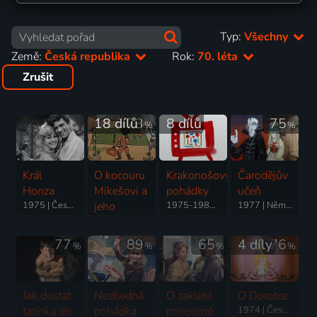
Typ:
Všechny
Země:
Česká republika
Rok:
70. léta
Zrušit
18 dílů
73
8 dílů
75
%
%
Král
O kocouru
Krakonošovy
Čarodějův
Honza
Mikešovi a
pohádky
učeň
1975 | Československo | Pohádka
jeho
1975-1983 | Německo, Československo | Animovaný, Rodinný, Loutkový, Pohádka
1977 | Německo, Československo | Fantasy, Animovaný
přátelích
1971 | Československo | Animovaný, Komedie, Pohádka
77
89
65
4 díly
76
%
%
%
%
Jak dostat
Nezbedná
O zakleté
O Dorotce
tatínka do
pohádka
princezně
1974 | Československo | Animovaný, Pohádka