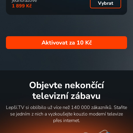
jednorázově
Vybrat
1971 | Československo | Pohádka
1971 | Československo | Pohádka
1 899 Kč
O Maryšce
Ako si
Florijánkovo
Zlatý
Aktivovat za
10 Kč
a vlčím
Mišo
štěstí
zmok
hrádku
biedu
1977 | Československo | Pohádka
1979 | Československo | Pohádka
1979 | Československo | Animovaný, Pohádka
vyslúžil
1979 | Československo | Pohádka
Objevte nekončící
televizní zábavu
Lepší.TV si oblíbilo už více než 140 000 zákazníků. Staňte
se jedním z nich a vyzkoušejte kouzlo moderní televize
přes internet.