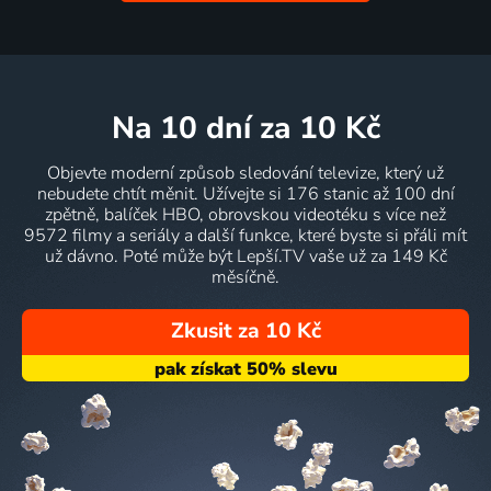
na 10 dní
za 10 Kč
Objevte moderní způsob sledování televize, který už
nebudete chtít měnit. Užívejte si 176 stanic až 100 dní
zpětně, balíček HBO, obrovskou videotéku s více než
9572 filmy a seriály a další funkce, které byste si přáli mít
už dávno. Poté může být Lepší.TV vaše už za 149 Kč
měsíčně.
Zkusit za 10 Kč