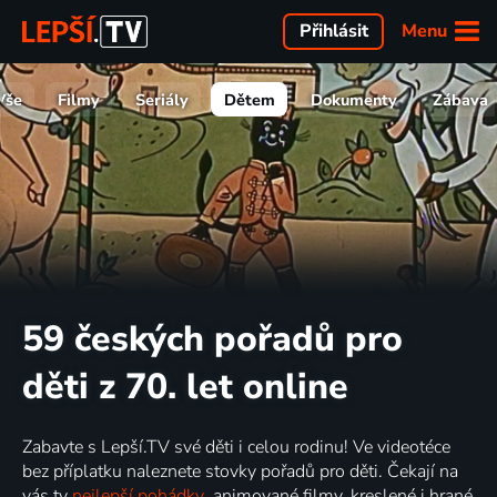
Menu
Přihlásit
Vše
Filmy
Seriály
Dětem
Dokumenty
Zábava
59 českých pořadů pro
děti z 70. let online
Zabavte s Lepší.TV své děti i celou rodinu! Ve videotéce
bez příplatku naleznete stovky pořadů pro děti. Čekají na
vás ty
nejlepší pohádky
, animované filmy, kreslené i hrané