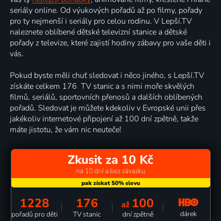
seriály online. Od výukových pořadů až po filmy, pořady
pro ty nejmenší i seriály pro celou rodinu. V Lepší.TV
naleznete oblíbené dětské televizní stanice a dětské
pořady z televize, které zajistí hodiny zábavy pro vaše děti i
vás.
Pokud byste měli chuť sledovat i něco jiného, s Lepší.TV
získáte celkem 176 TV stanic a s nimi moře skvělých
filmů, seriálů, sportovních přenosů a dalších oblíbených
pořadů. Sledovat je můžete kdekoliv v Evropské unii přes
jakékoliv internetové připojení až 100 dní zpětně, takže
máte jistotu, že vám nic neuteče!
Zkusit za 10 Kč
na 10 dní a bez závazku
1228
176
100
až
dárek
pořadů pro děti
TV stanic
dní zpětně