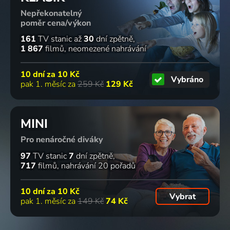
Káča
Poličky
srdce
dokoulelo
Nepřekonatelný
1970 | Československo | Pohádka
1970 | Československo | Animovaný, Loutkový
1978 | Československo | Pohádka
1977 | Československo | Pohádka
poměr cena/výkon
161
TV stanic
až
30
dní zpětně
59
40
11 dílů
%
%
1 867
filmů
neomezené nahrávání
10 dní za
10 Kč
Vybráno
Bílá
Švec Janek
Čin-Čin
Krkonošské
pak 1. měsíc za
259 Kč
129 Kč
kočička
v
1970 | Československo | Animovaný, Pohádka
hromování
1979 | Československo | Pohádka
pohádkové
1971 | Československo | Pohádka
zemi
MINI
1979 | Československo | Pohádka
8 dílů
Pro nenáročné diváky
97
TV stanic
7
dní zpětně
717
filmů
nahrávání 20 pořadů
O
Znovu u
O čiperné
Ľudská
ametystovom
Spejbla a
Markétě
láska
10 dní za
10 Kč
kvete
Hurvínka
1973 | Československo | Pohádka
1978 | Československo | Pohádka
Vybrat
pak 1. měsíc za
149 Kč
74 Kč
1971 | Československo | Pohádka
1974 | Československo | Animovaný, Komedie, Loutkový, Pohádka, Rodinný
10 dílů