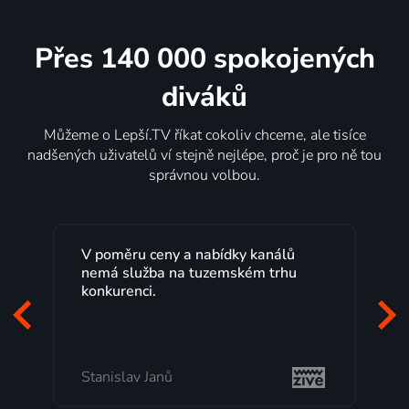
Přes 140 000 spokojených
diváků
Můžeme o Lepší.TV říkat cokoliv chceme, ale tisíce
nadšených uživatelů ví stejně nejlépe, proč je pro ně tou
správnou volbou.
Lepší.TV sleduji už několik let s
maximální spokojeností. Velký výběr
programů a nemuset běžet k TV na
začátek programu, to je přesně to, co
mi vyhovuje.
Milada Tomešová