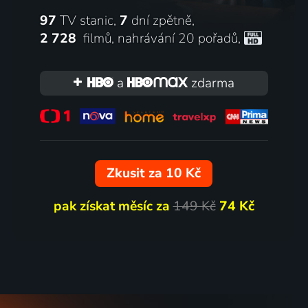
97
TV stanic,
7
dní zpětně,
2 728
filmů
,
nahrávání 20 pořadů
,
a
zdarma
Zkusit za 10 Kč
pak získat měsíc za
149 Kč
74 Kč