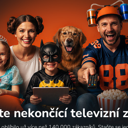
te nekončící
televizní
i oblíbilo už více než 140 000 zákazníků. Staňte se je