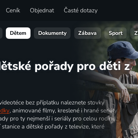
Ceník
Objednat
Časté dotazy
Dětem
Dokumenty
Zábava
Sport
Z
ětské pořady pro děti z
 videotéce bez příplatku naleznete stovky
ádky
, animované filmy, kreslené i hrané seriály
dy pro ty nejmenší i seriály pro celou rodinu.
 stanice a dětské pořady z televize, které