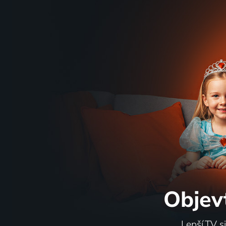
Objev
Lepší.TV s