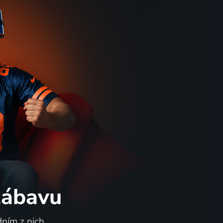
 zábavu
dním z nich