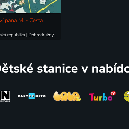
ví pana M. - Cesta
2025 | Česká republika | Dobrodružný, Rodinný, Science Fiction
ětské stanice v nabíd