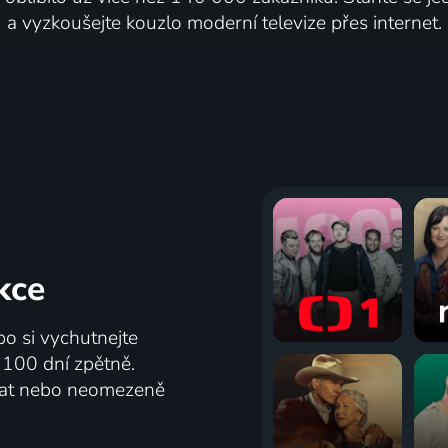
a vyzkoušejte kouzlo moderní televize přes internet.
kce
bo si vychutnejte
ž 100 dní zpětně.
vat nebo neomezeně