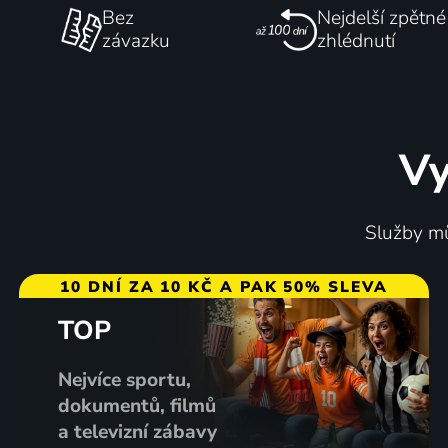
Bez
Nejdelší zpětné
závazku
zhlédnutí
Vy
Služby mů
10 DNÍ ZA 10 KČ A PAK 50% SLEVA
TOP
Nejvíce sportu,
dokumentů, filmů
a televizní zábavy