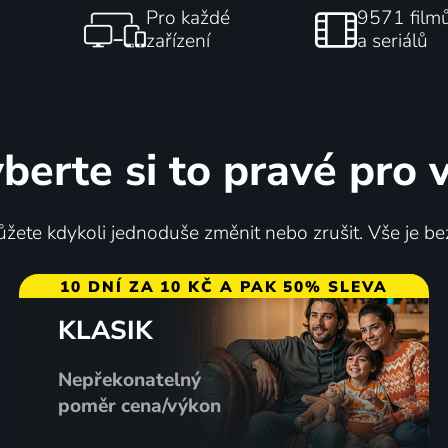
Pro každé
9571 film
zařízení
a seriálů
berte si to pravé pro 
žete kdykoli jednoduše změnit nebo zrušit. Vše je be
10 DNÍ ZA 10 KČ A PAK 50% SLEVA
KLASIK
Nepřekonatelný
poměr cena/výkon