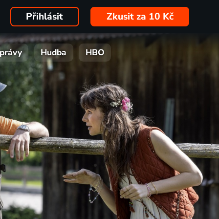
Přihlásit
Zkusit za 10 Kč
právy
Hudba
HBO