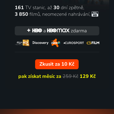
161
TV stanic, až
30
dní zpětně,
3 850
filmů
,
neomezené nahrávání
,
a
zdarma
Zkusit za 10 Kč
pak získat měsíc za
259 Kč
129 Kč