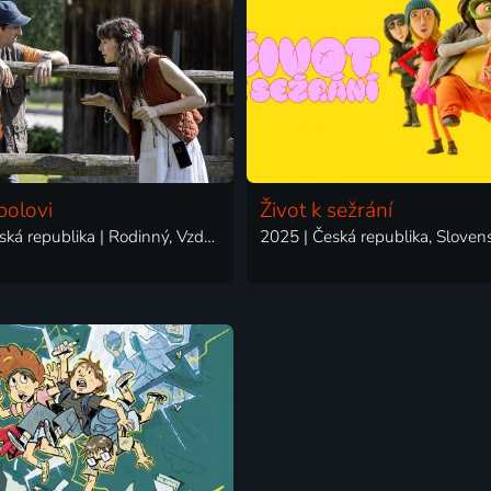
polovi
Život k sežrání
2025 | Česká republika | Rodinný, Vzdělávací