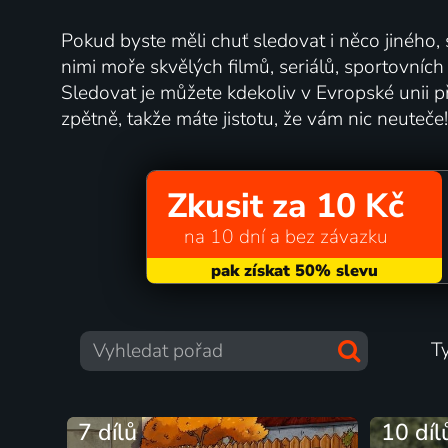
Pokud byste měli chuť sledovat i něco jiného,
nimi moře skvělých filmů, seriálů, sportovníc
Sledovat je můžete kdekoliv v Evropské unii př
zpětně, takže máte jistotu, že vám nic neuteče!
Zkusit za 10 Kč
na 10 dní a bez závazku
T
7 dílů
10 díl