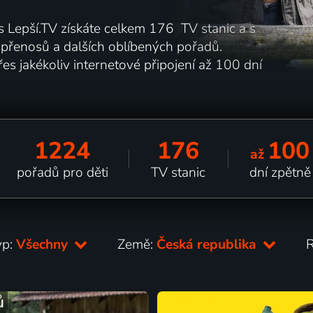
 s Lepší.TV získáte celkem 176 TV stanic a s
h přenosů a dalších oblíbených pořadů.
es jakékoliv internetové připojení až 100 dní
1224
176
100
až
pořadů pro děti
TV stanic
dní zpětně
yp:
Všechny
Země:
Česká republika
ů