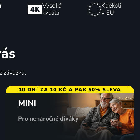
ů
Vysoká
Kdekoli
kvalita
v EU
vás
z závazku.
10 DNÍ ZA 10 KČ A PAK 50% SLEVA
MINI
Pro nenáročné diváky