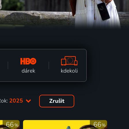
kdekoli
dárek
Rok:
2025
Zrušit
66
66
%
%