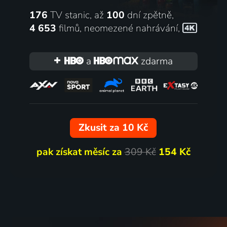
176
TV stanic, až
100
dní zpětně,
4 653
filmů
,
neomezené nahrávání
,
a
zdarma
Zkusit za 10 Kč
pak získat měsíc za
309 Kč
154 Kč