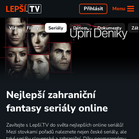
Menu
Přihlásit
Vše
Filmy
Seriály
Dětem
Dokumenty
Zá
Nejlepší zahraniční
fantasy seriály online
Zavítejte s Lepší.TV do světa nejlepších online seriálů!
Mezi stovkami pořadů naleznete nejen české seriály, ale
také seriály slovenské a zahraniční. Díky neomezenému