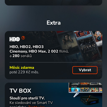
Cecelia
Pokoj 104
Pomoc!
Raketové
Ahern:
2017-2020 | USA | Thriller, Drama, Fantasy, Horor, Komedie, Mysteriózní, Science Fiction
Můj dům
holky
Extra
Mezi
je prokletý
2016-2019 | USA | Animovaný, Akční, Dobrodružný, Fantasy, Komedie, Pohádka, Rodinný, Science Fiction, Thriller
nebem a
2018-2024 | Velká Británie | Thriller, Fantasy, Historický, Mysteriózní
zemí
2014 | Německo, Irsko | Fantasy, Romantický
HBO, HBO2, HBO3
Cinemaxy, HBO Max
2 002
filmů
a
280
seriálů
Měsíc zdarma
Vybrat
poté 229 Kč měs.
TV BOX
Slouží pro starší TV.
Ke sledování ve Smart TV