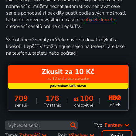
nahrávání si můžete nechat automaticky nahrávat celé
série a pohodlně si pak díly pustit podle svých možností.
Nebuďte omezeni vysílacím časem a
objevte kouzlo
sledování seriálů online s Lepší.TV.
Své oblíbené seriály můžete navíc sledovat kdykoli a
kdekoli. Lepší.TV totiž funguje nejen na televizi, ale také
na telefonu, tabletu nebo počítači.
Zkusit za 10 Kč
na 10 dní a bez závazku
709
176
100
až
dárek
seriálů
TV stanic
dní zpětně
Typ:
Fantasy
Země:
Zahraničí
Rok:
Všechny
Zrušit