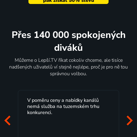
Přes 140 000 spokojených
diváků
Můžeme o Lepší.TV říkat cokoliv chceme, ale tisíce
nadšených uživatelů ví stejně nejlépe, proč je pro ně tou
správnou volbou.
Lepší.TV sleduji už několik let s
maximální spokojeností. Velký výběr
programů a nemuset běžet k TV na
začátek programu, to je přesně to, co
mi vyhovuje.