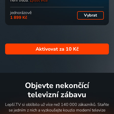
není třeba.
Zjistit více
jednorázově
Vybrat
1 899 Kč
Aktivovat za
10 Kč
Objevte nekončící
televizní zábavu
Lepší.TV si oblíbilo už více než 140 000 zákazníků. Staňte
se jedním z nich a vyzkoušejte kouzlo moderní televize