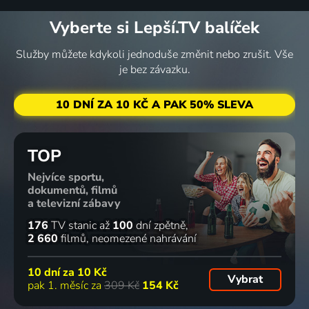
48
73 dílů
92
9 dílů
87
6 dílů
87
%
%
%
%
Vyberte si Lepší.TV balíček
Služby můžete kdykoli jednoduše změnit nebo zrušit. Vše
Pátrání po
Hra o
Za zdí
Rytíř
je bez závazku.
Chrámu
trůny
zahrady
Sedmi
slunce
2011-2019 | USA, Velká Británie | Fantasy, Akční, Dobrodružný, Drama, Pohádka, Thriller
2014 | USA | Thriller, Animovaný, Dobrodružný, Drama, Fantasy
království
10 DNÍ ZA 10 KČ A PAK 50% SLEVA
2010 | Peru | Akční, Dobrodružný, Fantasy
2025-2026 | USA | Akční, Dobrodružný, Drama, Fantasy
24 dílů
86
8 dílů
86
88 dílů
85
61 dílů
85
%
%
%
%
TOP
Nejvíce sportu,
Carnivale
Tučňák
The
Co děláme
dokumentů, filmů
2003-2005 | USA | Thriller, Drama, Fantasy, Mysteriózní
2024 | USA | Krimi, Drama, Fantasy
Originals
v
a televizní zábavy
2013-2018 | USA | Akční, Dobrodružný, Drama, Fantasy, Horor, Mysteriózní, Science Fiction
temnotách
176
TV stanic
až
100
dní zpětně
2019-2024 | USA | Horor, Fantasy, Komedie
2 660
filmů
neomezené nahrávání
288 dílů
84
3 díly
83
28 dílů
83
16 dílů
82
%
%
%
%
10 dní za
10 Kč
Vybrat
pak 1. měsíc za
309 Kč
154 Kč
Lovci
Andělé v
Pozůstalí
Peacemaker