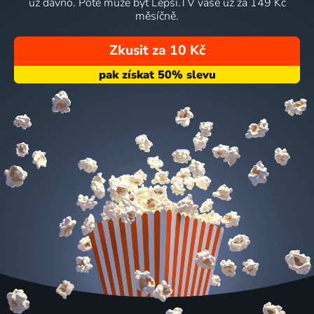
už dávno. Poté může být Lepší.TV vaše už za 149 Kč
měsíčně.
Zkusit za 10 Kč