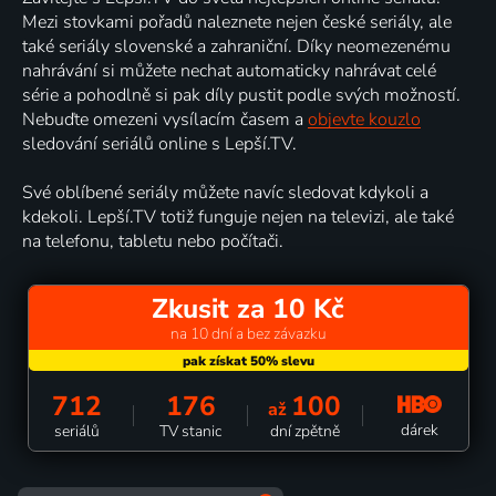
Mezi stovkami pořadů naleznete nejen české seriály, ale
také seriály slovenské a zahraniční. Díky neomezenému
nahrávání si můžete nechat automaticky nahrávat celé
série a pohodlně si pak díly pustit podle svých možností.
Nebuďte omezeni vysílacím časem a
objevte kouzlo
sledování seriálů online s Lepší.TV.
Své oblíbené seriály můžete navíc sledovat kdykoli a
kdekoli. Lepší.TV totiž funguje nejen na televizi, ale také
na telefonu, tabletu nebo počítači.
Zkusit za 10 Kč
na 10 dní a bez závazku
712
176
100
až
dárek
seriálů
TV stanic
dní zpětně