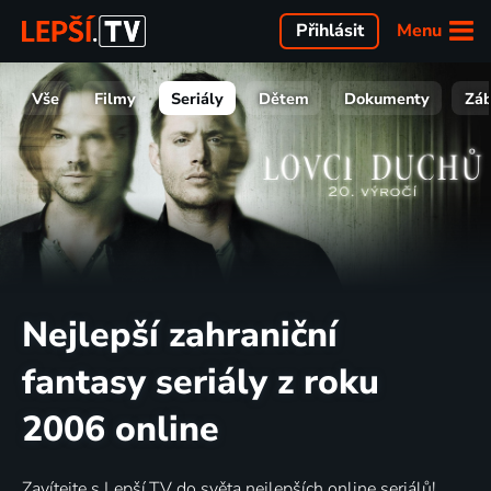
Menu
Přihlásit
Vše
Filmy
Seriály
Dětem
Dokumenty
Zá
Nejlepší zahraniční
fantasy seriály z roku
2006 online
Zavítejte s Lepší.TV do světa nejlepších online seriálů!