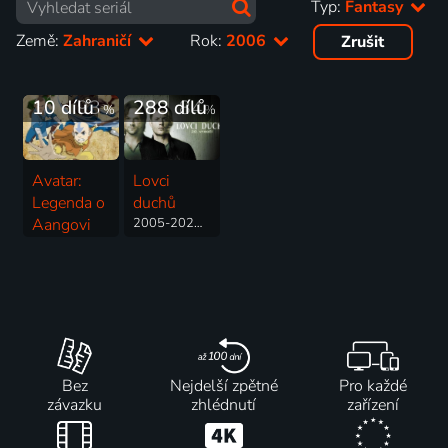
Typ:
Fantasy
Země:
Zahraničí
Rok:
2006
Zrušit
10 dílů
93
288 dílů
84
%
%
Avatar:
Lovci
Legenda o
duchů
Aangovi
2005-2020 | USA | Thriller, Drama, Fantasy, Horor, Mysteriózní, Pohádka
2005-2008 | USA | Animovaný, Akční, Dobrodružný, Fantasy, Mysteriózní, Rodinný, Válečný
Bez
Nejdelší zpětné
Pro každé
závazku
zhlédnutí
zařízení