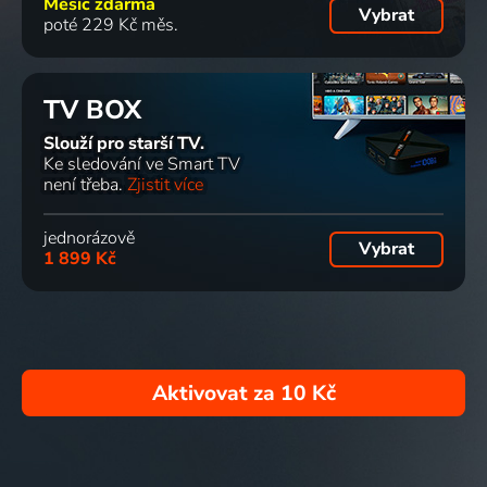
Měsíc zdarma
Vybrat
poté 229 Kč měs.
TV BOX
Slouží pro starší TV.
Ke sledování ve Smart TV
není třeba.
Zjistit více
jednorázově
Vybrat
1 899 Kč
Aktivovat za
10 Kč