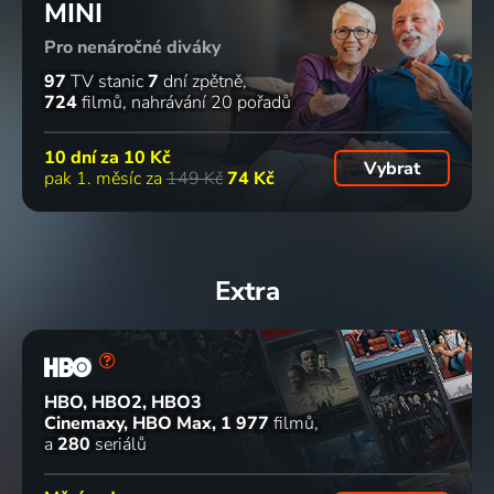
MINI
Pro nenáročné diváky
97
TV stanic
7
dní zpětně
724
filmů
nahrávání 20 pořadů
10 dní za
10 Kč
Vybrat
pak 1. měsíc za
149 Kč
74 Kč
Extra
HBO, HBO2, HBO3
Cinemaxy, HBO Max
1 977
filmů
a
280
seriálů