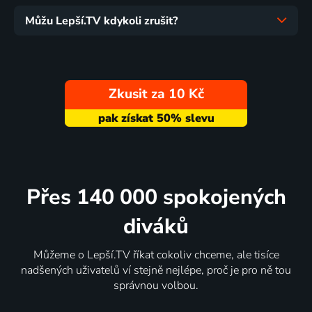
Můžu Lepší.TV kdykoli zrušit?
Zkusit za 10 Kč
Přes 140 000 spokojených
diváků
Můžeme o Lepší.TV říkat cokoliv chceme, ale tisíce
nadšených uživatelů ví stejně nejlépe, proč je pro ně tou
správnou volbou.