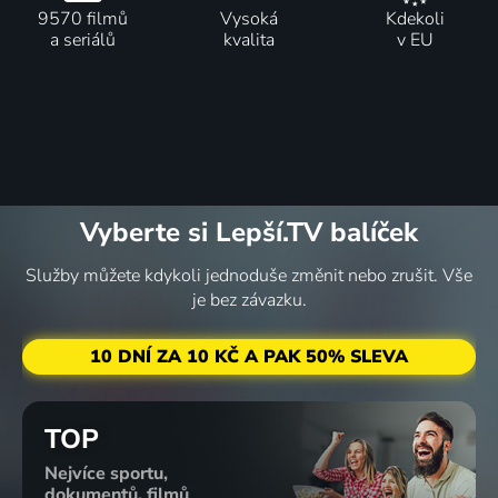
9570 filmů
Vysoká
Kdekoli
a seriálů
kvalita
v EU
Vyberte si Lepší.TV balíček
Služby můžete kdykoli jednoduše změnit nebo zrušit. Vše
je bez závazku.
10 DNÍ ZA 10 KČ A PAK 50% SLEVA
TOP
Nejvíce sportu,
dokumentů, filmů