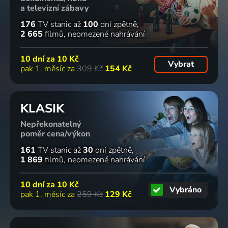
a televizní zábavy
176
TV stanic
až
100
dní zpětně
2 665
filmů
neomezené nahrávání
10 dní za
10 Kč
Vybrat
pak 1. měsíc za
309 Kč
154 Kč
KLASIK
Nepřekonatelný
poměr cena/výkon
161
TV stanic
až
30
dní zpětně
1 869
filmů
neomezené nahrávání
10 dní za
10 Kč
Vybráno
pak 1. měsíc za
259 Kč
129 Kč