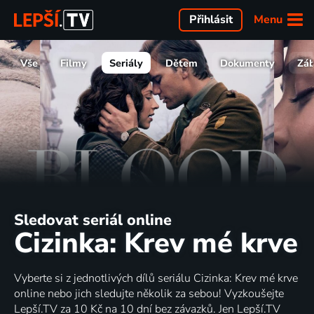
Menu
Přihlásit
Vše
Filmy
Seriály
Dětem
Dokumenty
Zá
Sledovat seriál online
Cizinka: Krev mé krve
Vyberte si z jednotlivých dílů seriálu Cizinka: Krev mé krve
online nebo jich sledujte několik za sebou! Vyzkoušejte
Lepší.TV za 10 Kč na 10 dní bez závazků. Jen Lepší.TV