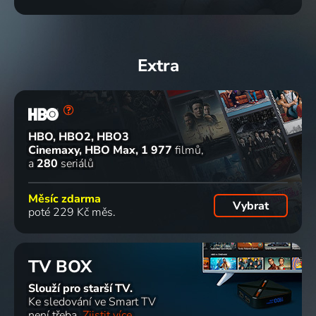
Extra
HBO, HBO2, HBO3
Cinemaxy, HBO Max
1 977
filmů
a
280
seriálů
Měsíc zdarma
Vybrat
poté 229 Kč měs.
TV BOX
Slouží pro starší TV.
Ke sledování ve Smart TV
není třeba.
Zjistit více