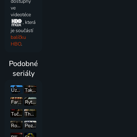
dostupný
ve
videotéce
, která
je součástí
balíčku
HBO
.
Podobné
seriály
Úzká cesta na daleký sever
Taková moderní rodinka
Fargo
Rytíř Sedmi království
Tučňák
The Originals
Rod Draka
Pozůstalí