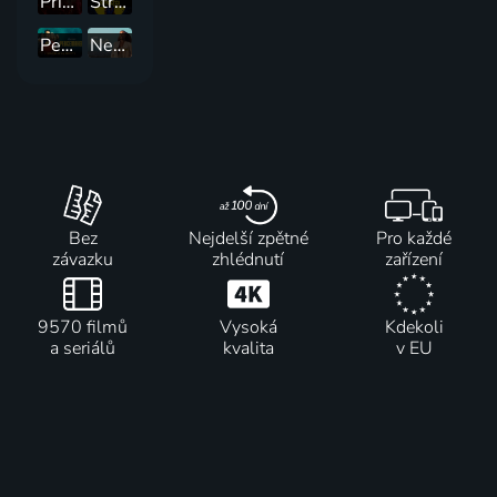
Příběh služebnice
Strážci
Peacemaker
Nesvá
Bez
Nejdelší zpětné
Pro každé
závazku
zhlédnutí
zařízení
9570 filmů
Vysoká
Kdekoli
a seriálů
kvalita
v EU