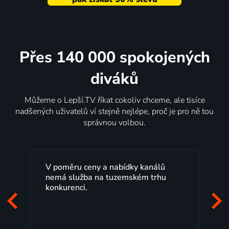
Přes 140 000 spokojených
diváků
Můžeme o Lepší.TV říkat cokoliv chceme, ale tisíce
nadšených uživatelů ví stejně nejlépe, proč je pro ně tou
správnou volbou.
y a nabídky kanálů
Lepší.TV sleduji už několik 
na tuzemském trhu
maximální spokojeností. V
programů a nemuset běžet
začátek programu, to je pře
mi vyhovuje.