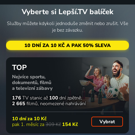
Vyberte si Lepší.TV balíček
Služby můžete kdykoli jednoduše změnit nebo zrušit. Vše
je bez závazku.
10 DNÍ ZA 10 KČ A PAK 50% SLEVA
TOP
Nejvíce sportu,
dokumentů, filmů
a televizní zábavy
176
TV stanic
až
100
dní zpětně
2 665
filmů
neomezené nahrávání
10 dní za
10 Kč
Vybrat
pak 1. měsíc za
309 Kč
154 Kč