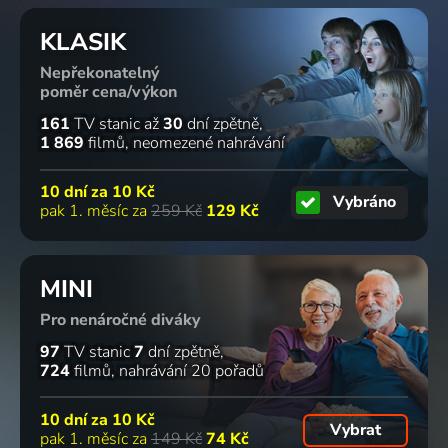
KLASIK
Nepřekonatelný
poměr cena/výkon
161
TV stanic
až
30
dní zpětně
1 869
filmů
neomezené nahrávání
10 dní za
10 Kč
Vybráno
pak 1. měsíc za
259 Kč
129 Kč
MINI
Pro nenáročné diváky
97
TV stanic
7
dní zpětně
724
filmů
nahrávání 20 pořadů
10 dní za
10 Kč
Vybrat
pak 1. měsíc za
149 Kč
74 Kč