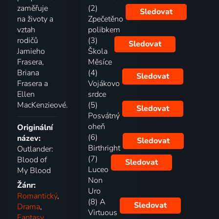
zaměřuje
(2)
Sledovat
na životy a
Zpečetěno
vztah
polibkem
rodičů
(3)
Sledovat
Jamieho
Škola
Frasera,
Měsíce
Briana
(4)
Sledovat
Frasera a
Vojákovo
Ellen
srdce
MacKenzieové.
(5)
Sledovat
Posvátný
oheň
Originální
(6)
název:
Sledovat
Birthright
Outlander:
(7)
Blood of
Sledovat
Luceo
My Blood
Non
Žánr:
Uro
Romantický
,
(8) A
Sledovat
Drama
,
Virtuous
Fantasy
,