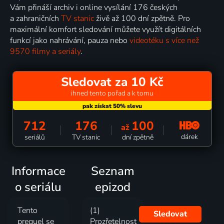
Vám přináší archiv i online vysílání 176 českých
a zahraničních
TV stanic
živě až 100 dní zpětně. Pro
maximální komfort sledování můžete využít digitálních
funkcí jako nahrávání, pauza nebo
videotéku s více než
9570 filmy a seriály
.
Sledovat za 10 Kč
ihned tento pořad a k tomu
712
176
100
až
dárek
seriálů
TV stanic
dní zpětně
Informace
Seznam
o seriálu
epizod
Tento
(1)
Sledovat
prequel se
Prozřetelnost