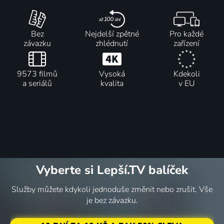
Bez
Nejdelší zpětné
Pro každé
závazku
zhlédnutí
zařízení
9573 filmů
Vysoká
Kdekoli
a seriálů
kvalita
v EU
Vyberte si Lepší.TV balíček
Služby můžete kdykoli jednoduše změnit nebo zrušit. Vše
je bez závazku.