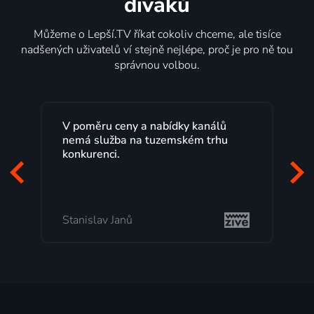
diváků
Můžeme o Lepší.TV říkat cokoliv chceme, ale tisíce
nadšených uživatelů ví stejně nejlépe, proč je pro ně tou
správnou volbou.
a nabídky kanálů
Lepší.TV sleduji už několik le
 tuzemském trhu
maximální spokojeností. Vel
programů a nemuset běžet k
začátek programu, to je přesn
mi vyhovuje.
Milada Tomešová