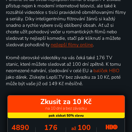
přístup nejen k moderní internetové televizi, ale také k
rozsáhlé videotéce s tisíci pravidelně obměňovanými filmy
a seriály. Díky inteligentnímu filtrování žánrů si každý
snadno a rychle vybere svůj oblíbený obsah. Ať už si
chcete užít pohodový večer u romantických filmů nebo
sledovat ty nejlepší komedie, stačí pár kliknutí a můžete
sledovat pohodlně ty
nejlepší filmy online
.
Kromě obrovské videotéky na vás čeká také 176 TV
stanic, které můžete sledovat až 100 dní zpětně. K tomu
neomezené nahrání, sledování v celé EU a
balíček HBO
jako dárek. Získejte Lepší.TV bez závazku za 10 Kč, poté
může být vaše již od 149 Kč měsíčně.
Zkusit za 10 Kč
na 10 dní a bez závazku
4890
176
100
až