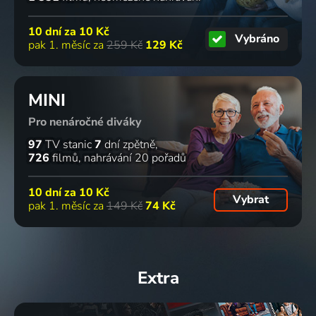
10 dní za
10 Kč
Vybráno
pak 1. měsíc za
259 Kč
129 Kč
MINI
Pro nenáročné diváky
97
TV stanic
7
dní zpětně
726
filmů
nahrávání 20 pořadů
10 dní za
10 Kč
Vybrat
pak 1. měsíc za
149 Kč
74 Kč
Extra