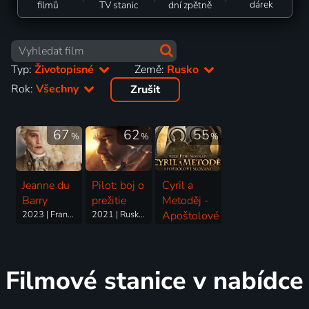
dárek
filmů
TV stanic
dní zpětně
Typ:
Životopisné
Země:
Rusko
Rok:
Všechny
Zrušit
67
62
55
%
%
%
Jeanne du
Pilot: boj o
Cyril a
Barry
prežitie
Metoděj -
2023 | Francie, Belgie, Rusko, Saudská Arábie | Drama, Historický, Romantický, Životopisný
2021 | Rusko | Válečný, Drama, Historický, Životopisný
Apoštolové
Slovanů
2013 | Česká republika, Slovensko, Rusko, Slovinsko | Dobrodružný, Historický, Životopisný
Filmové stanice v nabídce