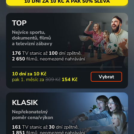
10 DNÍ ZA 10 KČ A PAK 50% SLEVA
TOP
Nejvíce sportu,
dokumentů, filmů
a televizní zábavy
176
TV stanic
až
100
dní zpětně
2 650
filmů
neomezené nahrávání
10 dní za
10 Kč
Vybrat
pak 1. měsíc za
309 Kč
154 Kč
KLASIK
Nepřekonatelný
poměr cena/výkon
161
TV stanic
až
30
dní zpětně
1 851
filmů
neomezené nahrávání