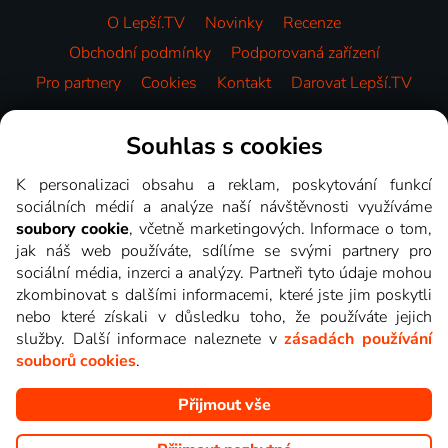
O Lepší.TV
Novinky
Recenze
Obchodní podmínky
Podporovaná zařízení
Pro partnery
Cookies
Kontakt
Darovat Lepší.TV
Videotéka
Souhlas s cookies
K personalizaci obsahu a reklam, poskytování funkcí
sociálních médií a analýze naší návštěvnosti využíváme
soubory cookie
, včetně marketingových. Informace o tom,
jak náš web používáte, sdílíme se svými partnery pro
sociální média, inzerci a analýzy. Partneři tyto údaje mohou
zkombinovat s dalšími informacemi, které jste jim poskytli
nebo které získali v důsledku toho, že používáte jejich
služby. Další informace naleznete v
zásadách používání
souborů cookies
.
Přijmout vše
Copyright © goNET s.r.o. Na tomto webu jsou zobrazovány
obrázky z pořadů TV stanic, které můžete sledovat v Lepší.TV.