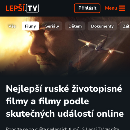
Menu
Přihlásit
Vše
Filmy
Seriály
Dětem
Dokumenty
Zá
Nejlepší ruské životopisné
filmy a filmy podle
skutečných událostí online
Ponořte se do světa nejlepších filmů! S Lepší.TV získáte