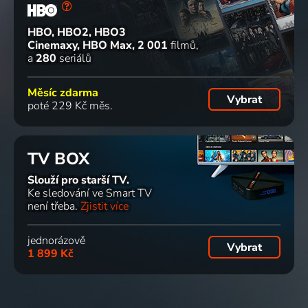
HBO, HBO2, HBO3
Cinemaxy, HBO Max
2 001
filmů
a
280
seriálů
Měsíc zdarma
Vybrat
poté 229 Kč měs.
TV BOX
Slouží pro starší TV.
Ke sledování ve Smart TV
není třeba.
Zjistit více
jednorázově
Vybrat
1 899 Kč