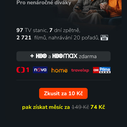
Pro nenáročné diváky
97
TV stanic,
7
dní zpětně,
2 721
filmů
,
nahrávání 20 pořadů
,
a
zdarma
Zkusit za 10 Kč
pak získat měsíc za
149 Kč
74 Kč