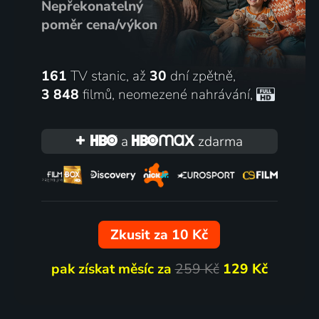
Nepřekonatelný
poměr cena/výkon
161
TV stanic, až
30
dní zpětně,
3 848
filmů
,
neomezené nahrávání
,
a
zdarma
Zkusit za 10 Kč
pak získat měsíc za
259 Kč
129 Kč