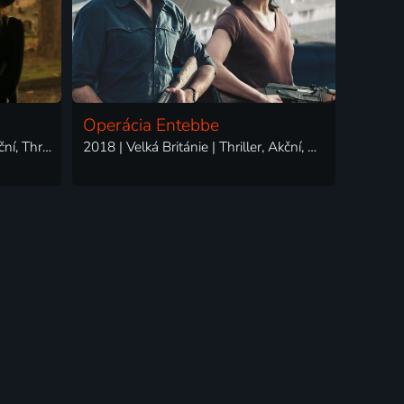
Operácia Entebbe
2018 | Velká Británie | Krimi, Akční, Thriller
2018 | Velká Británie | Thriller, Akční, Drama, Historický