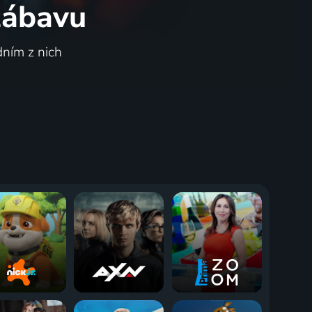
 zábavu
dním z nich