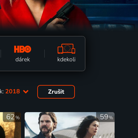
kdekoli
dárek
k:
2018
Zrušit
62
59
%
%