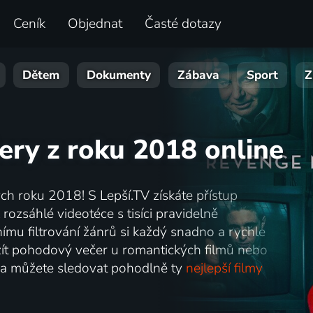
Ceník
Objednat
Časté dotazy
Dětem
Dokumenty
Zábava
Sport
Z
llery z roku 2018 online
ch roku 2018! S Lepší.TV získáte přístup
 rozsáhlé videotéce s tisíci pravidelně
nímu filtrování žánrů si každý snadno a rychle
užít pohodový večer u romantických filmů nebo
tí a můžete sledovat pohodlně ty
nejlepší filmy