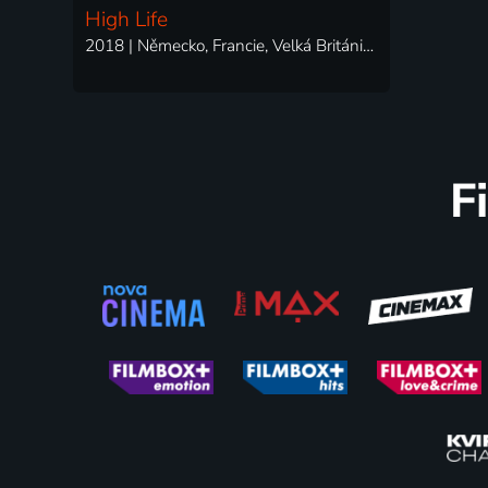
High Life
2018 | Německo, Francie, Velká Británie, Polsko, USA | Dobrodružný, Drama, Horor, Mysteriózní, Science Fiction, Thriller
F