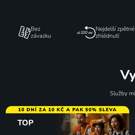
Bez
Nejdelší zpětné
závazku
zhlédnutí
Vy
Služby mů
10 DNÍ ZA 10 KČ A PAK 50% SLEVA
TOP