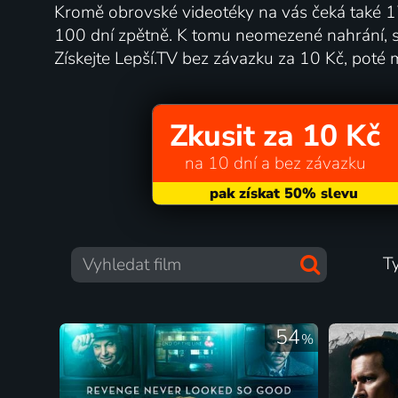
Kromě obrovské videotéky na vás čeká také 17
100 dní zpětně. K tomu neomezené nahrání, s
Získejte Lepší.TV bez závazku za 10 Kč, poté 
Zkusit za 10 Kč
na 10 dní a bez závazku
T
54
%