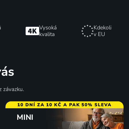
ů
Vysoká
Kdekoli
kvalita
v EU
vás
z závazku.
10 DNÍ ZA 10 KČ A PAK 50% SLEVA
MINI