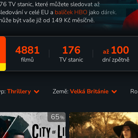
6 TV stanic, které můžete sledovat až
ledování v celé EU a
balíček HBO
jako dárek.
může být vaše již od 149 Kč měsíčně.
4881
176
100
až
filmů
TV stanic
dní zpětně
yp:
Thrillery
Země:
Velká Británie
Ro
65
%