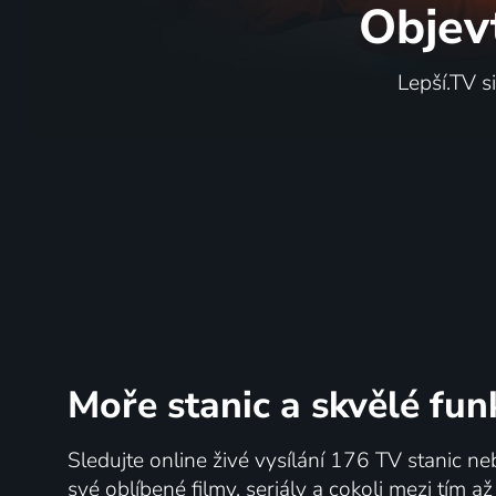
Objev
Lepší.TV s
Moře stanic
a skvělé fun
Sledujte online živé vysílání 176 TV stanic ne
své oblíbené filmy, seriály a cokoli mezi tím a