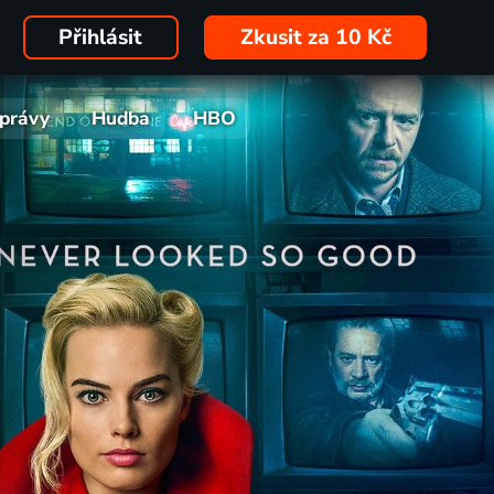
Přihlásit
Zkusit za 10 Kč
právy
Hudba
HBO