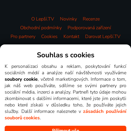
O Lepší.TV
Novinky
Recenze
Obchodní podmínky
Podporovaná zařízení
Pro partnery
Cookies
Kontakt
Darovat Lepší.TV
Videotéka
Souhlas s cookies
K personalizaci obsahu a reklam, poskytování funkcí
sociálních médií a analýze naší návštěvnosti využíváme
soubory cookie
, včetně marketingových. Informace o tom,
jak náš web používáte, sdílíme se svými partnery pro
sociální média, inzerci a analýzy. Partneři tyto údaje mohou
zkombinovat s dalšími informacemi, které jste jim poskytli
nebo které získali v důsledku toho, že používáte jejich
služby. Další informace naleznete v
zásadách používání
souborů cookies
.
Přijmout vše