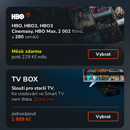
HBO, HBO2, HBO3
Cinemaxy, HBO Max
2 002
filmů
a
280
seriálů
Měsíc zdarma
Vybrat
poté 229 Kč měs.
TV BOX
Slouží pro starší TV.
Ke sledování ve Smart TV
není třeba.
Zjistit více
jednorázově
Vybrat
1 899 Kč