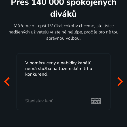
Přes 140 000 spokojených
diváků
Můžeme o Lepší.TV říkat cokoliv chceme, ale tisíce
nadšených uživatelů ví stejně nejlépe, proč je pro ně tou
správnou volbou.
Lepší.TV sleduji už několik let s
maximální spokojeností. Velký výběr
programů a nemuset běžet k TV na
začátek programu, to je přesně to, co
mi vyhovuje.
Milada Tomešová