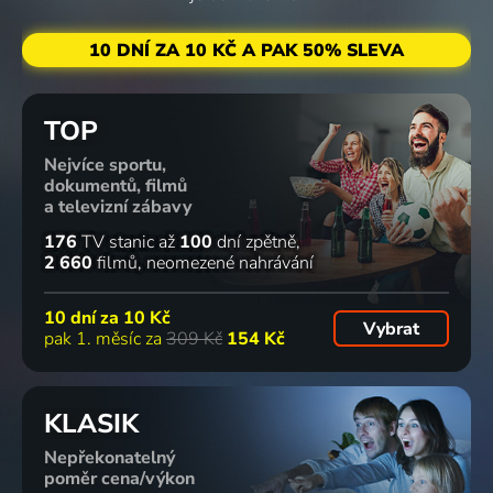
10 DNÍ ZA 10 KČ A PAK 50% SLEVA
TOP
Nejvíce sportu,
dokumentů, filmů
a televizní zábavy
176
TV stanic
až
100
dní zpětně
2 660
filmů
neomezené nahrávání
10 dní za
10 Kč
Vybrat
pak 1. měsíc za
309 Kč
154 Kč
KLASIK
Nepřekonatelný
poměr cena/výkon