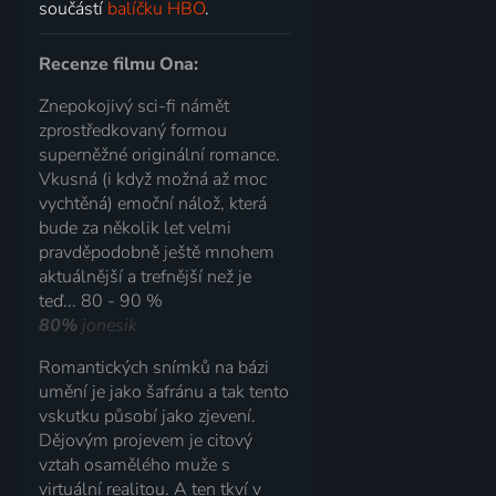
součástí
balíčku HBO
.
Recenze filmu Ona:
Znepokojivý sci-fi námět
zprostředkovaný formou
superněžné originální romance.
Vkusná (i když možná až moc
vychtěná) emoční nálož, která
bude za několik let velmi
pravděpodobně ještě mnohem
aktuálnější a trefnější než je
teď... 80 - 90 %
80%
jonesik
Romantických snímků na bázi
umění je jako šafránu a tak tento
vskutku působí jako zjevení.
Dějovým projevem je citový
vztah osamělého muže s
virtuální realitou. A ten tkví v