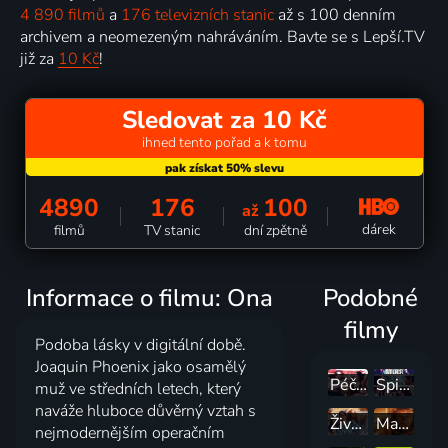
4 890 filmů
a
176 televizních stanic
až s 100 denním
archivem a neomezeným nahráváním. Bavte se s Lepší.TV
již za
10 Kč
!
Sledovat za 10 Kč
ihned tento pořad a k tomu
4890
176
100
až
dárek
filmů
TV stanic
dní zpětně
Informace o filmu: Ona
Podobné
filmy
Podoba lásky v digitální době.
Joaquin Phoenix jako osamělý
Péče na zabití
Spisovatelé
muž ve středních letech, který
naváže hluboce důvěrný vztah s
Život v Heights
Marťan
nejmodernějším operačním