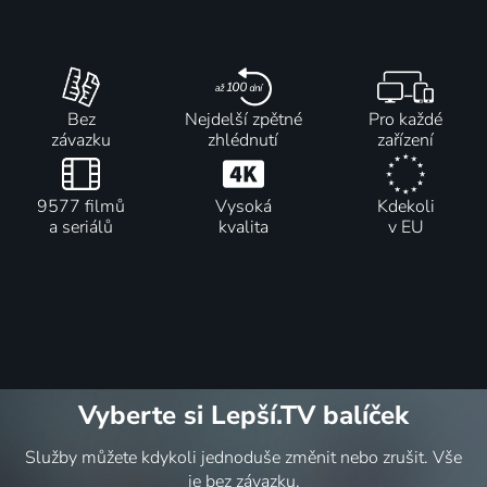
Bez
Nejdelší zpětné
Pro každé
závazku
zhlédnutí
zařízení
9577 filmů
Vysoká
Kdekoli
a seriálů
kvalita
v EU
Vyberte si Lepší.TV balíček
Služby můžete kdykoli jednoduše změnit nebo zrušit. Vše
je bez závazku.