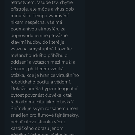
retrostylem. Všude tzv. chytré
přístroje, ale móda a vkus dob
minulých. Tempo vyprávění
nikam nespěchá, vše má
podmanivou atmosféru za
doprovodu jemné převážně
klavírní hudby, do které je
vsazena smysluplná filozofie
melancholického příběhu o
odcizení a vztazích mezi muži a
ženami, při kterém vzniká
otázka, kde je hranice virtuálního
robotického pocitu a vědomí.
Dokáže umělá hyperinteligentní
bytost povznést člověka k tak
radikálnímu citu jako je láska?
Snímek je svým rozsahem určen
snad jen pro filmové fajnšmekry,
neboť citová stránka věci z
každičkého obrazu jenom