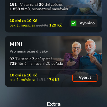
161
TV stanic
až
30
dní zpětně
1 858
filmů
neomezené nahrávání
10 dní za
10 Kč
Vybráno
pak 1. měsíc za
259 Kč
129 Kč
MINI
Pro nenáročné diváky
97
TV stanic
7
dní zpětně
729
filmů
nahrávání 20 pořadů
10 dní za
10 Kč
Vybrat
pak 1. měsíc za
149 Kč
74 Kč
Extra