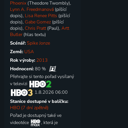
Phoenix
(Theodore Twombly),
Lynn A. Freedmanová
(píšící
dopis),
Lisa Renee Pitts
(píšící
dopis),
Gabe Gomez
(píšící
dopis),
Chris Pratt
(Paul),
Artt
Butler
(hlas textu)
Scénář:
Spike Jonze
Země:
USA
Rok výroby:
2013
Hodnocení:
80 %
Přehrajte si tento pořad vysílaný
v televizi
1.8.2026 06:00
Stanice dostupné v balíčku:
HBO (7 dní zpětně)
Pořad je dostupný také ve
videotéce
, která je