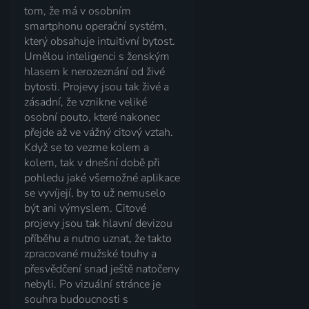
tom, že má v osobním
smartphonu operační systém,
který obsahuje intuitivní bytost.
Umělou inteligenci s ženským
hlasem k nerozeznání od živé
bytosti. Projevy jsou tak živé a
zásadní, že vznikne veliké
osobní pouto, které nakonec
přejde až ve vážný citový vztah.
Když se to vezme kolem a
kolem, tak v dnešní době při
pohledu jaké všemožné aplikace
se vyvíjejí, by to už nemuselo
být ani výmyslem. Citové
projevy jsou tak hlavní devizou
příběhu a nutno uznat, že takto
zpracované mužské touhy a
přesvědčení snad ještě natočeny
nebyli. Po vizuální stránce je
souhra budoucnosti s