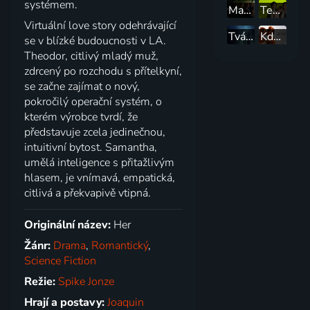
systémem.
Malé ženy
Ten, kdo stojí v koutě
Virtuální love story odehrávající
Tvář vody
Kdyby ulice Beale mohla mluvit
se v blízké budoucnosti v LA.
Theodor, citlivý mladý muž,
zdrcený po rozchodu s přítelkyní,
se začne zajímat o nový,
pokročilý operační systém, o
kterém výrobce tvrdí, že
představuje zcela jedinečnou,
intuitivní bytost. Samantha,
umělá inteligence s přitažlivým
hlasem, je vnímavá, empatická,
citlivá a překvapivě vtipná.
Originální název:
Her
Žánr:
Drama
,
Romantický
,
Science Fiction
Režie:
Spike Jonze
Hrají a postavy:
Joaquin