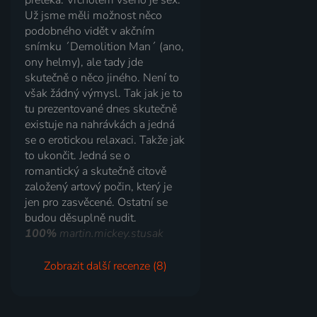
přetéká. Vrcholem všeho je sex.
Už jsme měli možnost něco
podobného vidět v akčním
snímku ´Demolition Man´ (ano,
ony helmy), ale tady jde
skutečně o něco jiného. Není to
však žádný výmysl. Tak jak je to
tu prezentované dnes skutečně
existuje na nahrávkách a jedná
se o erotickou relaxaci. Takže jak
to ukončit. Jedná se o
romantický a skutečně citově
založený artový počin, který je
jen pro zasvěcené. Ostatní se
budou děsuplně nudit.
100%
martin.mickey.stusak
Zobrazit další recenze (8)