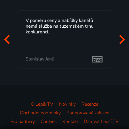
y a nabídky kanálů
Lepší.TV sleduji už několik 
na tuzemském trhu
maximální spokojeností. V
programů a nemuset běžet
začátek programu, to je pře
mi vyhovuje.
Milada Tomešová
O Lepší.TV
Novinky
Recenze
Obchodní podmínky
Podporovaná zařízení
Pro partnery
Cookies
Kontakt
Darovat Lepší.TV