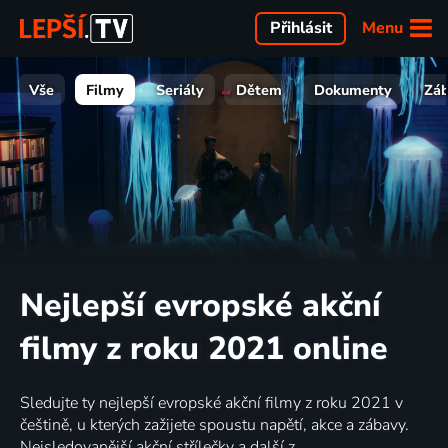
Menu
Přihlásit
Vše
Filmy
Seriály
Dětem
Dokumenty
Zá
Nejlepší evropské akční
filmy z roku 2021 online
Sledujte ty nejlepší evropské akční filmy z roku 2021 v
češtině, u kterých zažijete spoustu napětí, akce a zábavy.
Nejsledovanější akční střílečky a další z