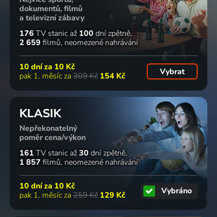
dokumentů, filmů
a televizní zábavy
176
TV stanic
až
100
dní zpětně
2 659
filmů
neomezené nahrávání
10 dní za
10 Kč
Vybrat
pak 1. měsíc za
309 Kč
154 Kč
KLASIK
Nepřekonatelný
poměr cena/výkon
161
TV stanic
až
30
dní zpětně
1 857
filmů
neomezené nahrávání
10 dní za
10 Kč
Vybráno
pak 1. měsíc za
259 Kč
129 Kč