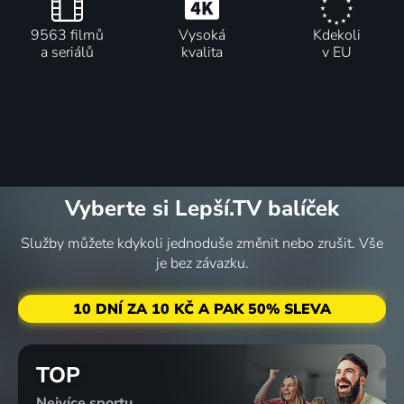
9563 filmů
Vysoká
Kdekoli
a seriálů
kvalita
v EU
Vyberte si Lepší.TV balíček
Služby můžete kdykoli jednoduše změnit nebo zrušit. Vše
je bez závazku.
10 DNÍ ZA 10 KČ A PAK 50% SLEVA
TOP
Nejvíce sportu,