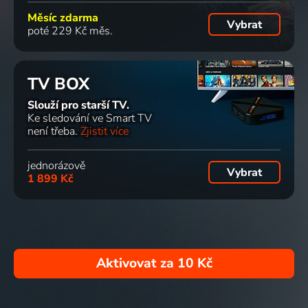
Měsíc zdarma
Vybrat
poté 229 Kč měs.
TV BOX
Slouží pro starší TV.
Ke sledování ve Smart TV
není třeba.
Zjistit více
jednorázově
Vybrat
1 899 Kč
Aktivovat za
10 Kč