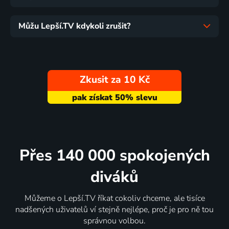
Můžu Lepší.TV kdykoli zrušit?
Zkusit za 10 Kč
Přes 140 000 spokojených
diváků
Můžeme o Lepší.TV říkat cokoliv chceme, ale tisíce
nadšených uživatelů ví stejně nejlépe, proč je pro ně tou
správnou volbou.