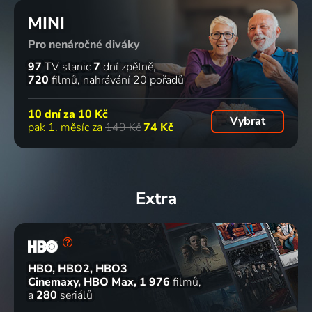
MINI
Pro nenáročné diváky
97
TV stanic
7
dní zpětně
720
filmů
nahrávání 20 pořadů
10 dní za
10 Kč
Vybrat
pak 1. měsíc za
149 Kč
74 Kč
Extra
HBO, HBO2, HBO3
Cinemaxy, HBO Max
1 976
filmů
a
280
seriálů