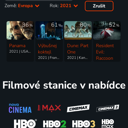
Země:
Evropa
Rok:
2021
Zrušit
36
61
80
52
%
%
%
%
Panama
Výbušnej
Dune: Part
Resident
2021 | USA, Velká Británie, Portoriko | Thriller, Akční, Mysteriózní
koktejl
One
Evil:
2021 | Francie, USA | Akční, Krimi, Thriller
2021 | Kanada, Maďarsko, USA | Science Fiction, Akční, Dobrodružný, Drama
Raccoon
City
2021 | Kanada, Německo | Horor, Akční, Science Fiction
Filmové stanice v nabídce