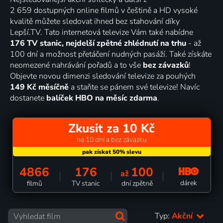
2 659 dostupných online filmů v češtině a HD vysoké
kvalitě můžete sledovat ihned bez stahování díky
Lepší.TV. Tato internetová televize Vám také nabídne
176 TV stanic, nejdelší zpětné zhlédnutí na trhu
- až
100 dní a možnost přetáčení nudných pasáží. Také získáte
neomezené nahrávání pořadů a to vše
bez závazků
!
Objevte novou dimenzi sledování televize za pouhých
149 Kč měsíčně
a staňte se pánem své televize! Navíc
dostanete
balíček HBO na měsíc zdarma
.
Zkusit za 10 Kč
na 10 dní a bez závazku
4866
176
100
až
dárek
filmů
TV stanic
dní zpětně
Typ:
Akční