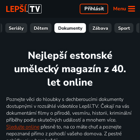
Menu
Přihlásit
Seriály
Dětem
Dokumenty
Zábava
Sport
Nejlepší estonské
umělecký magazín z 40.
let online
Poznejte věci do hloubky s dechberoucími dokumenty
dostupnými v rozsáhlé videotéce Lepší.TV. Čekají na vás
dokumentární filmy o přírodě, vesmíru, historii, kriminální
příběhy podle skutečných událostí a mnohem více.
Sledujte online
přesně to, na co máte chuť a poznejte
nepoznané přímo z pohodlí vašeho domova. Z pestré