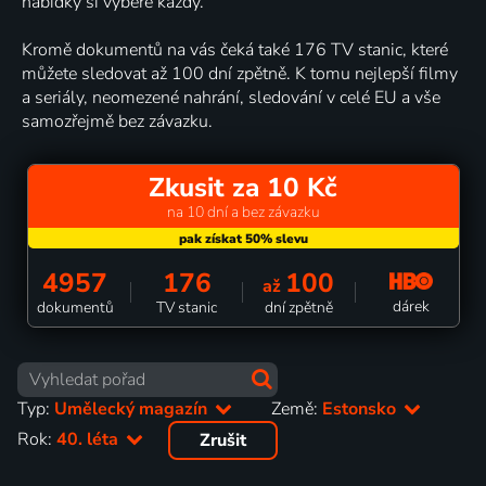
nabídky si vybere každý.
Kromě dokumentů na vás čeká také 176 TV stanic, které
můžete sledovat až 100 dní zpětně. K tomu nejlepší filmy
a seriály, neomezené nahrání, sledování v celé EU a vše
samozřejmě bez závazku.
Zkusit za 10 Kč
na 10 dní a bez závazku
4957
176
100
až
dárek
dokumentů
TV stanic
dní zpětně
Typ:
Umělecký magazín
Země:
Estonsko
Rok:
40. léta
Zrušit