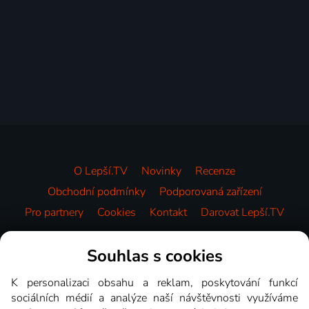
O Lepší.TV
Novinky
Recenze
Obchodní podmínky
Podporovaná zařízení
Pro partnery
Cookies
Kontakt
Darovat Lepší.TV
Videotéka
Souhlas s cookies
K personalizaci obsahu a reklam, poskytování funkcí
sociálních médií a analýze naší návštěvnosti využíváme